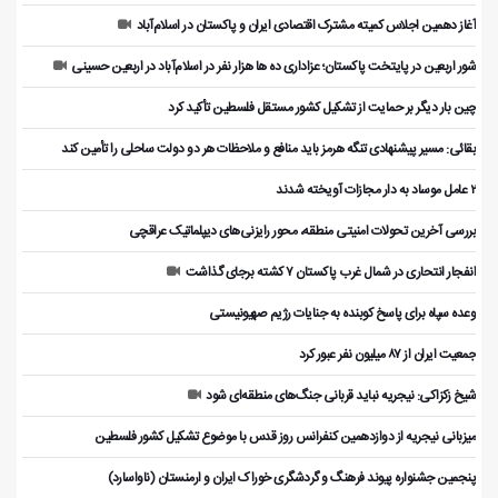
آغاز دهمین اجلاس کمیته مشترک اقتصادی ایران و پاکستان در اسلام‌آباد
شور اربعین در پایتخت پاکستان؛ عزاداری ده ها هزار نفر در اسلام‌آباد در اربعین حسینی
چین بار دیگر بر حمایت از تشکیل کشور مستقل فلسطین تأکید کرد
بقائی: مسیر پیشنهادی تنگه هرمز باید منافع و ملاحظات هر دو دولت ساحلی را تأمین کند
۲ عامل موساد به دار مجازات آویخته شدند
بررسی آخرین تحولات امنیتی منطقه، محور رایزنی‌های دیپلماتیک عراقچی
انفجار انتحاری در شمال غرب پاکستان ۷ کشته برجای گذاشت
وعده سپاه برای پاسخ کوبنده به جنایات رژیم صهیونیستی
جمعیت ایران از ۸۷ میلیون نفر عبور کرد
شیخ زکزاکی: نیجریه نباید قربانی جنگ‌های منطقه‌ای شود
میزبانی نیجریه از دوازدهمین کنفرانس روز قدس با موضوع تشکیل کشور فلسطین
پنجمین جشنواره پیوند فرهنگ و گردشگر‌ی خوراک ایران و ارمنستان (ناواسارد)