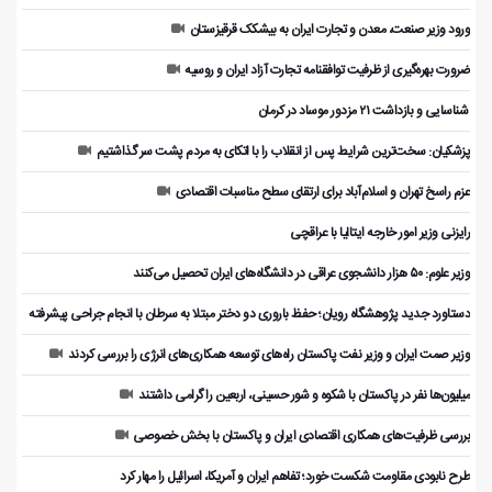
ورود وزیر صنعت، معدن و تجارت ایران به بیشکک قرقیزستان
ضرورت بهره‌گیری از ظرفیت توافقنامه تجارت آزاد ایران و روسیه
️ شناسایی و بازداشت ۲۱ مزدور موساد در کرمان
پزشکیان: سخت‌ترین شرایط پس از انقلاب را با اتکای به مردم پشت سر گذاشتیم
عزم راسخ تهران و اسلام‌آباد برای ارتقای سطح مناسبات اقتصادی
رایزنی وزیر امور خارجه ایتالیا با عراقچی
وزیر علوم: ۵۰ هزار دانشجوی عراقی در دانشگاه‌های ایران تحصیل می‌کنند
دستاورد جدید پژوهشگاه رویان؛ حفظ باروری دو دختر مبتلا به سرطان با انجام جراحی پیشرفته
وزیر صمت ایران و وزیر نفت پاکستان راه‌های توسعه همکاری‌های انرژی را بررسی کردند
میلیون‌ها نفر در پاکستان با شکوه و شور حسینی، اربعین را گرامی داشتند
بررسی ظرفیت‌های همکاری اقتصادی ایران و پاکستان با بخش خصوصی
طرح نابودی مقاومت شکست خورد؛ تفاهم ایران و آمریکا، اسرائیل را مهار کرد