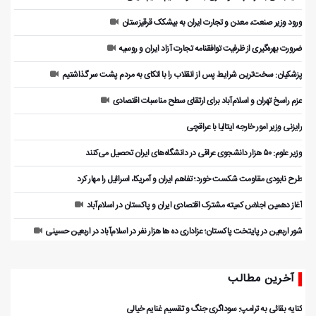
ورود وزیر صنعت، معدن و تجارت ایران به بیشکک قرقیزستان
ضرورت بهره‌گیری از ظرفیت توافقنامه تجارت آزاد ایران و روسیه
پزشکیان: سخت‌ترین شرایط پس از انقلاب را با اتکای به مردم پشت سر گذاشتیم
عزم راسخ تهران و اسلام‌آباد برای ارتقای سطح مناسبات اقتصادی
رایزنی وزیر امور خارجه ایتالیا با عراقچی
وزیر علوم: ۵۰ هزار دانشجوی عراقی در دانشگاه‌های ایران تحصیل می‌کنند
طرح نابودی مقاومت شکست خورد؛ تفاهم ایران و آمریکا، اسرائیل را مهار کرد
آغاز دهمین اجلاس کمیته مشترک اقتصادی ایران و پاکستان در اسلام‌آباد
شور اربعین در پایتخت پاکستان؛ عزاداری ده ها هزار نفر در اسلام‌آباد در اربعین حسینی
آخرین مطالب
کنایه بقائی به ترامپ: سوداگری جنگ و تقسیم غنایم خیالی