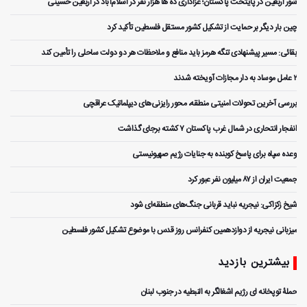
شور اربعین در پایتخت پاکستان؛ عزاداری ده ها هزار نفر در اسلام‌آباد در اربعین حسینی
چین بار دیگر بر حمایت از تشکیل کشور مستقل فلسطین تأکید کرد
بقائی: مسیر پیشنهادی تنگه هرمز باید منافع و ملاحظات هر دو دولت ساحلی را تأمین کند
۲ عامل موساد به دار مجازات آویخته شدند
بررسی آخرین تحولات امنیتی منطقه، محور رایزنی‌های دیپلماتیک عراقچی
انفجار انتحاری در شمال غرب پاکستان ۷ کشته برجای گذاشت
وعده سپاه برای پاسخ کوبنده به جنایات رژیم صهیونیستی
جمعیت ایران از ۸۷ میلیون نفر عبور کرد
شیخ زکزاکی: نیجریه نباید قربانی جنگ‌های منطقه‌ای شود
میزبانی نیجریه از دوازدهمین کنفرانس روز قدس با موضوع تشکیل کشور فلسطین
بیشترین بازدید
حملۀ توپخانه ای رژیم اشغالگر به النبطیه در جنوب لبنان