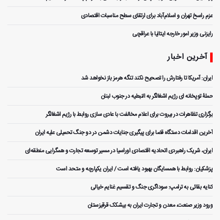
عزم راسخ تهران و اسلام‌آباد برای ارتقای سطح مناسبات اقتصادی
رایزنی وزیر امور خارجه ایتالیا با عراقچی
آخرین اخبار
ایران: آمریکا تا رفتارش را تصحیح نکند تنگه هرمز باز نخواهد شد
حملۀ توپخانه ای رژیم اشغالگر به النبطیه در جنوب لبنان
برگزاری تظاهرات در بیروت برای اعلام مخالفت با عادی سازی روابط با رژیم اشغالگر
آخرین اقدامات دستگاه قضا برای پیگیری جنایات دشمن در دو جنگ تحمیلی علیه ایران
ایران، شریک راهبردی اتحادیه اقتصادی اوراسیا در مسیر توسعه تجارت و همگرایی منطقه‌ای
پزشکیان: روابط با همسایگان بهبود یافته است / ایران یکپارچه و متحد است
کنایه بقائی به ترامپ: سوداگری جنگ و تقسیم غنایم خیالی
ورود وزیر صنعت، معدن و تجارت ایران به بیشکک قرقیزستان