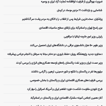
ضرورت بهره‌گیری از ظرفیت توافقنامه تجارت آزاد ایران و روسیه
️ شناسایی و بازداشت ۲۱ مزدور موساد در کرمان
پزشکیان: سخت‌ترین شرایط پس از انقلاب را با اتکای به مردم پشت سر گذاشتیم
عزم راسخ تهران و اسلام‌آباد برای ارتقای سطح مناسبات اقتصادی
رایزنی وزیر امور خارجه ایتالیا با عراقچی
وزیر علوم: ۵۰ هزار دانشجوی عراقی در دانشگاه‌های ایران تحصیل می‌کنند
دستاورد جدید پژوهشگاه رویان؛ حفظ باروری دو دختر مبتلا به سرطان با انجام جراحی پیشرفته
وزیر صمت ایران و وزیر نفت پاکستان راه‌های توسعه همکاری‌های انرژی را بررسی کردند
میلیون‌ها نفر در پاکستان با شکوه و شور حسینی، اربعین را گرامی داشتند
بررسی ظرفیت‌های همکاری اقتصادی ایران و پاکستان با بخش خصوصی
طرح نابودی مقاومت شکست خورد؛ تفاهم ایران و آمریکا، اسرائیل را مهار کرد
آغاز دهمین اجلاس کمیته مشترک اقتصادی ایران و پاکستان در اسلام‌آباد