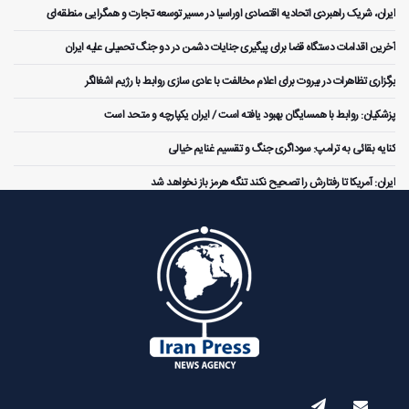
ایران، شریک راهبردی اتحادیه اقتصادی اوراسیا در مسیر توسعه تجارت و همگرایی منطقه‌ای
آخرین اقدامات دستگاه قضا برای پیگیری جنایات دشمن در دو جنگ تحمیلی علیه ایران
برگزاری تظاهرات در بیروت برای اعلام مخالفت با عادی سازی روابط با رژیم اشغالگر
پزشکیان: روابط با همسایگان بهبود یافته است / ایران یکپارچه و متحد است
کنایه بقائی به ترامپ: سوداگری جنگ و تقسیم غنایم خیالی
ایران: آمریکا تا رفتارش را تصحیح نکند تنگه هرمز باز نخواهد شد