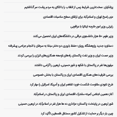
پزشکیان: سخت‌ترین شرایط پس از انقلاب را با اتکای به مردم پشت سر گذاشتیم
عزم راسخ تهران و اسلام‌آباد برای ارتقای سطح مناسبات اقتصادی
رایزنی وزیر امور خارجه ایتالیا با عراقچی
وزیر علوم: ۵۰ هزار دانشجوی عراقی در دانشگاه‌های ایران تحصیل می‌کنند
دستاورد جدید پژوهشگاه رویان؛ حفظ باروری دو دختر مبتلا به سرطان با انجام جراحی پیشرفته
وزیر صمت ایران و وزیر نفت پاکستان راه‌های توسعه همکاری‌های انرژی را بررسی کردند
میلیون‌ها نفر در پاکستان با شکوه و شور حسینی، اربعین را گرامی داشتند
بررسی ظرفیت‌های همکاری اقتصادی ایران و پاکستان با بخش خصوصی
طرح نابودی مقاومت شکست خورد؛ تفاهم ایران و آمریکا، اسرائیل را مهار کرد
آغاز دهمین اجلاس کمیته مشترک اقتصادی ایران و پاکستان در اسلام‌آباد
شور اربعین در پایتخت پاکستان؛ عزاداری ده ها هزار نفر در اسلام‌آباد در اربعین حسینی
چین بار دیگر بر حمایت از تشکیل کشور مستقل فلسطین تأکید کرد