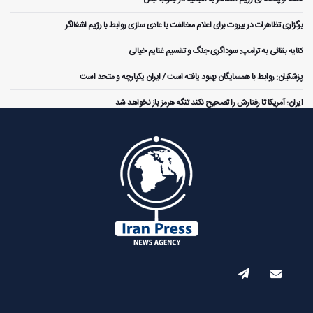
برگزاری تظاهرات در بیروت برای اعلام مخالفت با عادی سازی روابط با رژیم اشغالگر
کنایه بقائی به ترامپ: سوداگری جنگ و تقسیم غنایم خیالی
پزشکیان: روابط با همسایگان بهبود یافته است / ایران یکپارچه و متحد است
ایران: آمریکا تا رفتارش را تصحیح نکند تنگه هرمز باز نخواهد شد