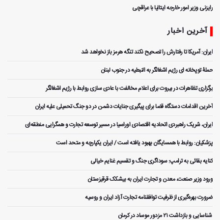
رایزنی وزیر امور خارجه ایتالیا با عراقچی
آخرین اخبار
ایران: آمریکا تا رفتارش را تصحیح نکند تنگه هرمز باز نخواهد شد
حملۀ توپخانه ای رژیم اشغالگر به النبطیه در جنوب لبنان
برگزاری تظاهرات در بیروت برای اعلام مخالفت با عادی سازی روابط با رژیم اشغالگر
آخرین اقدامات دستگاه قضا برای پیگیری جنایات دشمن در دو جنگ تحمیلی علیه ایران
ایران، شریک راهبردی اتحادیه اقتصادی اوراسیا در مسیر توسعه تجارت و همگرایی منطقه‌ای
پزشکیان: روابط با همسایگان بهبود یافته است / ایران یکپارچه و متحد است
کنایه بقائی به ترامپ: سوداگری جنگ و تقسیم غنایم خیالی
ورود وزیر صنعت، معدن و تجارت ایران به بیشکک قرقیزستان
ضرورت بهره‌گیری از ظرفیت توافقنامه تجارت آزاد ایران و روسیه
️ شناسایی و بازداشت ۲۱ مزدور موساد در کرمان