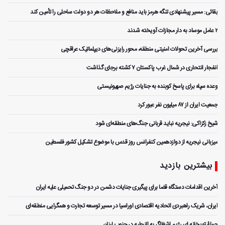
بقائی: مسیر پیشنهادی تنگه هرمز باید منافع و ملاحظات هر دو دولت ساحلی را تأمین کند
۲ عامل موساد به دار مجازات آویخته شدند
بررسی آخرین تحولات امنیتی منطقه، محور رایزنی‌های دیپلماتیک عراقچی
انفجار انتحاری در شمال غرب پاکستان ۷ کشته برجای گذاشت
وعده سپاه برای پاسخ کوبنده به جنایات رژیم صهیونیستی
جمعیت ایران از ۸۷ میلیون نفر عبور کرد
شیخ زکزاکی: نیجریه نباید قربانی جنگ‌های منطقه‌ای شود
میزبانی نیجریه از دوازدهمین کنفرانس روز قدس با موضوع تشکیل کشور فلسطین
بیشترین بازدید
آخرین اقدامات دستگاه قضا برای پیگیری جنایات دشمن در دو جنگ تحمیلی علیه ایران
ایران، شریک راهبردی اتحادیه اقتصادی اوراسیا در مسیر توسعه تجارت و همگرایی منطقه‌ای
حملۀ توپخانه ای رژیم اشغالگر به النبطیه در جنوب لبنان