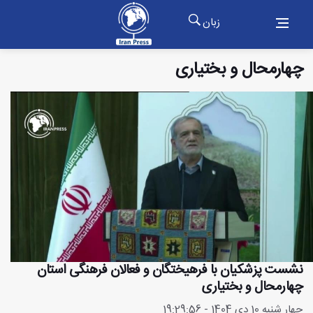
زبان
چهارمحال و بختیاری
نشست پزشکیان با فرهیختگان و فعالان فرهنگی استان
چهارمحال و بختیاری
چهار شنبه 10 دی 1404 - 19:29:56