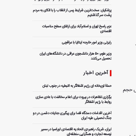
پزشکیان: سخت‌ترین شرایط پس از انقلاب را با اتکای به مردم
پشت سر گذاشتیم
عزم راسخ تهران و اسلام‌آباد برای ارتقای سطح مناسبات
اقتصادی
رایزنی وزیر امور خارجه ایتالیا با عراقچی
وزیر علوم: ۵۰ هزار دانشجوی عراقی در دانشگاه‌های ایران
تحصیل می‌کنند
آخرین اخبار
حملۀ توپخانه ای رژیم اشغالگر به النبطیه در جنوب لبنان
یش حجم
برگزاری تظاهرات در بیروت برای اعلام مخالفت با عادی سازی
روابط با رژیم اشغالگر
آخرین اقدامات دستگاه قضا برای پیگیری جنایات دشمن در دو
جنگ تحمیلی علیه ایران
ایران، شریک راهبردی اتحادیه اقتصادی اوراسیا در مسیر
توسعه تجارت و همگرایی منطقه‌ای