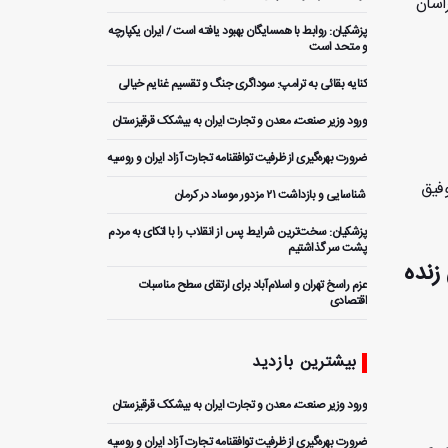
اسان
پزشکیان: روابط با همسایگان بهبود یافته است / ایران یکپارچه
و متحد است
کنایه بقائی به ترامپ: سوداگری جنگ و تقسیم غنایم خیالی
ورود وزیر صنعت، معدن و تجارت ایران به بیشکک قرقیزستان
ضرورت بهره‌گیری از ظرفیت توافقنامه تجارت آزاد ایران و روسیه
وفیق
️ شناسایی و بازداشت ۲۱ مزدور موساد در کرمان
پزشکیان: سخت‌ترین شرایط پس از انقلاب را با اتکای به مردم
پشت سر گذاشتیم
زنده
عزم راسخ تهران و اسلام‌آباد برای ارتقای سطح مناسبات
اقتصادی
رایزنی وزیر امور خارجه ایتالیا با عراقچی
بیشترین بازدید
وزیر علوم: ۵۰ هزار دانشجوی عراقی در دانشگاه‌های ایران
تحصیل می‌کنند
ورود وزیر صنعت، معدن و تجارت ایران به بیشکک قرقیزستان
دستاورد جدید پژوهشگاه رویان؛ حفظ باروری دو دختر مبتلا
ضرورت بهره‌گیری از ظرفیت توافقنامه تجارت آزاد ایران و روسیه
به سرطان با انجام جراحی پیشرفته