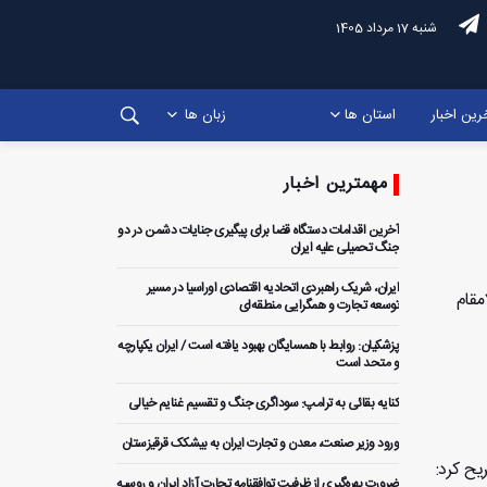
شنبه 17 مرداد 1405
رین اخبار
استان ها
زبان ها
مهمترین اخبار
آخرین اقدامات دستگاه قضا برای پیگیری جنایات دشمن در دو
جنگ تحمیلی علیه ایران
ایران، شریک راهبردی اتحادیه اقتصادی اوراسیا در مسیر
مقام
توسعه تجارت و همگرایی منطقه‌ای
پزشکیان: روابط با همسایگان بهبود یافته است / ایران یکپارچه
و متحد است
کنایه بقائی به ترامپ: سوداگری جنگ و تقسیم غنایم خیالی
ورود وزیر صنعت، معدن و تجارت ایران به بیشکک قرقیزستان
یح کرد:
ضرورت بهره‌گیری از ظرفیت توافقنامه تجارت آزاد ایران و روسیه