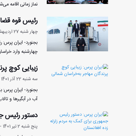
نماز زمانی اقامه می‌
رئیس قوه قضای
چهار شنبه 27 اردیبهشت 1402 - 7:58:26
بجنورد- ایران پرس: 
چهارشنبه وارد خراسا
زیبایی کوچ پرن
سه شنبه 22 آذر 1401 - 8:38:43
بجنورد- ایران پرس: 
آب‌ در آبگیرها و تال
دستور رئیس جم
پنج شنبه 2 تیر 1401 - 21:10:4