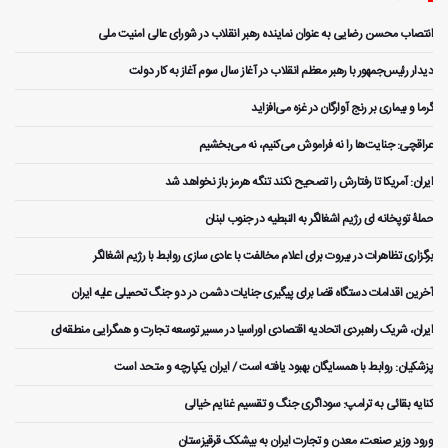
انتصاب محسن رضایی به عنوان نماینده رهبر انقلاب در شورای عالی امنیت ملی
دیدار رئیس‌جمهور با رهبر معظم انقلاب در آغاز سال سوم آغاز به کار دولت
گرما و بیماری بر رنج آوارگان در غزه می‌افزاید
عراقچی: جنایت‌ها را نه فراموش می‌کنیم، نه می‌بخشیم
ایران: آمریکا تا رفتارش را تصحیح نکند تنگه هرمز باز نخواهد شد
حملۀ توپخانه ای رژیم اشغالگر به النبطیه در جنوب لبنان
برگزاری تظاهرات در بیروت برای اعلام مخالفت با عادی سازی روابط با رژیم اشغالگر
آخرین اقدامات دستگاه قضا برای پیگیری جنایات دشمن در دو جنگ تحمیلی علیه ایران
ایران، شریک راهبردی اتحادیه اقتصادی اوراسیا در مسیر توسعه تجارت و همگرایی منطقه‌ای
پزشکیان: روابط با همسایگان بهبود یافته است / ایران یکپارچه و متحد است
کنایه بقائی به ترامپ: سوداگری جنگ و تقسیم غنایم خیالی
ورود وزیر صنعت، معدن و تجارت ایران به بیشکک قرقیزستان