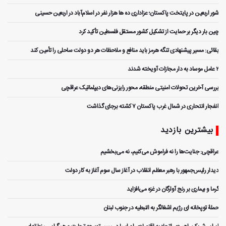
شور اربعین در پایتخت پاکستان؛ عزاداری ده ها هزار نفر در اسلام‌آباد در اربعین حسینی
چین بار دیگر بر حمایت از تشکیل کشور مستقل فلسطین تأکید کرد
بقائی: مسیر پیشنهادی تنگه هرمز باید منافع و ملاحظات هر دو دولت ساحلی را تأمین کند
۲ عامل موساد به دار مجازات آویخته شدند
بررسی آخرین تحولات امنیتی منطقه، محور رایزنی‌های دیپلماتیک عراقچی
انفجار انتحاری در شمال غرب پاکستان ۷ کشته برجای گذاشت
بیشترین بازدید
عراقچی: جنایت‌ها را نه فراموش می‌کنیم، نه می‌بخشیم
دیدار رئیس‌جمهور با رهبر معظم انقلاب در آغاز سال سوم آغاز به کار دولت
گرما و بیماری بر رنج آوارگان در غزه می‌افزاید
حملۀ توپخانه ای رژیم اشغالگر به النبطیه در جنوب لبنان