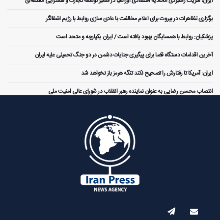
ایران، شریک راهبردی اتحادیه اقتصادی اوراسیا در مسیر توسعه تجارت و همگرایی منطقه‌ای
برگزاری تظاهرات در بیروت برای اعلام مخالفت با عادی سازی روابط با رژیم اشغالگر
پزشکیان: روابط با همسایگان بهبود یافته است / ایران یکپارچه و متحد است
آخرین اقدامات دستگاه قضا برای پیگیری جنایات دشمن در دو جنگ تحمیلی علیه ایران
ایران: آمریکا تا رفتارش را تصحیح نکند تنگه هرمز باز نخواهد شد
انتصاب محسن رضایی به عنوان نماینده رهبر انقلاب در شورای عالی امنیت ملی