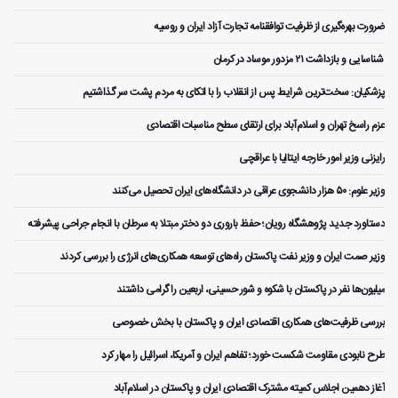
ضرورت بهره‌گیری از ظرفیت توافقنامه تجارت آزاد ایران و روسیه
️ شناسایی و بازداشت ۲۱ مزدور موساد در کرمان
پزشکیان: سخت‌ترین شرایط پس از انقلاب را با اتکای به مردم پشت سر گذاشتیم
عزم راسخ تهران و اسلام‌آباد برای ارتقای سطح مناسبات اقتصادی
رایزنی وزیر امور خارجه ایتالیا با عراقچی
وزیر علوم: ۵۰ هزار دانشجوی عراقی در دانشگاه‌های ایران تحصیل می‌کنند
دستاورد جدید پژوهشگاه رویان؛ حفظ باروری دو دختر مبتلا به سرطان با انجام جراحی پیشرفته
وزیر صمت ایران و وزیر نفت پاکستان راه‌های توسعه همکاری‌های انرژی را بررسی کردند
میلیون‌ها نفر در پاکستان با شکوه و شور حسینی، اربعین را گرامی داشتند
بررسی ظرفیت‌های همکاری اقتصادی ایران و پاکستان با بخش خصوصی
طرح نابودی مقاومت شکست خورد؛ تفاهم ایران و آمریکا، اسرائیل را مهار کرد
آغاز دهمین اجلاس کمیته مشترک اقتصادی ایران و پاکستان در اسلام‌آباد