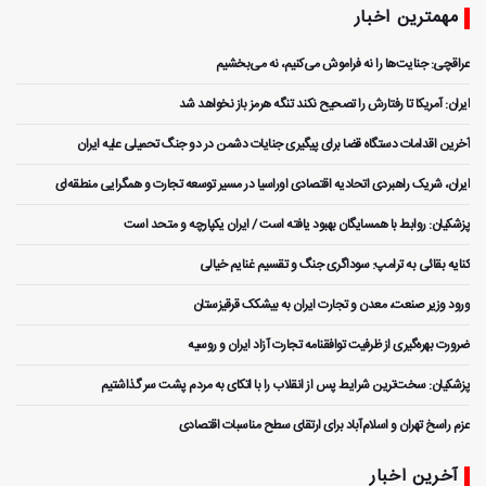
مهمترین اخبار
عراقچی: جنایت‌ها را نه فراموش می‌کنیم، نه می‌بخشیم
ایران: آمریکا تا رفتارش را تصحیح نکند تنگه هرمز باز نخواهد شد
آخرین اقدامات دستگاه قضا برای پیگیری جنایات دشمن در دو جنگ تحمیلی علیه ایران
ایران، شریک راهبردی اتحادیه اقتصادی اوراسیا در مسیر توسعه تجارت و همگرایی منطقه‌ای
پزشکیان: روابط با همسایگان بهبود یافته است / ایران یکپارچه و متحد است
کنایه بقائی به ترامپ: سوداگری جنگ و تقسیم غنایم خیالی
ورود وزیر صنعت، معدن و تجارت ایران به بیشکک قرقیزستان
ضرورت بهره‌گیری از ظرفیت توافقنامه تجارت آزاد ایران و روسیه
پزشکیان: سخت‌ترین شرایط پس از انقلاب را با اتکای به مردم پشت سر گذاشتیم
عزم راسخ تهران و اسلام‌آباد برای ارتقای سطح مناسبات اقتصادی
آخرین اخبار