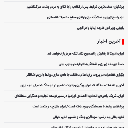
پزشکیان: سخت‌ترین شرایط پس از انقلاب را با اتکای به مردم پشت سر گذاشتیم
عزم راسخ تهران و اسلام‌آباد برای ارتقای سطح مناسبات اقتصادی
رایزنی وزیر امور خارجه ایتالیا با عراقچی
آخرین اخبار
ایران: آمریکا تا رفتارش را تصحیح نکند تنگه هرمز باز نخواهد شد
حملۀ توپخانه ای رژیم اشغالگر به النبطیه در جنوب لبنان
برگزاری تظاهرات در بیروت برای اعلام مخالفت با عادی سازی روابط با رژیم اشغالگر
آخرین اقدامات دستگاه قضا برای پیگیری جنایات دشمن در دو جنگ تحمیلی علیه ایران
ایران، شریک راهبردی اتحادیه اقتصادی اوراسیا در مسیر توسعه تجارت و همگرایی منطقه‌ای
پزشکیان: روابط با همسایگان بهبود یافته است / ایران یکپارچه و متحد است
کنایه بقائی به ترامپ: سوداگری جنگ و تقسیم غنایم خیالی
ورود وزیر صنعت، معدن و تجارت ایران به بیشکک قرقیزستان