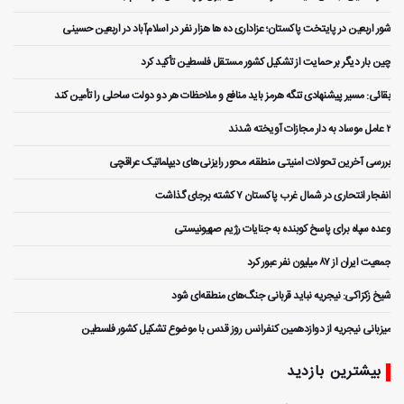
شور اربعین در پایتخت پاکستان؛ عزاداری ده ها هزار نفر در اسلام‌آباد در اربعین حسینی
چین بار دیگر بر حمایت از تشکیل کشور مستقل فلسطین تأکید کرد
بقائی: مسیر پیشنهادی تنگه هرمز باید منافع و ملاحظات هر دو دولت ساحلی را تأمین کند
۲ عامل موساد به دار مجازات آویخته شدند
بررسی آخرین تحولات امنیتی منطقه، محور رایزنی‌های دیپلماتیک عراقچی
انفجار انتحاری در شمال غرب پاکستان ۷ کشته برجای گذاشت
وعده سپاه برای پاسخ کوبنده به جنایات رژیم صهیونیستی
جمعیت ایران از ۸۷ میلیون نفر عبور کرد
شیخ زکزاکی: نیجریه نباید قربانی جنگ‌های منطقه‌ای شود
میزبانی نیجریه از دوازدهمین کنفرانس روز قدس با موضوع تشکیل کشور فلسطین
بیشترین بازدید