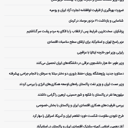
ضرورت بهره‌گیری از ظرفیت توافقنامه تجارت آزاد ایران و روسیه
️ شناسایی و بازداشت ۲۱ مزدور موساد در کرمان
پزشکیان: سخت‌ترین شرایط پس از انقلاب را با اتکای به مردم پشت سر گذاشتیم
عزم راسخ تهران و اسلام‌آباد برای ارتقای سطح مناسبات اقتصادی
رایزنی وزیر امور خارجه ایتالیا با عراقچی
وزیر علوم: ۵۰ هزار دانشجوی عراقی در دانشگاه‌های ایران تحصیل می‌کنند
دستاورد جدید پژوهشگاه رویان؛ حفظ باروری دو دختر مبتلا به سرطان با انجام جراحی پیشرفته
وزیر صمت ایران و وزیر نفت پاکستان راه‌های توسعه همکاری‌های انرژی را بررسی کردند
میلیون‌ها نفر در پاکستان با شکوه و شور حسینی، اربعین را گرامی داشتند
بررسی ظرفیت‌های همکاری اقتصادی ایران و پاکستان با بخش خصوصی
طرح نابودی مقاومت شکست خورد؛ تفاهم ایران و آمریکا، اسرائیل را مهار کرد
آغاز دهمین اجلاس کمیته مشترک اقتصادی ایران و پاکستان در اسلام‌آباد