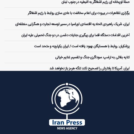
حملۀ توپخانه ای رژیم اشغالگر به النبطیه در جنوب لبنان
برگزاری تظاهرات در بیروت برای اعلام مخالفت با عادی سازی روابط با رژیم اشغالگر
ایران، شریک راهبردی اتحادیه اقتصادی اوراسیا در مسیر توسعه تجارت و همگرایی منطقه‌ای
آخرین اقدامات دستگاه قضا برای پیگیری جنایات دشمن در دو جنگ تحمیلی علیه ایران
پزشکیان: روابط با همسایگان بهبود یافته است / ایران یکپارچه و متحد است
کنایه بقائی به ترامپ: سوداگری جنگ و تقسیم غنایم خیالی
ایران: آمریکا تا رفتارش را تصحیح نکند تنگه هرمز باز نخواهد شد