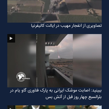
تصاویری از انفجار مهیب در ایالت کالیفرنیا
ببینید: اصابت موشک ایرانی به پارک فناوری گاو یام در
بئرالسبع چهار روز قبل از آتش بس