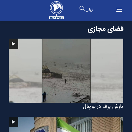
زبان
فضای مجازی
بارش برف در توچال