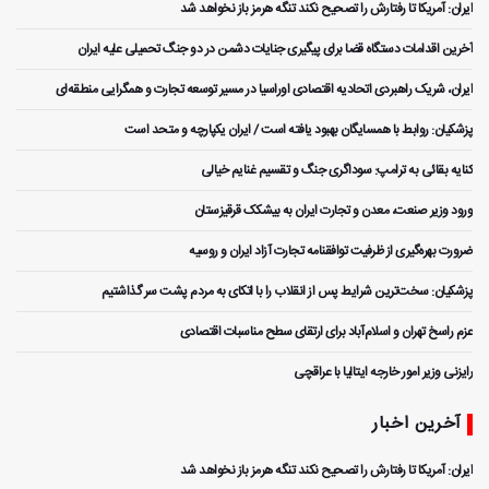
ایران: آمریکا تا رفتارش را تصحیح نکند تنگه هرمز باز نخواهد شد
آخرین اقدامات دستگاه قضا برای پیگیری جنایات دشمن در دو جنگ تحمیلی علیه ایران
ایران، شریک راهبردی اتحادیه اقتصادی اوراسیا در مسیر توسعه تجارت و همگرایی منطقه‌ای
پزشکیان: روابط با همسایگان بهبود یافته است / ایران یکپارچه و متحد است
کنایه بقائی به ترامپ: سوداگری جنگ و تقسیم غنایم خیالی
ورود وزیر صنعت، معدن و تجارت ایران به بیشکک قرقیزستان
ضرورت بهره‌گیری از ظرفیت توافقنامه تجارت آزاد ایران و روسیه
پزشکیان: سخت‌ترین شرایط پس از انقلاب را با اتکای به مردم پشت سر گذاشتیم
عزم راسخ تهران و اسلام‌آباد برای ارتقای سطح مناسبات اقتصادی
رایزنی وزیر امور خارجه ایتالیا با عراقچی
آخرین اخبار
ایران: آمریکا تا رفتارش را تصحیح نکند تنگه هرمز باز نخواهد شد