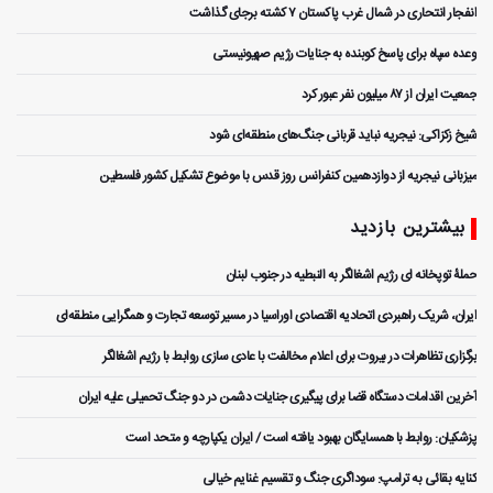
انفجار انتحاری در شمال غرب پاکستان ۷ کشته برجای گذاشت
وعده سپاه برای پاسخ کوبنده به جنایات رژیم صهیونیستی
جمعیت ایران از ۸۷ میلیون نفر عبور کرد
شیخ زکزاکی: نیجریه نباید قربانی جنگ‌های منطقه‌ای شود
میزبانی نیجریه از دوازدهمین کنفرانس روز قدس با موضوع تشکیل کشور فلسطین
بیشترین بازدید
حملۀ توپخانه ای رژیم اشغالگر به النبطیه در جنوب لبنان
ایران، شریک راهبردی اتحادیه اقتصادی اوراسیا در مسیر توسعه تجارت و همگرایی منطقه‌ای
برگزاری تظاهرات در بیروت برای اعلام مخالفت با عادی سازی روابط با رژیم اشغالگر
آخرین اقدامات دستگاه قضا برای پیگیری جنایات دشمن در دو جنگ تحمیلی علیه ایران
پزشکیان: روابط با همسایگان بهبود یافته است / ایران یکپارچه و متحد است
کنایه بقائی به ترامپ: سوداگری جنگ و تقسیم غنایم خیالی