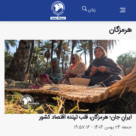
زبان
هرمزگان
ایرانِ جان؛ هرمزگان، قلب تپنده اقتصاد کشور
جمعه 24 بهمن 1404 - 19:57:16