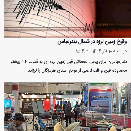
وقوع زمین لرزه در شمال بندرعباس
دو شنبه 10 آذر 1404 - 8:24:3
بندرعباس- ایران پرس: لحظاتی قبل زمین لرزه ای به قدرت ۴.۴ ریشتر
محدوده فین و قلعه‌قاضی از توابع استان هرمزگان را لرزاند. ...