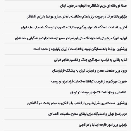
حملۀ توپخانه ای رژیم اشغالگر به النبطیه در جنوب لبنان
برگزاری تظاهرات در بیروت برای اعلام مخالفت با عادی سازی روابط با رژیم اشغالگر
آخرین اقدامات دستگاه قضا برای پیگیری جنایات دشمن در دو جنگ تحمیلی علیه ایران
ایران، شریک راهبردی اتحادیه اقتصادی اوراسیا در مسیر توسعه تجارت و همگرایی منطقه‌ای
پزشکیان: روابط با همسایگان بهبود یافته است / ایران یکپارچه و متحد است
کنایه بقائی به ترامپ: سوداگری جنگ و تقسیم غنایم خیالی
ورود وزیر صنعت، معدن و تجارت ایران به بیشکک قرقیزستان
ضرورت بهره‌گیری از ظرفیت توافقنامه تجارت آزاد ایران و روسیه
️ شناسایی و بازداشت ۲۱ مزدور موساد در کرمان
پزشکیان: سخت‌ترین شرایط پس از انقلاب را با اتکای به مردم پشت سر گذاشتیم
عزم راسخ تهران و اسلام‌آباد برای ارتقای سطح مناسبات اقتصادی
رایزنی وزیر امور خارجه ایتالیا با عراقچی