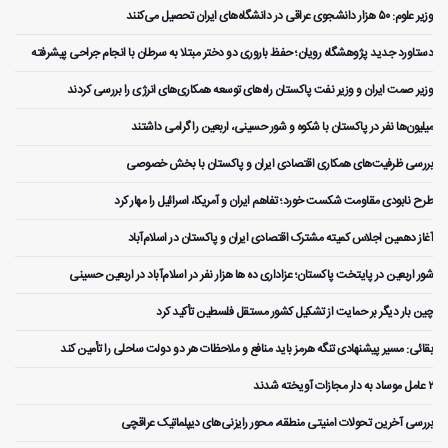
وزیر علوم: ۵۰ هزار دانشجوی عراقی در دانشگاه‌های ایران تحصیل می‌کنند
دستاورد جدید پژوهشگاه رویان؛ حفظ باروری دو دختر مبتلا به سرطان با انجام جراحی پیشرفته
وزیر صمت ایران و وزیر نفت پاکستان راه‌های توسعه همکاری‌های انرژی را بررسی کردند
میلیون‌ها نفر در پاکستان با شکوه و شور حسینی، اربعین را گرامی داشتند
بررسی ظرفیت‌های همکاری اقتصادی ایران و پاکستان با بخش خصوصی
طرح نابودی مقاومت شکست خورد؛ تفاهم ایران و آمریکا، اسرائیل را مهار کرد
آغاز دهمین اجلاس کمیته مشترک اقتصادی ایران و پاکستان در اسلام‌آباد
شور اربعین در پایتخت پاکستان؛ عزاداری ده ها هزار نفر در اسلام‌آباد در اربعین حسینی
چین بار دیگر بر حمایت از تشکیل کشور مستقل فلسطین تأکید کرد
بقائی: مسیر پیشنهادی تنگه هرمز باید منافع و ملاحظات هر دو دولت ساحلی را تأمین کند
۲ عامل موساد به دار مجازات آویخته شدند
بررسی آخرین تحولات امنیتی منطقه، محور رایزنی‌های دیپلماتیک عراقچی