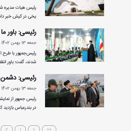
رئیس هیات مدیره ش
یخی در کیش خبر داد.
رئیسی: باور ما 
جمعه 13 بهمن 1402 - 13:29:11
رئیس‌جمهور با طرح ای
شدند، گفت: باور انقل
رئیسی: دشمن تو
جمعه 13 بهمن 1402 - 11:20:23
رئیس جمهور از نمایشگ
در بندرعباس بازدید کرد
2
1
<
<<