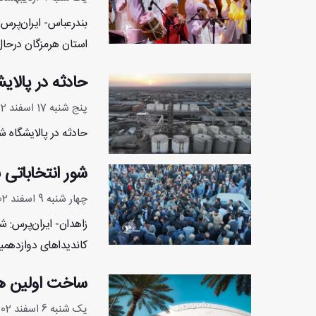
بندرعباس- ایران‌پرس
استان هرمزگان درحال 
حادثه در پالای
پنج شنبه 17 اسفند 1402 - 15:59:7
حادثه در پالایشگاه 
شور انتخاباتی
چهار شنبه 9 اسفند 1402 - 7:43:47
زاهدان- ایران‌پرس: 
کاندیداهای دوازدهمی
ساخت اولین ه
یک شنبه 6 اسفند 1402 - 20:1:5