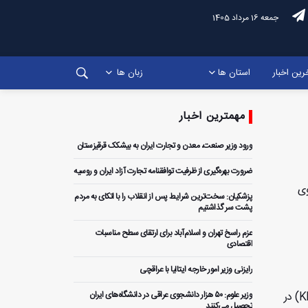
جمعه 16 مرداد 1405
رین اخبار
استان ها
زبان ها
مهمترین اخبار
ورود وزیر صنعت، معدن و تجارت ایران به بیشکک قرقیزستان
ضرورت بهره‌گیری از ظرفیت توافقنامه تجارت آزاد ایران و روسیه
وی
پزشکیان: سخت‌ترین شرایط پس از انقلاب را با اتکای به مردم
پشت سر گذاشتیم
عزم راسخ تهران و اسلام‌آباد برای ارتقای سطح مناسبات
اقتصادی
رایزنی وزیر امور خارجه ایتالیا با عراقچی
کیش- ایران پرس: نمایشگاه بین‌المللی فناوری اطلاعات و ارتباطات اقتصاد دانش‌بنیان (KITEX ۲۰۲۴) در
وزیر علوم: ۵۰ هزار دانشجوی عراقی در دانشگاه‌های ایران
تحصیل می‌کنند