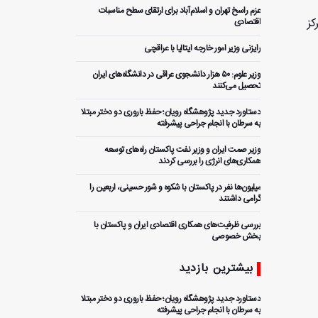
عزم راسخ تهران و اسلام‌آباد برای ارتقای سطح مناسبات
کز
اقتصادی
رایزنی وزیر امور خارجه ایتالیا با عراقچی
وزیر علوم: ۵۰ هزار دانشجوی عراقی در دانشگاه‌های ایران
تحصیل می‌کنند
دستاورد جدید پژوهشگاه رویان؛ حفظ باروری دو دختر مبتلا
به سرطان با انجام جراحی پیشرفته
وزیر صمت ایران و وزیر نفت پاکستان راه‌های توسعه
همکاری‌های انرژی را بررسی کردند
میلیون‌ها نفر در پاکستان با شکوه و شور حسینی، اربعین را
گرامی داشتند
بررسی ظرفیت‌های همکاری اقتصادی ایران و پاکستان با
بخش خصوصی
طرح نابودی مقاومت شکست خورد؛ تفاهم ایران و آمریکا،
بیشترین بازدید
اسرائیل را مهار کرد
دستاورد جدید پژوهشگاه رویان؛ حفظ باروری دو دختر مبتلا
آغاز دهمین اجلاس کمیته مشترک اقتصادی ایران و پاکستان
به سرطان با انجام جراحی پیشرفته
در اسلام‌آباد