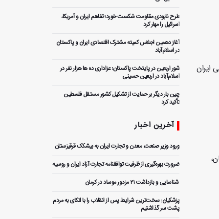
طرح نابودی مقاومت شکست خورد؛ تفاهم ایران و آمریکا،
اسرائیل را مهار کرد
آغاز دهمین اجلاس کمیته مشترک اقتصادی ایران و پاکستان
در اسلام‌آباد
ی ایران
شور اربعین در پایتخت پاکستان؛ عزاداری ده ها هزار نفر در
اسلام‌آباد در اربعین حسینی
چین بار دیگر بر حمایت از تشکیل کشور مستقل فلسطین
تأکید کرد
آخرین اخبار
ورود وزیر صنعت، معدن و تجارت ایران به بیشکک قرقیزستان
ن،
ضرورت بهره‌گیری از ظرفیت توافقنامه تجارت آزاد ایران و روسیه
️ شناسایی و بازداشت ۲۱ مزدور موساد در کرمان
پزشکیان: سخت‌ترین شرایط پس از انقلاب را با اتکای به مردم
پشت سر گذاشتیم