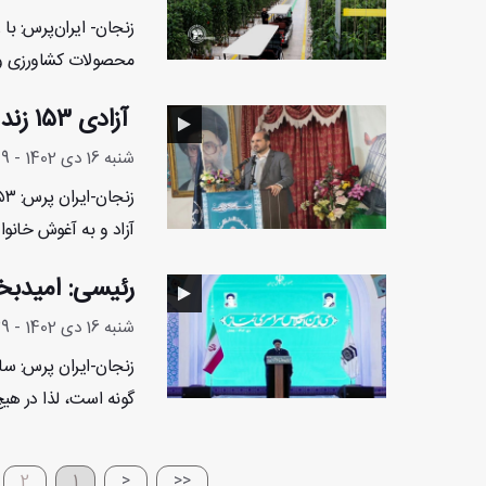
زنجان- ایران‌پرس: با 
محصولات کشاورزی و ت
آزادی ۱۵۳ زندانی جرائم غیرعمد استان زنجان
شنبه 16 دی 1402 - 20:26:9
آزاد و به آغوش خانواد
رئیسی: امیدبخ
شنبه 16 دی 1402 - 15:53:29
زنجان-ایران پرس: سال
گونه است، لذا در هیچ
2
1
<
<<