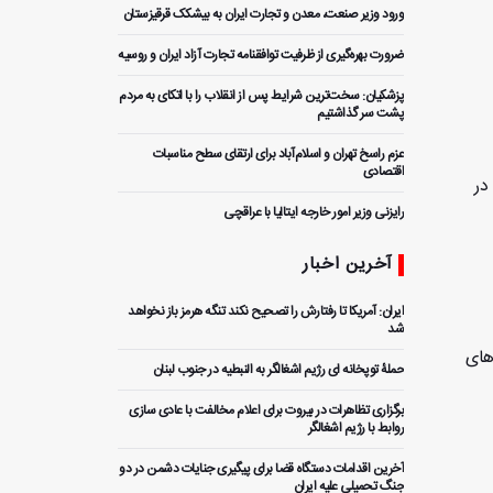
ورود وزیر صنعت، معدن و تجارت ایران به بیشکک قرقیزستان
ضرورت بهره‌گیری از ظرفیت توافقنامه تجارت آزاد ایران و روسیه
پزشکیان: سخت‌ترین شرایط پس از انقلاب را با اتکای به مردم
پشت سر گذاشتیم
عزم راسخ تهران و اسلام‌آباد برای ارتقای سطح مناسبات
اقتصادی
در
رایزنی وزیر امور خارجه ایتالیا با عراقچی
آخرین اخبار
ایران: آمریکا تا رفتارش را تصحیح نکند تنگه هرمز باز نخواهد
شد
های
حملۀ توپخانه ای رژیم اشغالگر به النبطیه در جنوب لبنان
برگزاری تظاهرات در بیروت برای اعلام مخالفت با عادی سازی
روابط با رژیم اشغالگر
آخرین اقدامات دستگاه قضا برای پیگیری جنایات دشمن در دو
جنگ تحمیلی علیه ایران