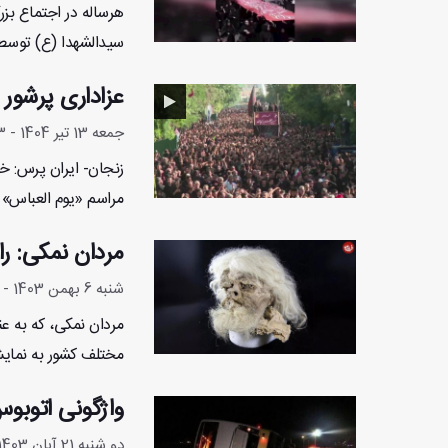
سیدالشهدا (ع) توسط 
عزاداری پرشور
جمعه 13 تیر 1404 - 17:15:23
زنجان- ایران پرس: خ
مراسم «یوم العباس» 
مردان نمکی: را
شنبه 6 بهمن 1403 - 9:13:45
مردان نمکی، که به عن
مختلف کشور به نمایش 
واژگونی اتوبو
دو شنبه 21 آبان 1403 - 23:50:19