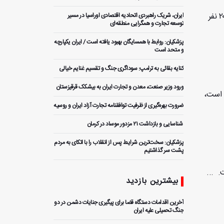
بر اثر واژگونی اتوبوس حامل زائران کربلا در روستای صندوق آباد شهرستان قروه، چهار نفر کشته و ۲۰ نفر
ایران، شریک راهبردی اتحادیه اقتصادی اوراسیا در مسیر
توسعه تجارت و همگرایی منطقه‌ای
پزشکیان: روابط با همسایگان بهبود یافته است / ایران یکپارچه
و متحد است
کنایه بقائی به ترامپ: سوداگری جنگ و تقسیم غنایم خیالی
ورود وزیر صنعت، معدن و تجارت ایران به بیشکک قرقیزستان
 است،
ضرورت بهره‌گیری از ظرفیت توافقنامه تجارت آزاد ایران و روسیه
️ شناسایی و بازداشت ۲۱ مزدور موساد در کرمان
پزشکیان: سخت‌ترین شرایط پس از انقلاب را با اتکای به مردم
پشت سر گذاشتیم
عزم راسخ تهران و اسلام‌آباد برای ارتقای سطح مناسبات
اقتصادی
بیشترین بازدید
رایزنی وزیر امور خارجه ایتالیا با عراقچی
آخرین اقدامات دستگاه قضا برای پیگیری جنایات دشمن در دو
جنگ تحمیلی علیه ایران
وزیر علوم: ۵۰ هزار دانشجوی عراقی در دانشگاه‌های ایران
تحصیل می‌کنند