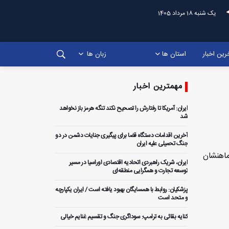
یک شنبه 18 مرداد 1405
رین اخبار
استان ها
زبان ها
مهمترین اخبار
ایران: آمریکا تا رفتارش را تصحیح نکند تنگه هرمز باز نخواهد
شد
آخرین اقدامات دستگاه قضا برای پیگیری جنایات دشمن در دو
جنگ تحمیلی علیه ایران
ماهنشان
ایران، شریک راهبردی اتحادیه اقتصادی اوراسیا در مسیر
توسعه تجارت و همگرایی منطقه‌ای
پزشکیان: روابط با همسایگان بهبود یافته است / ایران یکپارچه
و متحد است
کنایه بقائی به ترامپ: سوداگری جنگ و تقسیم غنایم خیالی