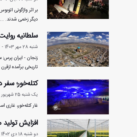
دیگر زخمی شدند. ...
سلطانیه روایت‌
شنبه 28 مهر 1403 - 11:34:33
زنجان - ایران پرس: 
تاریخی برآمده ازقرن 
کتله‌خور؛ سفر د
یک شنبه 25 شهریور 1403 - 11:58:34
غار کتله‌خور، غاری است خشکی -آب
افزایش تولید م
دو شنبه 18 دی 1402 - 7:38:23