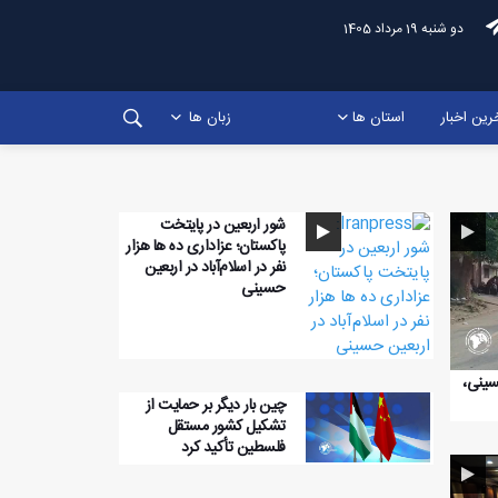
دو شنبه 19 مرداد 1405
رین اخبار
استان ها
زبان ها
شور اربعین در پایتخت
پاکستان؛ عزاداری ده ها هزار
نفر در اسلام‌آباد در اربعین
حسینی
سینی،
چین بار دیگر بر حمایت از
تشکیل کشور مستقل
فلسطین تأکید کرد