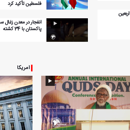
فلسطین تأکید کرد
اربعین
انفجار در معدن زغال 
پاکستان با 34 کشته
امریکا