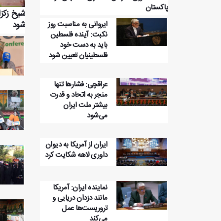
پاکستان
شیخ زکزا
ایروانی به مناسبت روز
شود
نکبت: آینده فلسطین
باید به دست خود
فلسطینیان تعیین شود
عراقچی: فشارها تنها
منجر به اتحاد و قدرت
بیشتر ملت ایران
می‌شود
ایران از آمریکا به دیوان
داوری لاهه شکایت کرد
نماینده ایران: آمریکا
مانند دزدان دریایی و
تروریست‌ها عمل
می‌کند