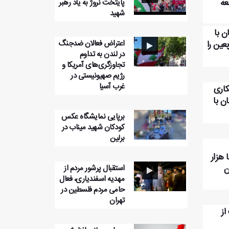
عه
پایتخت نروژ به یاد رهبر
شهید
ن با
اعتراض فعالان ضدجنگ
عین را
در لندن به تداوم
تجاوزگری‌های آمریکا و
رژیم صهیونیستی در
غرب آسیا
اری
ن با
برپایی نمایشگاه عکس
کودکان شهید میناب در
برلین
 هزار
ن
استقبال پرشور مردم از
مهدیه اسفندیاری، فعال
حامی مردم فلسطین در
تهران
از