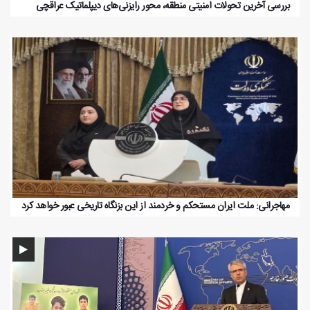
بررسی آخرین تحولات امنیتی منطقه، محور رایزنی‌های دیپلماتیک عراقچی
مهاجرانی: ملت ایران مستحکم و خردمند از این بزنگاه تاریخی عبور خواهد کرد