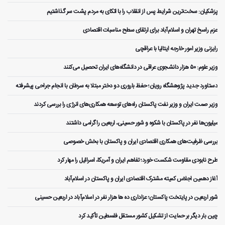
پزشکیان: سخت‌ترین شرایط پس از انقلاب را با اتکای به مردم پشت سر گذاشتیم
عزم راسخ تهران و اسلام‌آباد برای ارتقای سطح مناسبات اقتصادی
رایزنی وزیر امور خارجه ایتالیا با عراقچی
وزیر علوم: ۵۰ هزار دانشجوی عراقی در دانشگاه‌های ایران تحصیل می‌کنند
دستاورد جدید پژوهشگاه رویان؛ حفظ باروری دو دختر مبتلا به سرطان با انجام جراحی پیشرفته
وزیر صمت ایران و وزیر نفت پاکستان راه‌های توسعه همکاری‌های انرژی را بررسی کردند
میلیون‌ها نفر در پاکستان با شکوه و شور حسینی، اربعین را گرامی داشتند
بررسی ظرفیت‌های همکاری اقتصادی ایران و پاکستان با بخش خصوصی
طرح نابودی مقاومت شکست خورد؛ تفاهم ایران و آمریکا، اسرائیل را مهار کرد
آغاز دهمین اجلاس کمیته مشترک اقتصادی ایران و پاکستان در اسلام‌آباد
شور اربعین در پایتخت پاکستان؛ عزاداری ده ها هزار نفر در اسلام‌آباد در اربعین حسینی
چین بار دیگر بر حمایت از تشکیل کشور مستقل فلسطین تأکید کرد