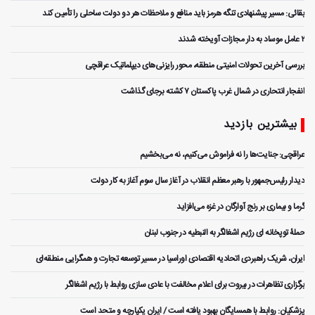
بقائی: مسیر پیشنهادی تنگه هرمز باید منافع و ملاحظات هر دو دولت ساحلی را تأمین کند
۲ عامل موساد به دار مجازات آویخته شدند
بررسی آخرین تحولات امنیتی منطقه، محور رایزنی‌های دیپلماتیک عراقچی
انفجار انتحاری در شمال غرب پاکستان ۷ کشته برجای گذاشت
بیشترین بازدید
عراقچی: جنایت‌ها را نه فراموش می‌کنیم، نه می‌بخشیم
دیدار رئیس‌جمهور با رهبر معظم انقلاب در آغاز سال سوم آغاز به کار دولت
گرما و بیماری بر رنج آوارگان در غزه می‌افزاید
حملۀ توپخانه ای رژیم اشغالگر به النبطیه در جنوب لبنان
ایران، شریک راهبردی اتحادیه اقتصادی اوراسیا در مسیر توسعه تجارت و همگرایی منطقه‌ای
برگزاری تظاهرات در بیروت برای اعلام مخالفت با عادی سازی روابط با رژیم اشغالگر
پزشکیان: روابط با همسایگان بهبود یافته است / ایران یکپارچه و متحد است