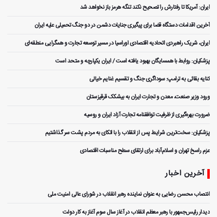
ایران: آمریکا تا رفتارش را تصحیح نکند تنگه هرمز باز نخواهد شد
آخرین اقدامات دستگاه قضا برای پیگیری جنایات دشمن در دو جنگ تحمیلی علیه ایران
ایران، شریک راهبردی اتحادیه اقتصادی اوراسیا در مسیر توسعه تجارت و همگرایی منطقه‌ای
پزشکیان: روابط با همسایگان بهبود یافته است / ایران یکپارچه و متحد است
کنایه بقائی به ترامپ: سوداگری جنگ و تقسیم غنایم خیالی
ورود وزیر صنعت، معدن و تجارت ایران به بیشکک قرقیزستان
ضرورت بهره‌گیری از ظرفیت توافقنامه تجارت آزاد ایران و روسیه
پزشکیان: سخت‌ترین شرایط پس از انقلاب را با اتکای به مردم پشت سر گذاشتیم
عزم راسخ تهران و اسلام‌آباد برای ارتقای سطح مناسبات اقتصادی
آخرین اخبار
انتصاب محسن رضایی به عنوان نماینده رهبر انقلاب در شورای عالی امنیت ملی
دیدار رئیس‌جمهور با رهبر معظم انقلاب در آغاز سال سوم آغاز به کار دولت