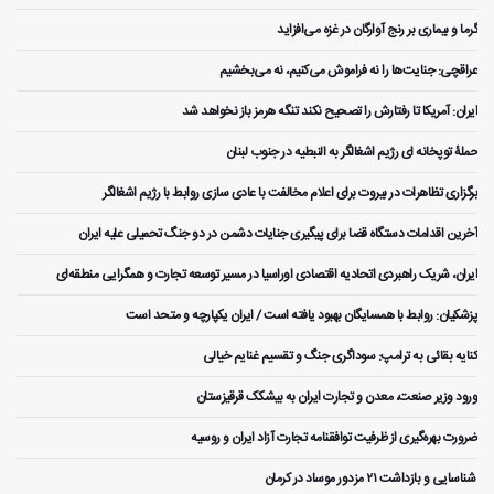
گرما و بیماری بر رنج آوارگان در غزه می‌افزاید
عراقچی: جنایت‌ها را نه فراموش می‌کنیم، نه می‌بخشیم
ایران: آمریکا تا رفتارش را تصحیح نکند تنگه هرمز باز نخواهد شد
حملۀ توپخانه ای رژیم اشغالگر به النبطیه در جنوب لبنان
برگزاری تظاهرات در بیروت برای اعلام مخالفت با عادی سازی روابط با رژیم اشغالگر
آخرین اقدامات دستگاه قضا برای پیگیری جنایات دشمن در دو جنگ تحمیلی علیه ایران
ایران، شریک راهبردی اتحادیه اقتصادی اوراسیا در مسیر توسعه تجارت و همگرایی منطقه‌ای
پزشکیان: روابط با همسایگان بهبود یافته است / ایران یکپارچه و متحد است
کنایه بقائی به ترامپ: سوداگری جنگ و تقسیم غنایم خیالی
ورود وزیر صنعت، معدن و تجارت ایران به بیشکک قرقیزستان
ضرورت بهره‌گیری از ظرفیت توافقنامه تجارت آزاد ایران و روسیه
️ شناسایی و بازداشت ۲۱ مزدور موساد در کرمان