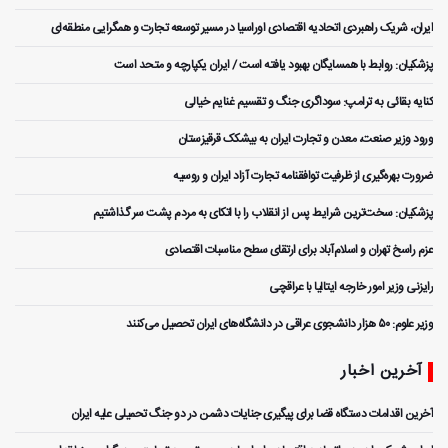
ایران، شریک راهبردی اتحادیه اقتصادی اوراسیا در مسیر توسعه تجارت و همگرایی منطقه‌ای
پزشکیان: روابط با همسایگان بهبود یافته است / ایران یکپارچه و متحد است
کنایه بقائی به ترامپ: سوداگری جنگ و تقسیم غنایم خیالی
ورود وزیر صنعت، معدن و تجارت ایران به بیشکک قرقیزستان
ضرورت بهره‌گیری از ظرفیت توافقنامه تجارت آزاد ایران و روسیه
پزشکیان: سخت‌ترین شرایط پس از انقلاب را با اتکای به مردم پشت سر گذاشتیم
عزم راسخ تهران و اسلام‌آباد برای ارتقای سطح مناسبات اقتصادی
رایزنی وزیر امور خارجه ایتالیا با عراقچی
وزیر علوم: ۵۰ هزار دانشجوی عراقی در دانشگاه‌های ایران تحصیل می‌کنند
آخرین اخبار
آخرین اقدامات دستگاه قضا برای پیگیری جنایات دشمن در دو جنگ تحمیلی علیه ایران