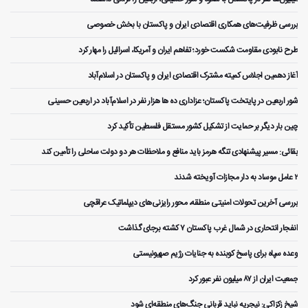
بررسی ظرفیت‌های همکاری اقتصادی ایران و پاکستان با بخش خصوصی
طرح نابودی مقاومت شکست خورد؛ تفاهم ایران و آمریکا، اسرائیل را مهار کرد
آغاز دهمین اجلاس کمیته مشترک اقتصادی ایران و پاکستان در اسلام‌آباد
شور اربعین در پایتخت پاکستان؛ عزاداری ده ها هزار نفر در اسلام‌آباد در اربعین حسینی
چین بار دیگر بر حمایت از تشکیل کشور مستقل فلسطین تأکید کرد
بقائی: مسیر پیشنهادی تنگه هرمز باید منافع و ملاحظات هر دو دولت ساحلی را تأمین کند
۲ عامل موساد به دار مجازات آویخته شدند
بررسی آخرین تحولات امنیتی منطقه، محور رایزنی‌های دیپلماتیک عراقچی
انفجار انتحاری در شمال غرب پاکستان ۷ کشته برجای گذاشت
وعده سپاه برای پاسخ کوبنده به جنایات رژیم صهیونیستی
جمعیت ایران از ۸۷ میلیون نفر عبور کرد
شیخ زکزاکی: نیجریه نباید قربانی جنگ‌های منطقه‌ای شود