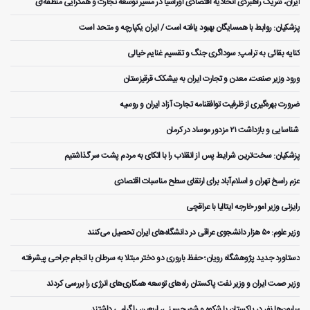
ایران، شریک راهبردی اتحادیه اقتصادی اوراسیا در مسیر توسعه تجارت و همگرایی منطقه‌ای
پزشکیان: روابط با همسایگان بهبود یافته است / ایران یکپارچه و متحد است
کنایه بقائی به ترامپ: سوداگری جنگ و تقسیم غنایم خیالی
ورود وزیر صنعت، معدن و تجارت ایران به بیشکک قرقیزستان
ضرورت بهره‌گیری از ظرفیت توافقنامه تجارت آزاد ایران و روسیه
️ شناسایی و بازداشت ۲۱ مزدور موساد در کرمان
پزشکیان: سخت‌ترین شرایط پس از انقلاب را با اتکای به مردم پشت سر گذاشتیم
عزم راسخ تهران و اسلام‌آباد برای ارتقای سطح مناسبات اقتصادی
رایزنی وزیر امور خارجه ایتالیا با عراقچی
وزیر علوم: ۵۰ هزار دانشجوی عراقی در دانشگاه‌های ایران تحصیل می‌کنند
دستاورد جدید پژوهشگاه رویان؛ حفظ باروری دو دختر مبتلا به سرطان با انجام جراحی پیشرفته
وزیر صمت ایران و وزیر نفت پاکستان راه‌های توسعه همکاری‌های انرژی را بررسی کردند
میلیون‌ها نفر در پاکستان با شکوه و شور حسینی، اربعین را گرامی داشتند