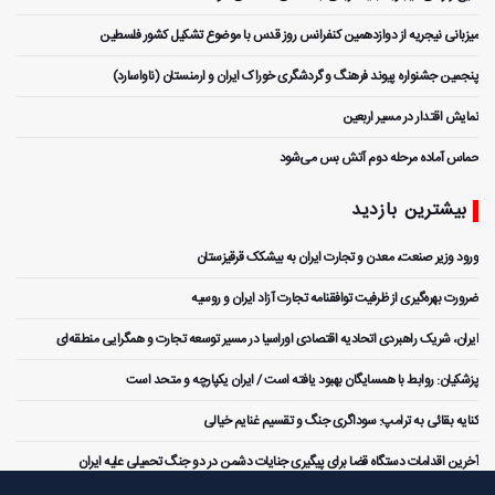
میزبانی نیجریه از دوازدهمین کنفرانس روز قدس با موضوع تشکیل کشور فلسطین
پنجمین جشنواره پیوند فرهنگ و گردشگر‌ی خوراک ایران و ارمنستان (ناواسارد)
نمایش اقتدار در مسیر اربعین
حماس آماده مرحله دوم آتش بس می‌شود
بیشترین بازدید
ورود وزیر صنعت، معدن و تجارت ایران به بیشکک قرقیزستان
ضرورت بهره‌گیری از ظرفیت توافقنامه تجارت آزاد ایران و روسیه
ایران، شریک راهبردی اتحادیه اقتصادی اوراسیا در مسیر توسعه تجارت و همگرایی منطقه‌ای
پزشکیان: روابط با همسایگان بهبود یافته است / ایران یکپارچه و متحد است
کنایه بقائی به ترامپ: سوداگری جنگ و تقسیم غنایم خیالی
آخرین اقدامات دستگاه قضا برای پیگیری جنایات دشمن در دو جنگ تحمیلی علیه ایران