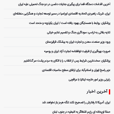
آخرین اقدامات دستگاه قضا برای پیگیری جنایات دشمن در دو جنگ تحمیلی علیه ایران
ایران، شریک راهبردی اتحادیه اقتصادی اوراسیا در مسیر توسعه تجارت و همگرایی منطقه‌ای
پزشکیان: روابط با همسایگان بهبود یافته است / ایران یکپارچه و متحد است
کنایه بقائی به ترامپ: سوداگری جنگ و تقسیم غنایم خیالی
ورود وزیر صنعت، معدن و تجارت ایران به بیشکک قرقیزستان
ضرورت بهره‌گیری از ظرفیت توافقنامه تجارت آزاد ایران و روسیه
پزشکیان: سخت‌ترین شرایط پس از انقلاب را با اتکای به مردم پشت سر گذاشتیم
عزم راسخ تهران و اسلام‌آباد برای ارتقای سطح مناسبات اقتصادی
رایزنی وزیر امور خارجه ایتالیا با عراقچی
آخرین اخبار
ایران: آمریکا تا رفتارش را تصحیح نکند تنگه هرمز باز نخواهد شد
حملۀ توپخانه ای رژیم اشغالگر به النبطیه در جنوب لبنان