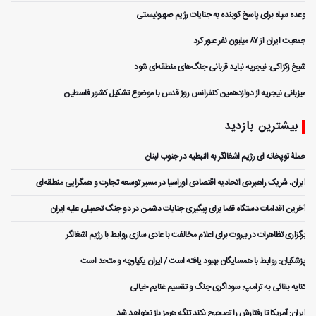
وعده سپاه برای پاسخ کوبنده به جنایات رژیم صهیونیستی
جمعیت ایران از ۸۷ میلیون نفر عبور کرد
شیخ زکزاکی: نیجریه نباید قربانی جنگ‌های منطقه‌ای شود
میزبانی نیجریه از دوازدهمین کنفرانس روز قدس با موضوع تشکیل کشور فلسطین
بیشترین بازدید
حملۀ توپخانه ای رژیم اشغالگر به النبطیه در جنوب لبنان
ایران، شریک راهبردی اتحادیه اقتصادی اوراسیا در مسیر توسعه تجارت و همگرایی منطقه‌ای
آخرین اقدامات دستگاه قضا برای پیگیری جنایات دشمن در دو جنگ تحمیلی علیه ایران
برگزاری تظاهرات در بیروت برای اعلام مخالفت با عادی سازی روابط با رژیم اشغالگر
پزشکیان: روابط با همسایگان بهبود یافته است / ایران یکپارچه و متحد است
کنایه بقائی به ترامپ: سوداگری جنگ و تقسیم غنایم خیالی
ایران: آمریکا تا رفتارش را تصحیح نکند تنگه هرمز باز نخواهد شد