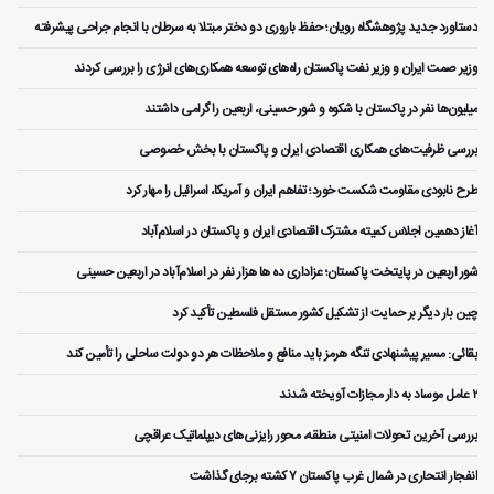
دستاورد جدید پژوهشگاه رویان؛ حفظ باروری دو دختر مبتلا به سرطان با انجام جراحی پیشرفته
وزیر صمت ایران و وزیر نفت پاکستان راه‌های توسعه همکاری‌های انرژی را بررسی کردند
میلیون‌ها نفر در پاکستان با شکوه و شور حسینی، اربعین را گرامی داشتند
بررسی ظرفیت‌های همکاری اقتصادی ایران و پاکستان با بخش خصوصی
طرح نابودی مقاومت شکست خورد؛ تفاهم ایران و آمریکا، اسرائیل را مهار کرد
آغاز دهمین اجلاس کمیته مشترک اقتصادی ایران و پاکستان در اسلام‌آباد
شور اربعین در پایتخت پاکستان؛ عزاداری ده ها هزار نفر در اسلام‌آباد در اربعین حسینی
چین بار دیگر بر حمایت از تشکیل کشور مستقل فلسطین تأکید کرد
بقائی: مسیر پیشنهادی تنگه هرمز باید منافع و ملاحظات هر دو دولت ساحلی را تأمین کند
۲ عامل موساد به دار مجازات آویخته شدند
بررسی آخرین تحولات امنیتی منطقه، محور رایزنی‌های دیپلماتیک عراقچی
انفجار انتحاری در شمال غرب پاکستان ۷ کشته برجای گذاشت