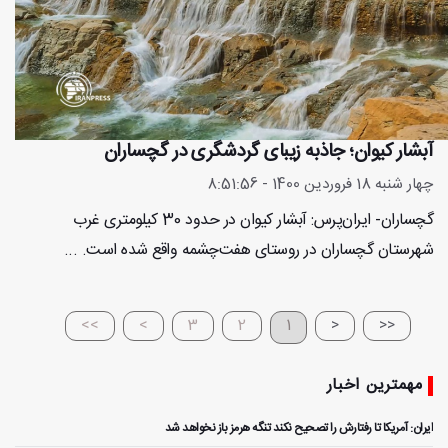
آبشار کیوان؛ جاذبه زیبای گردشگری در گچساران
چهار شنبه 18 فروردین 1400 - 8:51:56
گچساران- ایران‌پرس: آبشار کیوان در حدود 30 کیلومتری غرب
شهرستان گچساران در روستای هفت‌چشمه واقع شده است. ...
>>
>
3
2
1
<
<<
مهمترین اخبار
ایران: آمریکا تا رفتارش را تصحیح نکند تنگه هرمز باز نخواهد شد