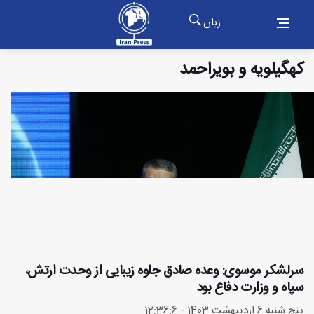
زبان
کهگیلویه و بویراحمد
سرلشکر موسوی: وعده صادق جلوه زیبایی از وحدت ارتش،
سپاه و وزارت دفاع بود
پنج شنبه 6 اردیبهشت 1403 - 12:36:6