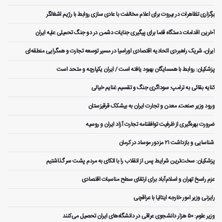
برگزاری تظاهرات در بیروت برای اعلام مخالفت با عادی سازی روابط با رژیم اشغالگر
آخرین اقدامات دستگاه قضا برای پیگیری جنایات دشمن در دو جنگ تحمیلی علیه ایران
ایران، شریک راهبردی اتحادیه اقتصادی اوراسیا در مسیر توسعه تجارت و همگرایی منطقه‌ای
پزشکیان: روابط با همسایگان بهبود یافته است / ایران یکپارچه و متحد است
کنایه بقائی به ترامپ: سوداگری جنگ و تقسیم غنایم خیالی
ورود وزیر صنعت، معدن و تجارت ایران به بیشکک قرقیزستان
ضرورت بهره‌گیری از ظرفیت توافقنامه تجارت آزاد ایران و روسیه
️ شناسایی و بازداشت ۲۱ مزدور موساد در کرمان
پزشکیان: سخت‌ترین شرایط پس از انقلاب را با اتکای به مردم پشت سر گذاشتیم
عزم راسخ تهران و اسلام‌آباد برای ارتقای سطح مناسبات اقتصادی
رایزنی وزیر امور خارجه ایتالیا با عراقچی
وزیر علوم: ۵۰ هزار دانشجوی عراقی در دانشگاه‌های ایران تحصیل می‌کنند