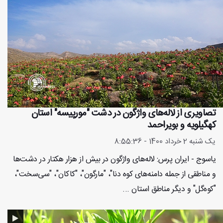
تصاویری از لاله‌های واژگون در دشت "مورپیسه" استان
کهگیلویه و بویراحمد
یک شنبه 2 خرداد 1400 - 8:55:36
یاسوج - ایران پرس: لاله‌های واژگون در بیش از هزار هکتار در دشت‌ها
و مناطقی از جمله دامنه‌های کوه دنا"، "مارگون"، "کاکان"، "سی‌سخت"،
"کوه‌گل" و دیگر مناطق استان ...