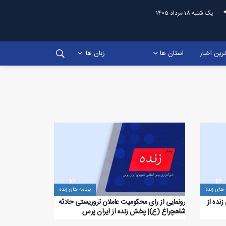
یک شنبه 18 مرداد 1405
رین اخبار
استان ها
زبان ها
 های زنده
برنامه های زنده
نده از
رونمایی از رای محکومیت عاملان تروریستی حادثه
شاهچراغ (ع)| پخش زنده از ایران پرس