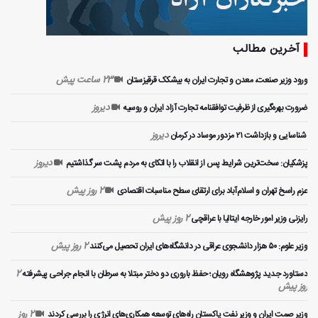
آخرین مطالب
23 ساعت پیش
ورود وزیر صنعت، معدن و تجارت ایران به بیشکک قرقیزستان
دیروز
ضرورت بهره‌گیری از ظرفیت توافقنامه تجارت آزاد ایران و روسیه
دیروز
️ شناسایی و بازداشت ۲۱ مزدور موساد در کرمان
دیروز
پزشکیان: سخت‌ترین شرایط پس از انقلاب را با اتکای به مردم پشت سر گذاشتیم
2 روز پیش
عزم راسخ تهران و اسلام‌آباد برای ارتقای سطح مناسبات اقتصادی
2 روز پیش
رایزنی وزیر امور خارجه ایتالیا با عراقچی
2 روز پیش
وزیر علوم: ۵۰ هزار دانشجوی عراقی در دانشگاه‌های ایران تحصیل می‌کنند
2
دستاورد جدید پژوهشگاه رویان؛ حفظ باروری دو دختر مبتلا به سرطان با انجام جراحی پیشرفته
روز پیش
2 روز
وزیر صمت ایران و وزیر نفت پاکستان راه‌های توسعه همکاری‌های انرژی را بررسی کردند