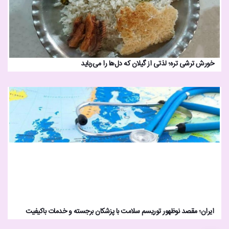
خورش ترشی تره؛ لذتی از گیلان که دل‌ها را می‌رباید
ایران؛ مقصد نوظهور توریسم سلامت با پزشکان برجسته و خدمات باکیفیت