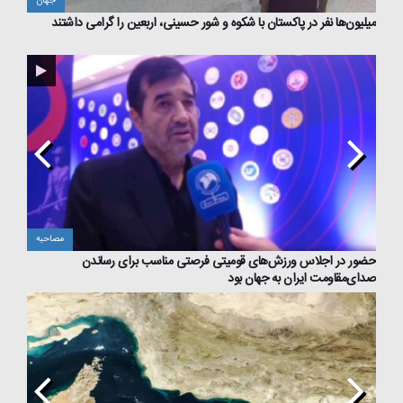
جهان
هان
میلیون‌ها نفر در پاکستان با شکوه و شور حسینی، اربعین را گرامی داشتند
ر
طرح نا
حبه
مصاحبه
حضور در اجلاس ورزش‌های‌ قومیتی فرصتی‌ مناسب برای رساندن
«چله م
صدای‌مقاومت ایران به جهان بود