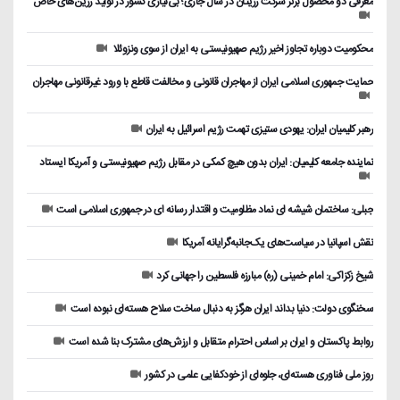
معرفی دو محصول برتر شرکت رزیتان در سال جاری؛ بی‌نیازی کشور در تولید رزین‌های خاص
محکومیت دوباره تجاوز اخیر رژیم صهیونیستی به ایران از سوی ونزوئلا
حمایت جمهوری اسلامی ایران از مهاجران قانونی و مخالفت قاطع با ورود غیرقانونی مهاجران
رهبر کلیمیان ایران: یهودی ستیزی تهمت رژیم اسرائیل به ایران
نماینده جامعه کلیمیان: ایران بدون هیچ کمکی در مقابل رژیم صهیونیستی و آمریکا ایستاد
جبلی: ساختمان شیشه ای نماد مظلومیت و اقتدار رسانه ای در جمهوری اسلامی است
نقش اسپانیا در سیاست‌های یک‌جانبه‌گرایانه آمریکا
شیخ زکزاکی: امام خمینی (ره) مبارزه فلسطین را جهانی کرد
سخنگوی دولت: دنیا بداند ایران هرگز به دنبال ساخت سلاح هسته‌ای نبوده است
روابط پاکستان و ایران بر اساس احترام متقابل و ارزش‌های مشترک بنا شده است
روز ملی فناوری هسته‌ای، جلوه‌ای از خودکفایی علمی در کشور