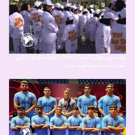
مراسم روز جهانی المپیک ٢٠٢٦؛ یادواره شهداى دانش
آموز مدرسه شجره طیبه میناب