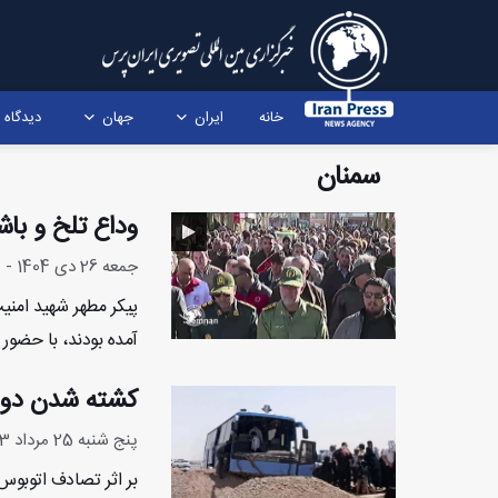
خانه
ایران
جهان
دیدگاه
سمنان
وداع تلخ و باش
جمعه 26 دی 1404 - 11:56:24
پیکر مطهر شهید امنیت
آمده بودند، با حضور 
کشته شدن دو زا
پنج شنبه 25 مرداد 1403 - 20:37:11
بر اثر تصادف اتوبوس 