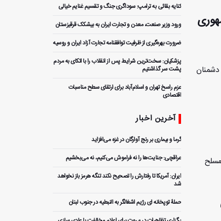
کنایه بقائی به ترامپ: سوداگری جنگ و تقسیم غنایم خیالی
هوری
ورود وزیر صنعت، معدن و تجارت ایران به بیشکک قرقیزستان
ضرورت بهره‌گیری از ظرفیت توافقنامه تجارت آزاد ایران و روسیه
پزشکیان: سخت‌ترین شرایط پس از انقلاب را با اتکای به مردم
 دشمنان
پشت سر گذاشتیم
عزم راسخ تهران و اسلام‌آباد برای ارتقای سطح مناسبات
اقتصادی
آخرین اخبار
گرما و بیماری بر رنج آوارگان در غزه می‌افزاید
عراقچی: جنایت‌ها را نه فراموش می‌کنیم، نه می‌بخشیم
 مسلح
ایران: آمریکا تا رفتارش را تصحیح نکند تنگه هرمز باز نخواهد
شد
حملۀ توپخانه ای رژیم اشغالگر به النبطیه در جنوب لبنان
برگزاری تظاهرات در بیروت برای اعلام مخالفت با عادی سازی