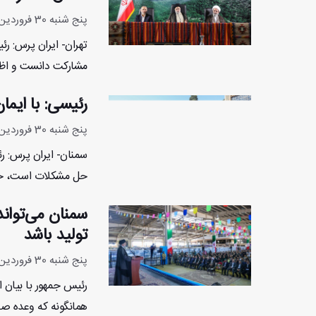
پنج شنبه 30 فروردین 1403 - 18:45:49
تهران- ایران پرس: رئ
مشارکت دانست و اظهار
رئیسی: با ایما
پنج شنبه 30 فروردین 1403 - 15:58:8
سمنان- ایران پرس: رئی
حل مشکلات است، خاط
سمنان می‌تواند
تولید باشد
پنج شنبه 30 فروردین 1403 - 12:53:30
رئیس جمهور با بیان ا
همانگونه که وعده صا