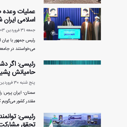
عملیات وعده 
اسلامی ایران 
جمعه 31 فروردین 1403 - 13:19:36
رئیس جمهور با بیان 
می‌خواستند در جامعه 
رئیسی: اگر دش
حامیانش پشیم
پنج شنبه 30 فروردین 1403 - 21:25:54
سمنان- ایران پرس: رئ
مقتدر کشور می‌گویم ک
رئیسی: توانمند
تحقق مشارکت