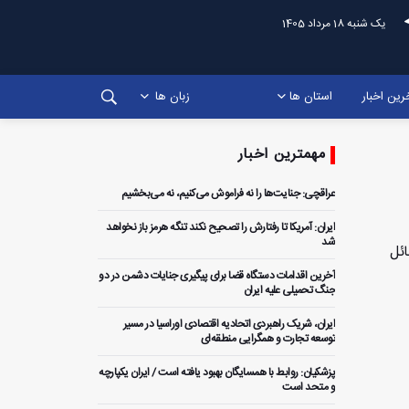
یک شنبه 18 مرداد 1405
رین اخبار
استان ها
زبان ها
مهمترین اخبار
عراقچی: جنایت‌ها را نه فراموش می‌کنیم، نه می‌بخشیم
ایران: آمریکا تا رفتارش را تصحیح نکند تنگه هرمز باز نخواهد
شد
ائل
آخرین اقدامات دستگاه قضا برای پیگیری جنایات دشمن در دو
جنگ تحمیلی علیه ایران
ایران، شریک راهبردی اتحادیه اقتصادی اوراسیا در مسیر
توسعه تجارت و همگرایی منطقه‌ای
پزشکیان: روابط با همسایگان بهبود یافته است / ایران یکپارچه
و متحد است