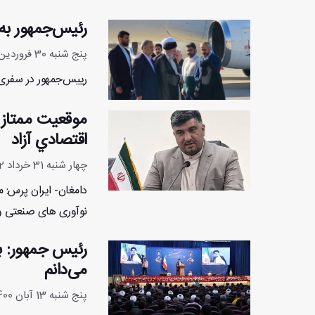
رئیس‌جمهور به
پنج شنبه 30 فروردین 1403 - 8:50:12
رییس‌جمهور در سفری 
موقعیت ممتاز ج
اقتصادي آزاد
چهار شنبه 31 خرداد 1402 - 16:36:21
دامغان- ایران پرس: م
نوآوری های صنعتی و باز
رئیس جمهور: ب
می‌دانم
پنج شنبه 13 آبان 1400 - 21:29:48