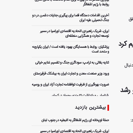
روابط با رژیم اشغالگر
آخرین اقدامات دستگاه قضا برای پیگیری جنایات دشمن در دو
قق
جنگ تحمیلی علیه ایران
ایران، شریک راهبردی اتحادیه اقتصادی اوراسیا در مسیر
توسعه تجارت و همگرایی منطقه‌ای
م کرد
پزشکیان: روابط با همسایگان بهبود یافته است / ایران یکپارچه
و متحد است
کنایه بقائی به ترامپ: سوداگری جنگ و تقسیم غنایم خیالی
نبال
ورود وزیر صنعت، معدن و تجارت ایران به بیشکک قرقیزستان
ضرورت بهره‌گیری از ظرفیت توافقنامه تجارت آزاد ایران و روسیه
 رشد
️ شناسایی و بازداشت ۲۱ مزدور موساد در کرمان
بیشترین بازدید
پزشکیان: سخت‌ترین شرایط پس از انقلاب را با اتکای به مردم
پشت سر گذاشتیم
:
حملۀ توپخانه ای رژیم اشغالگر به النبطیه در جنوب لبنان
عزم راسخ تهران و اسلام‌آباد برای ارتقای سطح مناسبات
اقتصادی
ایران، شریک راهبردی اتحادیه اقتصادی اوراسیا در مسیر