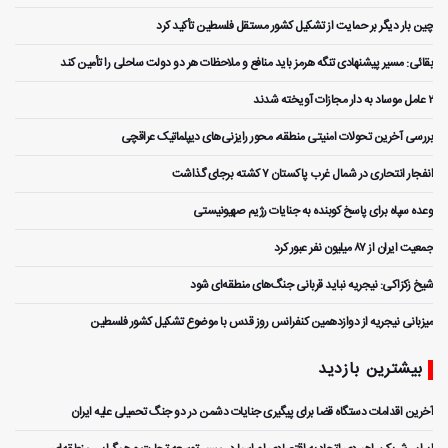
چین بار دیگر بر حمایت از تشکیل کشور مستقل فلسطین تأکید کرد
بقائی: مسیر پیشنهادی تنگه هرمز باید منافع و ملاحظات هر دو دولت ساحلی را تأمین کند
۲ عامل موساد به دار مجازات آویخته شدند
بررسی آخرین تحولات امنیتی منطقه، محور رایزنی‌های دیپلماتیک عراقچی
انفجار انتحاری در شمال غرب پاکستان ۷ کشته برجای گذاشت
وعده سپاه برای پاسخ کوبنده به جنایات رژیم صهیونیستی
جمعیت ایران از ۸۷ میلیون نفر عبور کرد
شیخ زکزاکی: نیجریه نباید قربانی جنگ‌های منطقه‌ای شود
میزبانی نیجریه از دوازدهمین کنفرانس روز قدس با موضوع تشکیل کشور فلسطین
بیشترین بازدید
آخرین اقدامات دستگاه قضا برای پیگیری جنایات دشمن در دو جنگ تحمیلی علیه ایران