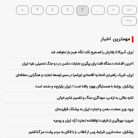
>
9
8
7
6
...
<
<<
>>
مهمترین اخبار
ایران: آمریکا تا رفتارش را تصحیح نکند تنگه هرمز باز نخواهد شد
آخرین اقدامات دستگاه قضا برای پیگیری جنایات دشمن در دو جنگ تحمیلی علیه ایران
ایران، شریک راهبردی اتحادیه اقتصادی اوراسیا در مسیر توسعه تجارت و همگرایی منطقه‌ای
پزشکیان: روابط با همسایگان بهبود یافته است / ایران یکپارچه و متحد است
کنایه بقائی به ترامپ: سوداگری جنگ و تقسیم غنایم خیالی
ورود وزیر صنعت، معدن و تجارت ایران به بیشکک قرقیزستان
ضرورت بهره‌گیری از ظرفیت توافقنامه تجارت آزاد ایران و روسیه
پزشکیان: سخت‌ترین شرایط پس از انقلاب را با اتکای به مردم پشت سر گذاشتیم