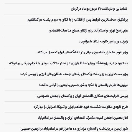
️ شناسایی و بازداشت ۲۱ مزدور موساد در کرمان
پزشکیان: سخت‌ترین شرایط پس از انقلاب را با اتکای به مردم پشت سر گذاشتیم
عزم راسخ تهران و اسلام‌آباد برای ارتقای سطح مناسبات اقتصادی
رایزنی وزیر امور خارجه ایتالیا با عراقچی
وزیر علوم: ۵۰ هزار دانشجوی عراقی در دانشگاه‌های ایران تحصیل می‌کنند
دستاورد جدید پژوهشگاه رویان؛ حفظ باروری دو دختر مبتلا به سرطان با انجام جراحی پیشرفته
وزیر صمت ایران و وزیر نفت پاکستان راه‌های توسعه همکاری‌های انرژی را بررسی کردند
میلیون‌ها نفر در پاکستان با شکوه و شور حسینی، اربعین را گرامی داشتند
بررسی ظرفیت‌های همکاری اقتصادی ایران و پاکستان با بخش خصوصی
طرح نابودی مقاومت شکست خورد؛ تفاهم ایران و آمریکا، اسرائیل را مهار کرد
آغاز دهمین اجلاس کمیته مشترک اقتصادی ایران و پاکستان در اسلام‌آباد
شور اربعین در پایتخت پاکستان؛ عزاداری ده ها هزار نفر در اسلام‌آباد در اربعین حسینی