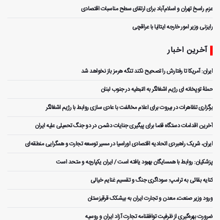
عزم راسخ تهران و اسلام‌آباد برای ارتقای سطح مناسبات اقتصادی
رایزنی وزیر امور خارجه ایتالیا با عراقچی
آخرین اخبار
ایران: آمریکا تا رفتارش را تصحیح نکند تنگه هرمز باز نخواهد شد
حملۀ توپخانه ای رژیم اشغالگر به النبطیه در جنوب لبنان
برگزاری تظاهرات در بیروت برای اعلام مخالفت با عادی سازی روابط با رژیم اشغالگر
آخرین اقدامات دستگاه قضا برای پیگیری جنایات دشمن در دو جنگ تحمیلی علیه ایران
ایران، شریک راهبردی اتحادیه اقتصادی اوراسیا در مسیر توسعه تجارت و همگرایی منطقه‌ای
پزشکیان: روابط با همسایگان بهبود یافته است / ایران یکپارچه و متحد است
کنایه بقائی به ترامپ: سوداگری جنگ و تقسیم غنایم خیالی
ورود وزیر صنعت، معدن و تجارت ایران به بیشکک قرقیزستان
ضرورت بهره‌گیری از ظرفیت توافقنامه تجارت آزاد ایران و روسیه