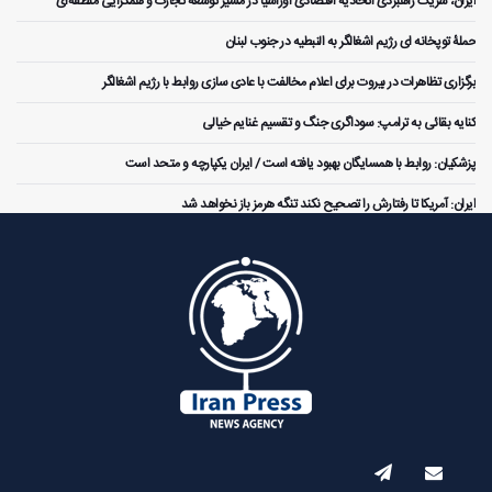
ایران، شریک راهبردی اتحادیه اقتصادی اوراسیا در مسیر توسعه تجارت و همگرایی منطقه‌ای
حملۀ توپخانه ای رژیم اشغالگر به النبطیه در جنوب لبنان
برگزاری تظاهرات در بیروت برای اعلام مخالفت با عادی سازی روابط با رژیم اشغالگر
کنایه بقائی به ترامپ: سوداگری جنگ و تقسیم غنایم خیالی
پزشکیان: روابط با همسایگان بهبود یافته است / ایران یکپارچه و متحد است
ایران: آمریکا تا رفتارش را تصحیح نکند تنگه هرمز باز نخواهد شد