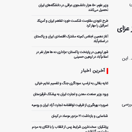
یی
وزیر علوم: ۵۰ هزار دانشجوی عراقی در دانشگاه‌های ایران
تحصیل می‌کنند
طرح نابودی مقاومت شکست خورد؛ تفاهم ایران و آمریکا،
اسرائیل را مهار کرد
م سه روز عزای
آغاز دهمین اجلاس کمیته مشترک اقتصادی ایران و پاکستان
در اسلام‌آباد
شور اربعین در پایتخت پاکستان؛ عزاداری ده ها هزار نفر در
اسلام‌آباد در اربعین حسینی
و مصدومیت 750 تن دیگر شد. این
آخرین اخبار
کنایه بقائی به ترامپ: سوداگری جنگ و تقسیم غنایم خیالی
ورود وزیر صنعت، معدن و تجارت ایران به بیشکک قرقیزستان
بررسی
ضرورت بهره‌گیری از ظرفیت توافقنامه تجارت آزاد ایران و روسیه
️ شناسایی و بازداشت ۲۱ مزدور موساد در کرمان
پزشکیان: سخت‌ترین شرایط پس از انقلاب را با اتکای به مردم
پشت سر گذاشتیم