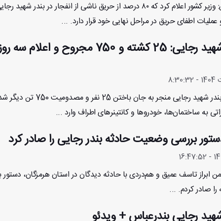
بندرعباس- ایران پرس: وزیر کشور اعلام کرد که ۸۰ درصد از حریق ناشی از انفجار در بندر شهید رجا
عملیات اطفای حریق در مراحل نهایی خود قرار دارد. ...
انفجار در بندر شهید رجایی: 25 کشته و 750 مجروح و اعلا
انفجار یک کانتینر در بندر شهید رجایی منجر به جان باختن 25 نفر 
 به ساختمان‌ها، خودروها و کانتینرهای اطراف وارد ...
تور بررسی وضعیت حادثه بندر رجایی را صادر کرد
 ابراز تاسف عمیق و هم‌دردی با حادثه دیدگان در استان هرمزگان، دستور 
ا صادر کردم. ...
 شهید رجایی بندرعباس + ویدئو