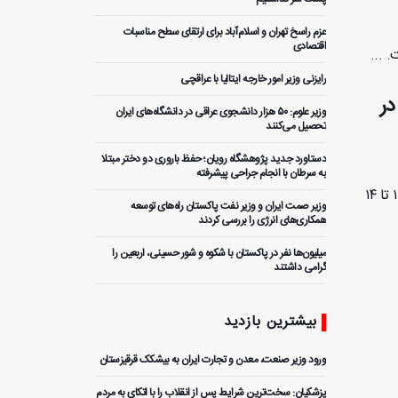
عزم راسخ تهران و اسلام‌آباد برای ارتقای سطح مناسبات
اقتصادی
 ...
رایزنی وزیر امور خارجه ایتالیا با عراقچی
در
وزیر علوم: ۵۰ هزار دانشجوی عراقی در دانشگاه‌های ایران
تحصیل می‌کنند
دستاورد جدید پژوهشگاه رویان؛ حفظ باروری دو دختر مبتلا
به سرطان با انجام جراحی پیشرفته
تهران- ایران پرس: کنگره و نمایشگاه بین‌المللی هوش مصنوعی با عنوان «کیش آی ویژن ۲۰۲۵» از ۱۱ تا ۱۴
وزیر صمت ایران و وزیر نفت پاکستان راه‌های توسعه
همکاری‌های انرژی را بررسی کردند
میلیون‌ها نفر در پاکستان با شکوه و شور حسینی، اربعین را
گرامی داشتند
بررسی ظرفیت‌های همکاری اقتصادی ایران و پاکستان با
بخش خصوصی
بیشترین بازدید
طرح نابودی مقاومت شکست خورد؛ تفاهم ایران و آمریکا،
ورود وزیر صنعت، معدن و تجارت ایران به بیشکک قرقیزستان
اسرائیل را مهار کرد
پزشکیان: سخت‌ترین شرایط پس از انقلاب را با اتکای به مردم
آغاز دهمین اجلاس کمیته مشترک اقتصادی ایران و پاکستان