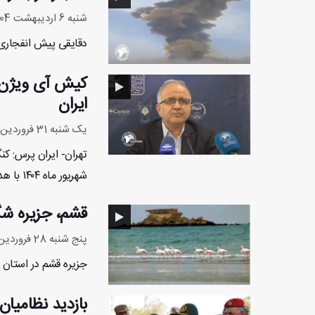
شنبه 6 اردیبهشت 1404 - 12:47:40
دقایقی پیش انفجاری
ایران
یک شنبه 31 فروردین 1404 - 13:47:42
شهریور ماه ۱۴۰۴ با هدف ترویج و فرهنگ‌سازی در زمینه هوش مصنوعی و ...
قشم، جزیره شگ
پنج شنبه 28 فروردین 1404 - 13:25:6
جزیره قشم در استان ه
بازدید نظامیان ۸ کشور جهان از جزیره بوموسی و تنگه ه