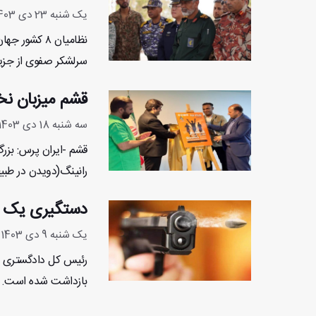
یک شنبه 23 دی 1403 - 13:49:16
نظامیان ۸ ک
سرلشکر صفوی از جزیره
قشم میزبان نخس
سه شنبه 18 دی 1403 - 9:1:50
قشم -ایران پرس: بزرگ
رانینگ(دویدن در طبیع
دستگیری یک مت
یک شنبه 9 دی 1403 - 13:53:9
رئیس کل دادگستری هر
بازداشت شده است. .