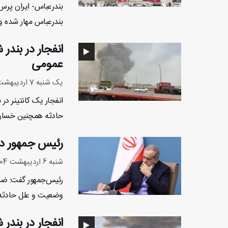
بندرعباس مهار شده و 
عمومی
یک شنبه 7 اردیبهشت 1404 - 8:30:32
حادثه همچنین خساراتی
رئیس جمهور دس
شنبه 6 اردیبهشت 1404 - 16:47:52
رئیس‌جمهور گفت: ضمن
وضعیت و علل حادثه ر
انفجار در بندر