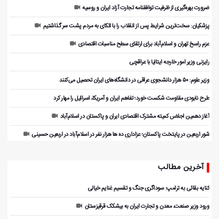
ضرورت بهره‌گیری از ظرفیت توافقنامه تجارت آزاد ایران و روسیه
پزشکیان: سخت‌ترین شرایط پس از انقلاب را با اتکای به مردم پشت سر گذاشتیم
عزم راسخ تهران و اسلام‌آباد برای ارتقای سطح مناسبات اقتصادی
رایزنی وزیر امور خارجه ایتالیا با عراقچی
وزیر علوم: ۵۰ هزار دانشجوی عراقی در دانشگاه‌های ایران تحصیل می‌کنند
طرح نابودی مقاومت شکست خورد؛ تفاهم ایران و آمریکا، اسرائیل را مهار کرد
آغاز دهمین اجلاس کمیته مشترک اقتصادی ایران و پاکستان در اسلام‌آباد
شور اربعین در پایتخت پاکستان؛ عزاداری ده ها هزار نفر در اسلام‌آباد در اربعین حسینی
آخرین مطالب
کنایه بقائی به ترامپ: سوداگری جنگ و تقسیم غنایم خیالی
ورود وزیر صنعت، معدن و تجارت ایران به بیشکک قرقیزستان