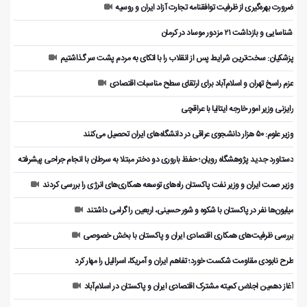
ضرورت بهره‌گیری از ظرفیت توافقنامه تجارت آزاد ایران و روسیه
️ شناسایی و بازداشت ۲۱ مزدور موساد در کرمان
پزشکیان: سخت‌ترین شرایط پس از انقلاب را با اتکای به مردم پشت سر گذاشتیم
عزم راسخ تهران و اسلام‌آباد برای ارتقای سطح مناسبات اقتصادی
رایزنی وزیر امور خارجه ایتالیا با عراقچی
وزیر علوم: ۵۰ هزار دانشجوی عراقی در دانشگاه‌های ایران تحصیل می‌کنند
دستاورد جدید پژوهشگاه رویان؛ حفظ باروری دو دختر مبتلا به سرطان با انجام جراحی پیشرفته
وزیر صمت ایران و وزیر نفت پاکستان راه‌های توسعه همکاری‌های انرژی را بررسی کردند
میلیون‌ها نفر در پاکستان با شکوه و شور حسینی، اربعین را گرامی داشتند
بررسی ظرفیت‌های همکاری اقتصادی ایران و پاکستان با بخش خصوصی
طرح نابودی مقاومت شکست خورد؛ تفاهم ایران و آمریکا، اسرائیل را مهار کرد
آغاز دهمین اجلاس کمیته مشترک اقتصادی ایران و پاکستان در اسلام‌آباد