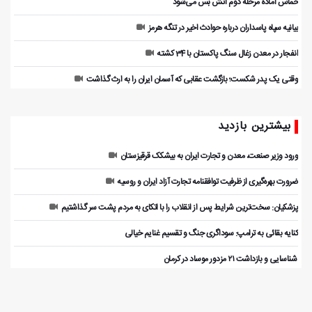
حماس آماده مرحله دوم آتش بس می‌شود
بیانیه سپاه پاسداران درباره حوادث اخیر در تنگه هرمز
انفجار در معدن زغال سنگ پاکستان با 34 کشته
وقتی یک پدر شکست؛ بازگشت عقابی که آسمان ایران را به ارث گذاشت
بیشترین بازدید
ورود وزیر صنعت، معدن و تجارت ایران به بیشکک قرقیزستان
ضرورت بهره‌گیری از ظرفیت توافقنامه تجارت آزاد ایران و روسیه
پزشکیان: سخت‌ترین شرایط پس از انقلاب را با اتکای به مردم پشت سر گذاشتیم
کنایه بقائی به ترامپ: سوداگری جنگ و تقسیم غنایم خیالی
️ شناسایی و بازداشت ۲۱ مزدور موساد در کرمان