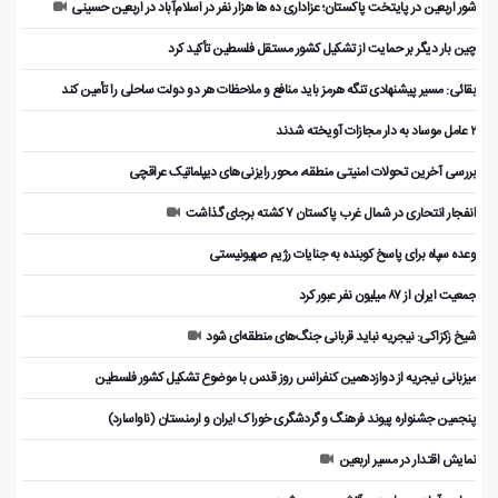
شور اربعین در پایتخت پاکستان؛ عزاداری ده ها هزار نفر در اسلام‌آباد در اربعین حسینی
چین بار دیگر بر حمایت از تشکیل کشور مستقل فلسطین تأکید کرد
بقائی: مسیر پیشنهادی تنگه هرمز باید منافع و ملاحظات هر دو دولت ساحلی را تأمین کند
۲ عامل موساد به دار مجازات آویخته شدند
بررسی آخرین تحولات امنیتی منطقه، محور رایزنی‌های دیپلماتیک عراقچی
انفجار انتحاری در شمال غرب پاکستان ۷ کشته برجای گذاشت
وعده سپاه برای پاسخ کوبنده به جنایات رژیم صهیونیستی
جمعیت ایران از ۸۷ میلیون نفر عبور کرد
شیخ زکزاکی: نیجریه نباید قربانی جنگ‌های منطقه‌ای شود
میزبانی نیجریه از دوازدهمین کنفرانس روز قدس با موضوع تشکیل کشور فلسطین
پنجمین جشنواره پیوند فرهنگ و گردشگر‌ی خوراک ایران و ارمنستان (ناواسارد)
نمایش اقتدار در مسیر اربعین