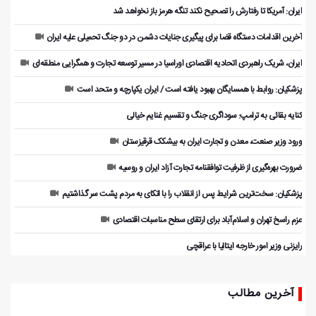
ایران: آمریکا تا رفتارش را تصحیح نکند تنگه هرمز باز نخواهد شد
آخرین اقدامات دستگاه قضا برای پیگیری جنایات دشمن در دو جنگ تحمیلی علیه ایران
ایران، شریک راهبردی اتحادیه اقتصادی اوراسیا در مسیر توسعه تجارت و همگرایی منطقه‌ای
پزشکیان: روابط با همسایگان بهبود یافته است / ایران یکپارچه و متحد است
کنایه بقائی به ترامپ: سوداگری جنگ و تقسیم غنایم خیالی
ورود وزیر صنعت، معدن و تجارت ایران به بیشکک قرقیزستان
ضرورت بهره‌گیری از ظرفیت توافقنامه تجارت آزاد ایران و روسیه
پزشکیان: سخت‌ترین شرایط پس از انقلاب را با اتکای به مردم پشت سر گذاشتیم
عزم راسخ تهران و اسلام‌آباد برای ارتقای سطح مناسبات اقتصادی
رایزنی وزیر امور خارجه ایتالیا با عراقچی
آخرین مطالب