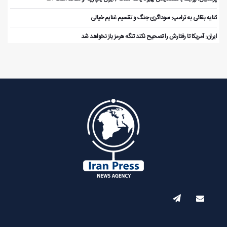
کنایه بقائی به ترامپ: سوداگری جنگ و تقسیم غنایم خیالی
ایران: آمریکا تا رفتارش را تصحیح نکند تنگه هرمز باز نخواهد شد