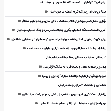
ایران: آمریکا تا رفتارش را تصحیح نکند تنگه هرمز باز نخواهد شد
حملۀ توپخانه ای رژیم اشغالگر به النبطیه در جنوب لبنان
برگزاری تظاهرات در بیروت برای اعلام مخالفت با عادی سازی روابط با رژیم اشغالگر
آخرین اقدامات دستگاه قضا برای پیگیری جنایات دشمن در دو جنگ تحمیلی علیه ایران
ایران، شریک راهبردی اتحادیه اقتصادی اوراسیا در مسیر توسعه تجارت و همگرایی منطقه‌ای
پزشکیان: روابط با همسایگان بهبود یافته است / ایران یکپارچه و متحد است
کنایه بقائی به ترامپ: سوداگری جنگ و تقسیم غنایم خیالی
ورود وزیر صنعت، معدن و تجارت ایران به بیشکک قرقیزستان
ضرورت بهره‌گیری از ظرفیت توافقنامه تجارت آزاد ایران و روسیه
️ شناسایی و بازداشت ۲۱ مزدور موساد در کرمان
پزشکیان: سخت‌ترین شرایط پس از انقلاب را با اتکای به مردم پشت سر گذاشتیم
عزم راسخ تهران و اسلام‌آباد برای ارتقای سطح مناسبات اقتصادی