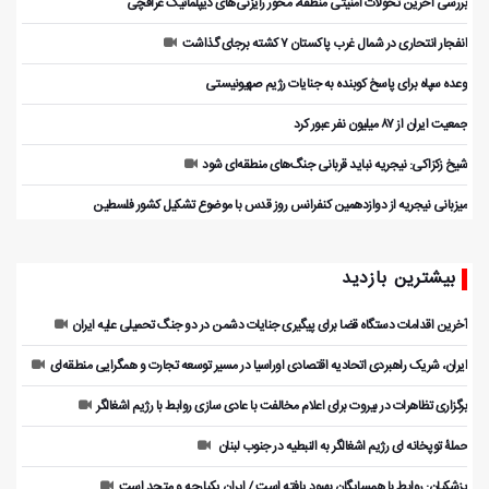
بررسی آخرین تحولات امنیتی منطقه، محور رایزنی‌های دیپلماتیک عراقچی
انفجار انتحاری در شمال غرب پاکستان ۷ کشته برجای گذاشت
وعده سپاه برای پاسخ کوبنده به جنایات رژیم صهیونیستی
جمعیت ایران از ۸۷ میلیون نفر عبور کرد
شیخ زکزاکی: نیجریه نباید قربانی جنگ‌های منطقه‌ای شود
میزبانی نیجریه از دوازدهمین کنفرانس روز قدس با موضوع تشکیل کشور فلسطین
بیشترین بازدید
آخرین اقدامات دستگاه قضا برای پیگیری جنایات دشمن در دو جنگ تحمیلی علیه ایران
ایران، شریک راهبردی اتحادیه اقتصادی اوراسیا در مسیر توسعه تجارت و همگرایی منطقه‌ای
برگزاری تظاهرات در بیروت برای اعلام مخالفت با عادی سازی روابط با رژیم اشغالگر
حملۀ توپخانه ای رژیم اشغالگر به النبطیه در جنوب لبنان
پزشکیان: روابط با همسایگان بهبود یافته است / ایران یکپارچه و متحد است