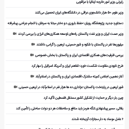
رایزنی وزیر امور خارجه ایتالیا با عراقچی
وزیر علوم: ۵۰ هزار دانشجوی عراقی در دانشگاه‌های ایران تحصیل می‌کنند
دستاورد جدید پژوهشگاه رویان؛ حفظ باروری دو دختر مبتلا به سرطان با انجام جراحی پیشرفته
وزیر صمت ایران و وزیر نفت پاکستان راه‌های توسعه همکاری‌های انرژی را بررسی کردند
میلیون‌ها نفر در پاکستان با شکوه و شور حسینی، اربعین را گرامی داشتند
بررسی ظرفیت‌های همکاری اقتصادی ایران و پاکستان با بخش خصوصی
طرح نابودی مقاومت شکست خورد؛ تفاهم ایران و آمریکا، اسرائیل را مهار کرد
آغاز دهمین اجلاس کمیته مشترک اقتصادی ایران و پاکستان در اسلام‌آباد
شور اربعین در پایتخت پاکستان؛ عزاداری ده ها هزار نفر در اسلام‌آباد در اربعین حسینی
چین بار دیگر بر حمایت از تشکیل کشور مستقل فلسطین تأکید کرد
بقائی: مسیر پیشنهادی تنگه هرمز باید منافع و ملاحظات هر دو دولت ساحلی را تأمین کند
۲ عامل موساد به دار مجازات آویخته شدند