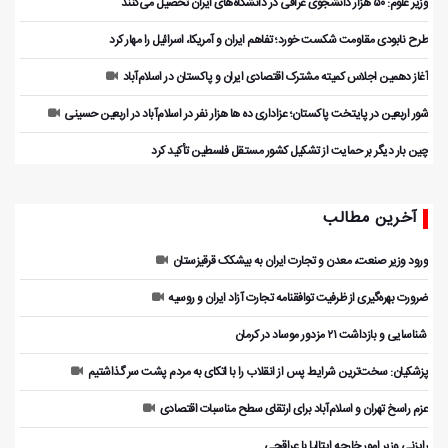
وزیر علوم: ۵۰ هزار دانشجوی عراقی در دانشگاه‌های ایران تحصیل می‌کنند
طرح نابودی مقاومت شکست خورد؛ تفاهم ایران و آمریکا، اسرائیل را مهار کرد
آغاز دهمین اجلاس کمیته مشترک اقتصادی ایران و پاکستان در اسلام‌آباد
شور اربعین در پایتخت پاکستان؛ عزاداری ده ها هزار نفر در اسلام‌آباد در اربعین حسینی
چین بار دیگر بر حمایت از تشکیل کشور مستقل فلسطین تأکید کرد
آخرین مطالب
ورود وزیر صنعت، معدن و تجارت ایران به بیشکک قرقیزستان
ضرورت بهره‌گیری از ظرفیت توافقنامه تجارت آزاد ایران و روسیه
️ شناسایی و بازداشت ۲۱ مزدور موساد در کرمان
پزشکیان: سخت‌ترین شرایط پس از انقلاب را با اتکای به مردم پشت سر گذاشتیم
عزم راسخ تهران و اسلام‌آباد برای ارتقای سطح مناسبات اقتصادی
رایزنی وزیر امور خارجه ایتالیا با عراقچی