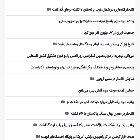
انفجار انتحاری در شمال غرب پاکستان ۷ کشته برجای گذاشت
وعده سپاه برای پاسخ کوبنده به جنایات رژیم صهیونیستی
جمعیت ایران از ۸۷ میلیون نفر عبور کرد
شیخ زکزاکی: نیجریه نباید قربانی جنگ‌های منطقه‌ای شود
میزبانی نیجریه از دوازدهمین کنفرانس روز قدس با موضوع تشکیل کشور فلسطین
پنجمین جشنواره پیوند فرهنگ و گردشگر‌ی خوراک ایران و ارمنستان (ناواسارد)
نمایش اقتدار در مسیر اربعین
حماس آماده مرحله دوم آتش بس می‌شود
بیانیه سپاه پاسداران درباره حوادث اخیر در تنگه هرمز
انفجار در معدن زغال سنگ پاکستان با 34 کشته
وقتی یک پدر شکست؛ بازگشت عقابی که آسمان ایران را به ارث گذاشت
هدف قرار گرفتن مراکز راهبردی ارتش آمریکا در پایگاه احمدالجابر کویت