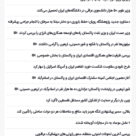
وزیر علوم: ۵۰ هزار دانشجوی عراقی در دانشگاه‌های ایران تحصیل می‌کنند
دستاورد جدید پژوهشگاه رویان؛ حفظ باروری دو دختر مبتلا به سرطان با انجام جراحی پیشرفته
وزیر صمت ایران و وزیر نفت پاکستان راه‌های توسعه همکاری‌های انرژی را بررسی کردند
میلیون‌ها نفر در پاکستان با شکوه و شور حسینی، اربعین را گرامی داشتند
بررسی ظرفیت‌های همکاری اقتصادی ایران و پاکستان با بخش خصوصی
طرح نابودی مقاومت شکست خورد؛ تفاهم ایران و آمریکا، اسرائیل را مهار کرد
آغاز دهمین اجلاس کمیته مشترک اقتصادی ایران و پاکستان در اسلام‌آباد
شور اربعین در پایتخت پاکستان؛ عزاداری ده ها هزار نفر در اسلام‌آباد در اربعین حسینی
چین بار دیگر بر حمایت از تشکیل کشور مستقل فلسطین تأکید کرد
بقائی: مسیر پیشنهادی تنگه هرمز باید منافع و ملاحظات هر دو دولت ساحلی را تأمین کند
۲ عامل موساد به دار مجازات آویخته شدند
بررسی آخرین تحولات امنیتی منطقه، محور رایزنی‌های دیپلماتیک عراقچی