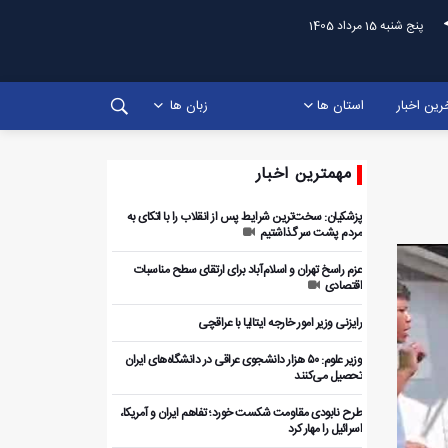
پنج شنبه 15 مرداد 1405
رین اخبار
استان ها
زبان ها
مهمترین اخبار
پزشکیان: سخت‌ترین شرایط پس از انقلاب را با اتکای به
مردم پشت سر گذاشتیم
عزم راسخ تهران و اسلام‌آباد برای ارتقای سطح مناسبات
اقتصادی
رایزنی وزیر امور خارجه ایتالیا با عراقچی
وزیر علوم: ۵۰ هزار دانشجوی عراقی در دانشگاه‌های ایران
تحصیل می‌کنند
طرح نابودی مقاومت شکست خورد؛ تفاهم ایران و آمریکا،
اسرائیل را مهار کرد