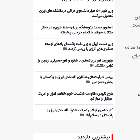
وزیر علوم: ۵۰ هزار دانشجوی عراقی در دانشگاه‌های ایران
تحصیل می‌کنند
ین
 است.
دستاورد جدید پژوهشگاه رویان؛ حفظ باروری دو دختر
مبتلا به سرطان با انجام جراحی پیشرفته
وزیر صمت ایران و وزیر نفت پاکستان راه‌های توسعه
با هدف
همکاری‌های انرژی را بررسی کردند
رای
میلیون‌ها نفر در پاکستان با شکوه و شور حسینی، اربعین را
گرامی داشتند
بررسی ظرفیت‌های همکاری اقتصادی ایران و پاکستان با
بخش خصوصی
ه
طرح نابودی مقاومت شکست خورد؛ تفاهم ایران و آمریکا،
اسرائیل را مهار کرد
آغاز دهمین اجلاس کمیته مشترک اقتصادی ایران و
پاکستان در اسلام‌آباد
شور اربعین در پایتخت پاکستان؛ عزاداری ده ها هزار نفر در
اسلام‌آباد در اربعین حسینی
بیشترین بازدید