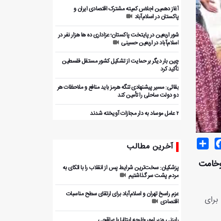
آغاز دهمین اجلاس کمیته مشترک اقتصادی ایران و
پاکستان در اسلام‌آباد
شور اربعین در پایتخت پاکستان؛ عزاداری ده ها هزار نفر در
اسلام‌آباد در اربعین حسینی
چین بار دیگر بر حمایت از تشکیل کشور مستقل فلسطین
تأکید کرد
بقائی: مسیر پیشنهادی تنگه هرمز باید منافع و ملاحظات هر
دو دولت ساحلی را تأمین کند
۲ عامل موساد به دار مجازات آویخته شدند
Share
Facebo
T
آخرین مطالب
 وخامت
پزشکیان: سخت‌ترین شرایط پس از انقلاب را با اتکای به
مردم پشت سر گذاشتیم
عزم راسخ تهران و اسلام‌آباد برای ارتقای سطح مناسبات
برای
اقتصادی
رایزنی وزیر امور خارجه ایتالیا با عراقچی