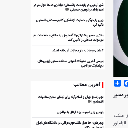
شور اربعین در پایتخت پاکستان؛ عزاداری ده ها هزار نفر در
اسلام‌آباد در اربعین حسینی
چین بار دیگر بر حمایت از تشکیل کشور مستقل فلسطین
تأکید کرد
بقائی: مسیر پیشنهادی تنگه هرمز باید منافع و ملاحظات هر
دو دولت ساحلی را تأمین کند
۲ عامل موساد به دار مجازات آویخته شدند
بررسی آخرین تحولات امنیتی منطقه، محور رایزنی‌های
دیپلماتیک عراقچی
Share
Facebo
T
آخرین مطالب
یر مسیر
عزم راسخ تهران و اسلام‌آباد برای ارتقای سطح مناسبات
اقتصادی
رایزنی وزیر امور خارجه ایتالیا با عراقچی
دق ملک»
زام‌آور
وزیر علوم: ۵۰ هزار دانشجوی عراقی در دانشگاه‌های ایران
تحصیل می‌کنند