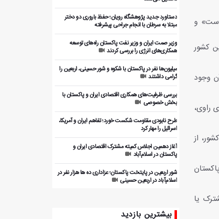
دستاورد جدید پژوهشگاه رویان؛ حفظ باروری دو دختر
است» و
مبتلا به سرطان با انجام جراحی پیشرفته
وزیر صمت ایران و وزیر نفت پاکستان راه‌های توسعه
ن کشور
همکاری‌های انرژی را بررسی کردند
میلیون‌ها نفر در پاکستان با شکوه و شور حسینی، اربعین را
آن وجود
گرامی داشتند
بررسی ظرفیت‌های همکاری اقتصادی ایران و پاکستان با
بخش خصوصی
های راوی،
طرح نابودی مقاومت شکست خورد؛ تفاهم ایران و آمریکا،
اسرائیل را مهار کرد
ور، از
آغاز دهمین اجلاس کمیته مشترک اقتصادی ایران و
پاکستان در اسلام‌آباد
پاکستان
شور اربعین در پایتخت پاکستان؛ عزاداری ده ها هزار نفر در
اسلام‌آباد در اربعین حسینی
شترک یا
چین بار دیگر بر حمایت از تشکیل کشور مستقل فلسطین
تأکید کرد
بیشترین بازدید