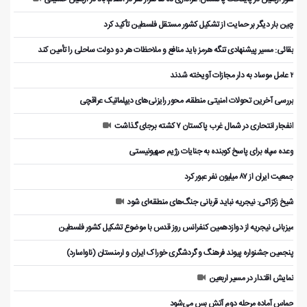
چین بار دیگر بر حمایت از تشکیل کشور مستقل فلسطین تأکید کرد
بقائی: مسیر پیشنهادی تنگه هرمز باید منافع و ملاحظات هر دو دولت ساحلی را تأمین کند
۲ عامل موساد به دار مجازات آویخته شدند
بررسی آخرین تحولات امنیتی منطقه، محور رایزنی‌های دیپلماتیک عراقچی
انفجار انتحاری در شمال غرب پاکستان ۷ کشته برجای گذاشت
وعده سپاه برای پاسخ کوبنده به جنایات رژیم صهیونیستی
جمعیت ایران از ۸۷ میلیون نفر عبور کرد
شیخ زکزاکی: نیجریه نباید قربانی جنگ‌های منطقه‌ای شود
میزبانی نیجریه از دوازدهمین کنفرانس روز قدس با موضوع تشکیل کشور فلسطین
پنجمین جشنواره پیوند فرهنگ و گردشگر‌ی خوراک ایران و ارمنستان (ناواسارد)
نمایش اقتدار در مسیر اربعین
حماس آماده مرحله دوم آتش بس می‌شود