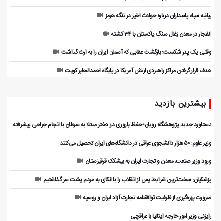
بیانیه سپاه پاسداران درباره حوادث اخیر در تنگه هرمز
انفجار در معدن زغال سنگ پاکستان با 34 کشته
وقتی یک پدر شکست؛ بازگشت عقابی که آسمان ایران را به ارث گذاشت
هدف قرار گرفتن مراکز راهبردی ارتش آمریکا در پایگاه احمدالجابر کویت
بیشترین بازدید
دستاورد جدید پژوهشگاه رویان؛ حفظ باروری دو دختر مبتلا به سرطان با انجام جراحی پیشرفته
وزیر علوم: ۵۰ هزار دانشجوی عراقی در دانشگاه‌های ایران تحصیل می‌کنند
ورود وزیر صنعت، معدن و تجارت ایران به بیشکک قرقیزستان
پزشکیان: سخت‌ترین شرایط پس از انقلاب را با اتکای به مردم پشت سر گذاشتیم
ضرورت بهره‌گیری از ظرفیت توافقنامه تجارت آزاد ایران و روسیه
رایزنی وزیر امور خارجه ایتالیا با عراقچی