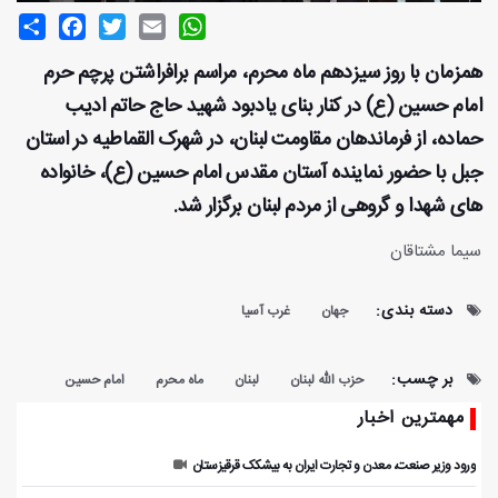
Share
Facebook
Twitter
Email
WhatsApp
همزمان با روز سیزدهم ماه محرم، مراسم برافراشتن پرچم حرم
امام حسین (ع) در کنار بنای یادبود شهید حاج حاتم ادیب
حماده، از فرماندهان مقاومت لبنان، در شهرک القماطیه در استان
جبل با حضور نماینده آستان مقدس امام حسین (ع)، خانواده
های شهدا و گروهی از مردم لبنان برگزار شد.
سیما مشتاقان
دسته بندی:
جهان
غرب آسیا
بر چسب:
حزب الله لبنان
لبنان
ماه محرم
امام حسین
مهمترین اخبار
ورود وزیر صنعت، معدن و تجارت ایران به بیشکک قرقیزستان