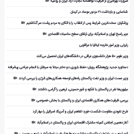
ضرورت بهره‌گیری از ظرفیت توافقنامه تجارت آزاد ایران و روسیه
️ شناسایی و بازداشت ۲۱ مزدور موساد در کرمان
پزشکیان: سخت‌ترین شرایط پس از انقلاب را با اتکای به مردم پشت سر گذاشتیم
عزم راسخ تهران و اسلام‌آباد برای ارتقای سطح مناسبات اقتصادی
رایزنی وزیر امور خارجه ایتالیا با عراقچی
وزیر علوم: ۵۰ هزار دانشجوی عراقی در دانشگاه‌های ایران تحصیل می‌کنند
دستاورد جدید پژوهشگاه رویان؛ حفظ باروری دو دختر مبتلا به سرطان با انجام جراحی پیشرفته
وزیر صمت ایران و وزیر نفت پاکستان راه‌های توسعه همکاری‌های انرژی را بررسی کردند
میلیون‌ها نفر در پاکستان با شکوه و شور حسینی، اربعین را گرامی داشتند
بررسی ظرفیت‌های همکاری اقتصادی ایران و پاکستان با بخش خصوصی
طرح نابودی مقاومت شکست خورد؛ تفاهم ایران و آمریکا، اسرائیل را مهار کرد
آغاز دهمین اجلاس کمیته مشترک اقتصادی ایران و پاکستان در اسلام‌آباد
شور اربعین در پایتخت پاکستان؛ عزاداری ده ها هزار نفر در اسلام‌آباد در اربعین حسینی