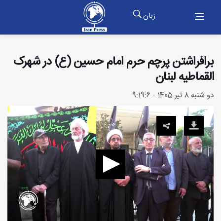
زبان
برافراشتن پرچم حرم امام حسین (ع) در شهرک
القماطیه لبنان
دو شنبه 8 تیر 1405 - 9:19:6