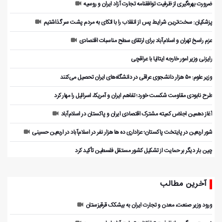
ضرورت بهره‌گیری از ظرفیت توافقنامه تجارت آزاد ایران و روسیه
پزشکیان: سخت‌ترین شرایط پس از انقلاب را با اتکای به مردم پشت سر گذاشتیم
عزم راسخ تهران و اسلام‌آباد برای ارتقای سطح مناسبات اقتصادی
رایزنی وزیر امور خارجه ایتالیا با عراقچی
وزیر علوم: ۵۰ هزار دانشجوی عراقی در دانشگاه‌های ایران تحصیل می‌کنند
طرح نابودی مقاومت شکست خورد؛ تفاهم ایران و آمریکا، اسرائیل را مهار کرد
آغاز دهمین اجلاس کمیته مشترک اقتصادی ایران و پاکستان در اسلام‌آباد
شور اربعین در پایتخت پاکستان؛ عزاداری ده ها هزار نفر در اسلام‌آباد در اربعین حسینی
چین بار دیگر بر حمایت از تشکیل کشور مستقل فلسطین تأکید کرد
آخرین مطالب
ورود وزیر صنعت، معدن و تجارت ایران به بیشکک قرقیزستان