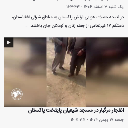
یک شنبه 3 اسفند 1404 - 11:3:43
در نتیجه حملات هوایی ارتش پاکستان به مناطق شرقی افغانستان،
دستکم 17 غیرنظامی از جمله زنان و کودکان جان باختند. ...
انفجار مرگبار در مسجد شیعیان پایتخت پاکستان
جمعه 17 بهمن 1404 - 14:5:35