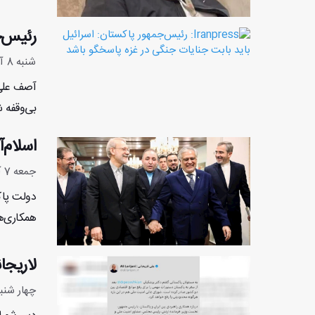
رئیس‌ج
شنبه 8 آذر 1404 - 18:49:41
آصف علی 
بی‌وقفه ش
اسلام‌
جمعه 7 آذر 1404 - 11:55:47
دولت پاک
همکاری‌ه
لاریجا
چهار شنبه 5 آذر 1404 - :31