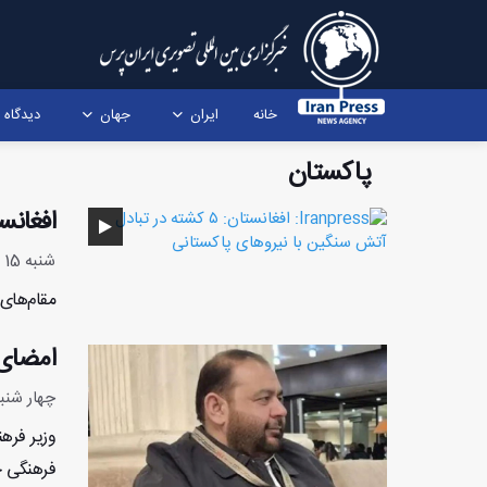
خانه
ایران
جهان
دیدگاه
پاکستان
افغانستان: ۵ کشته در تبادل آتش
شنبه 15 آذر 1404 - 18:24:16
مقام‌های
امضای 
چهار شنبه 12 آذر 1404 - :7
وزیر فره
فرهنگی خب