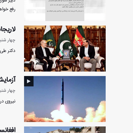
دبیر شور
رفع خواهد
لاریجا
چهار شنبه 5 آذر 1404 - :56
دکتر علی 
آزمای
چهار شنبه 5 آذر 1404 - 55
نیروی در
افغانستان: ۱۰ نفر در حمله نی