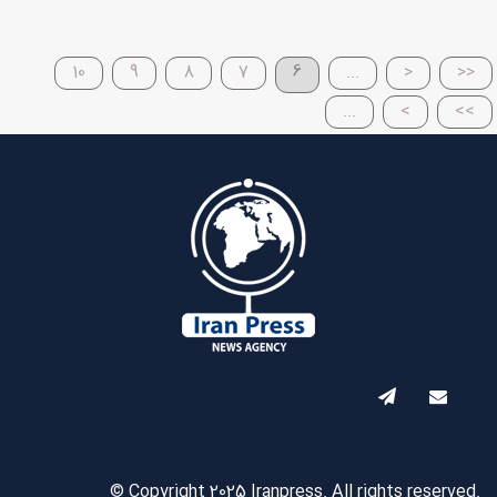
10
9
8
7
6
...
<
<<
...
>
>>
© Copyright 2025 Iranpress. All rights reserved.