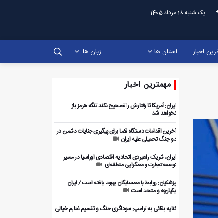
یک شنبه 18 مرداد 1405
رین اخبار
استان ها
زبان ها
مهمترین اخبار
ایران: آمریکا تا رفتارش را تصحیح نکند تنگه هرمز باز
نخواهد شد
آخرین اقدامات دستگاه قضا برای پیگیری جنایات دشمن در
دو جنگ تحمیلی علیه ایران
ایران، شریک راهبردی اتحادیه اقتصادی اوراسیا در مسیر
توسعه تجارت و همگرایی منطقه‌ای
پزشکیان: روابط با همسایگان بهبود یافته است / ایران
یکپارچه و متحد است
کنایه بقائی به ترامپ: سوداگری جنگ و تقسیم غنایم خیالی