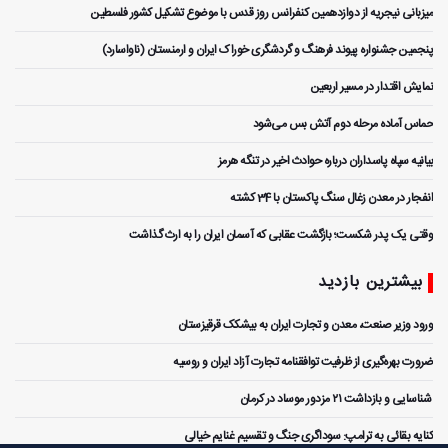
میزبانی نیجریه از دوازدهمین کنفرانس روز قدس با موضوع تشکیل کشور فلسطین
پنجمین جشنواره پیوند فرهنگ و گردشگر‌ی خوراک ایران و ارمنستان (ناواسارد)
نمایش اقتدار در مسیر اربعین
حماس آماده مرحله دوم آتش بس می‌شود
بیانیه سپاه پاسداران درباره حوادث اخیر در تنگه هرمز
انفجار در معدن زغال سنگ پاکستان با 34 کشته
وقتی یک پدر شکست؛ بازگشت عقابی که آسمان ایران را به ارث گذاشت
بیشترین بازدید
ورود وزیر صنعت، معدن و تجارت ایران به بیشکک قرقیزستان
ضرورت بهره‌گیری از ظرفیت توافقنامه تجارت آزاد ایران و روسیه
️ شناسایی و بازداشت ۲۱ مزدور موساد در کرمان
کنایه بقائی به ترامپ: سوداگری جنگ و تقسیم غنایم خیالی