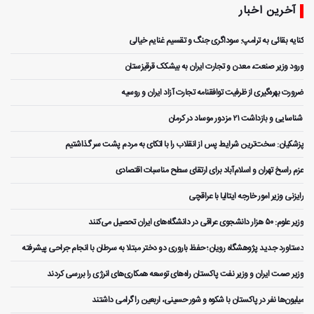
آخرین اخبار
کنایه بقائی به ترامپ: سوداگری جنگ و تقسیم غنایم خیالی
ورود وزیر صنعت، معدن و تجارت ایران به بیشکک قرقیزستان
ضرورت بهره‌گیری از ظرفیت توافقنامه تجارت آزاد ایران و روسیه
️ شناسایی و بازداشت ۲۱ مزدور موساد در کرمان
پزشکیان: سخت‌ترین شرایط پس از انقلاب را با اتکای به مردم پشت سر گذاشتیم
عزم راسخ تهران و اسلام‌آباد برای ارتقای سطح مناسبات اقتصادی
رایزنی وزیر امور خارجه ایتالیا با عراقچی
وزیر علوم: ۵۰ هزار دانشجوی عراقی در دانشگاه‌های ایران تحصیل می‌کنند
دستاورد جدید پژوهشگاه رویان؛ حفظ باروری دو دختر مبتلا به سرطان با انجام جراحی پیشرفته
وزیر صمت ایران و وزیر نفت پاکستان راه‌های توسعه همکاری‌های انرژی را بررسی کردند
میلیون‌ها نفر در پاکستان با شکوه و شور حسینی، اربعین را گرامی داشتند