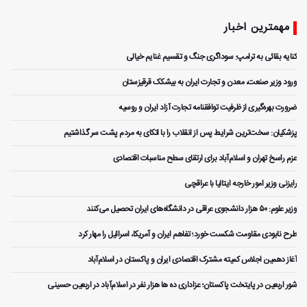
مهمترین اخبار
کنایه بقائی به ترامپ: سوداگری جنگ و تقسیم غنایم خیالی
ورود وزیر صنعت، معدن و تجارت ایران به بیشکک قرقیزستان
ضرورت بهره‌گیری از ظرفیت توافقنامه تجارت آزاد ایران و روسیه
پزشکیان: سخت‌ترین شرایط پس از انقلاب را با اتکای به مردم پشت سر گذاشتیم
عزم راسخ تهران و اسلام‌آباد برای ارتقای سطح مناسبات اقتصادی
رایزنی وزیر امور خارجه ایتالیا با عراقچی
وزیر علوم: ۵۰ هزار دانشجوی عراقی در دانشگاه‌های ایران تحصیل می‌کنند
طرح نابودی مقاومت شکست خورد؛ تفاهم ایران و آمریکا، اسرائیل را مهار کرد
آغاز دهمین اجلاس کمیته مشترک اقتصادی ایران و پاکستان در اسلام‌آباد
شور اربعین در پایتخت پاکستان؛ عزاداری ده ها هزار نفر در اسلام‌آباد در اربعین حسینی