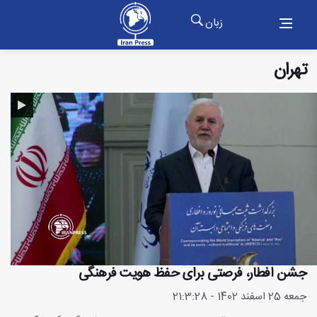
زبان
تهران
جشن افطار، فرصتی برای حفظ هویت فرهنگی
جمعه 25 اسفند 1402 - 21:3:28