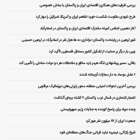
بررسی ظرفیت‌های همکاری اقتصادی ایران و پاکستان با بخش خصوصی
طرح نابودی مقاومت شکست خورد؛ تفاهم ایران و آمریکا، اسرائیل را مهار کرد
آغاز دهمین اجلاس کمیته مشترک اقتصادی ایران و پاکستان در اسلام‌آباد
شور اربعین در پایتخت پاکستان؛ عزاداری ده ها هزار نفر در اسلام‌آباد در اربعین حسینی
چین بار دیگر بر حمایت از تشکیل کشور مستقل فلسطین تأکید کرد
بقائی: مسیر پیشنهادی تنگه هرمز باید منافع و ملاحظات هر دو دولت ساحلی را تأمین کند
۲ عامل موساد به دار مجازات آویخته شدند
بررسی آخرین تحولات امنیتی منطقه، محور رایزنی‌های دیپلماتیک عراقچی
انفجار انتحاری در شمال غرب پاکستان ۷ کشته برجای گذاشت
وعده سپاه برای پاسخ کوبنده به جنایات رژیم صهیونیستی
جمعیت ایران از ۸۷ میلیون نفر عبور کرد
شیخ زکزاکی: نیجریه نباید قربانی جنگ‌های منطقه‌ای شود