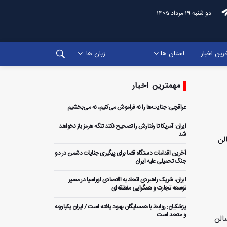
دو شنبه 19 مرداد 1405
رین اخبار
استان ها
زبان ها
مهمترین اخبار
عراقچی: جنایت‌ها را نه فراموش می‌کنیم، نه می‌بخشیم
ایران: آمریکا تا رفتارش را تصحیح نکند تنگه هرمز باز نخواهد
شد
لن
آخرین اقدامات دستگاه قضا برای پیگیری جنایات دشمن در دو
جنگ تحمیلی علیه ایران
ایران، شریک راهبردی اتحادیه اقتصادی اوراسیا در مسیر
توسعه تجارت و همگرایی منطقه‌ای
پزشکیان: روابط با همسایگان بهبود یافته است / ایران یکپارچه
و متحد است
الن