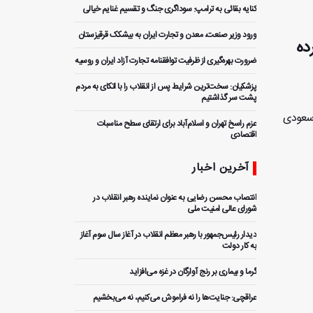
کنایه بقائی به ترامپ: سوداگری جنگ و تقسیم غنایم خیالی
ورود وزیر صنعت، معدن و تجارت ایران به بیشکک قرقیزستان
ده
ضرورت بهره‌گیری از ظرفیت توافقنامه تجارت آزاد ایران و روسیه
پزشکیان: سخت‌ترین شرایط پس از انقلاب را با اتکای به مردم
پشت سر گذاشتیم
 سعودی
عزم راسخ تهران و اسلام‌آباد برای ارتقای سطح مناسبات
اقتصادی
آخرین اخبار
انتصاب محسن رضایی به عنوان نماینده رهبر انقلاب در
شورای عالی امنیت ملی
دیدار رئیس‌جمهور با رهبر معظم انقلاب در آغاز سال سوم آغاز
به کار دولت
گرما و بیماری بر رنج آوارگان در غزه می‌افزاید
عراقچی: جنایت‌ها را نه فراموش می‌کنیم، نه می‌بخشیم