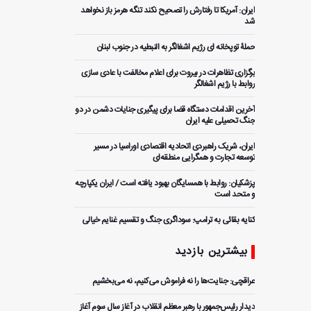
ایران: آمریکا تا رفتارش را تصحیح نکند تنگه هرمز باز نخواهد
شد
حملۀ توپخانه ای رژیم اشغالگر به النبطیه در جنوب لبنان
برگزاری تظاهرات در بیروت برای اعلام مخالفت با عادی سازی
روابط با رژیم اشغالگر
آخرین اقدامات دستگاه قضا برای پیگیری جنایات دشمن در دو
جنگ تحمیلی علیه ایران
ایران، شریک راهبردی اتحادیه اقتصادی اوراسیا در مسیر
توسعه تجارت و همگرایی منطقه‌ای
پزشکیان: روابط با همسایگان بهبود یافته است / ایران یکپارچه
و متحد است
کنایه بقائی به ترامپ: سوداگری جنگ و تقسیم غنایم خیالی
ورود وزیر صنعت، معدن و تجارت ایران به بیشکک قرقیزستان
بیشترین بازدید
ضرورت بهره‌گیری از ظرفیت توافقنامه تجارت آزاد ایران و روسیه
عراقچی: جنایت‌ها را نه فراموش می‌کنیم، نه می‌بخشیم
️ شناسایی و بازداشت ۲۱ مزدور موساد در کرمان
دیدار رئیس‌جمهور با رهبر معظم انقلاب در آغاز سال سوم آغاز