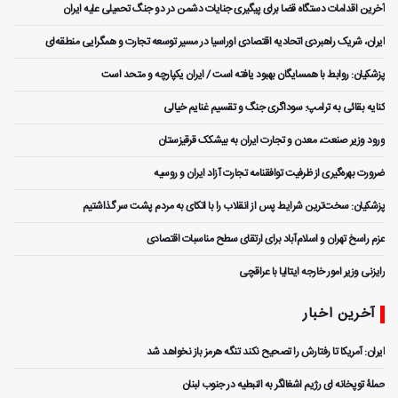
آخرین اقدامات دستگاه قضا برای پیگیری جنایات دشمن در دو جنگ تحمیلی علیه ایران
ایران، شریک راهبردی اتحادیه اقتصادی اوراسیا در مسیر توسعه تجارت و همگرایی منطقه‌ای
پزشکیان: روابط با همسایگان بهبود یافته است / ایران یکپارچه و متحد است
کنایه بقائی به ترامپ: سوداگری جنگ و تقسیم غنایم خیالی
ورود وزیر صنعت، معدن و تجارت ایران به بیشکک قرقیزستان
ضرورت بهره‌گیری از ظرفیت توافقنامه تجارت آزاد ایران و روسیه
پزشکیان: سخت‌ترین شرایط پس از انقلاب را با اتکای به مردم پشت سر گذاشتیم
عزم راسخ تهران و اسلام‌آباد برای ارتقای سطح مناسبات اقتصادی
رایزنی وزیر امور خارجه ایتالیا با عراقچی
آخرین اخبار
ایران: آمریکا تا رفتارش را تصحیح نکند تنگه هرمز باز نخواهد شد
حملۀ توپخانه ای رژیم اشغالگر به النبطیه در جنوب لبنان