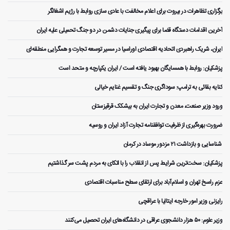
برگزاری تظاهرات در بیروت برای اعلام مخالفت با عادی سازی روابط با رژیم اشغالگر
آخرین اقدامات دستگاه قضا برای پیگیری جنایات دشمن در دو جنگ تحمیلی علیه ایران
ایران، شریک راهبردی اتحادیه اقتصادی اوراسیا در مسیر توسعه تجارت و همگرایی منطقه‌ای
پزشکیان: روابط با همسایگان بهبود یافته است / ایران یکپارچه و متحد است
کنایه بقائی به ترامپ: سوداگری جنگ و تقسیم غنایم خیالی
ورود وزیر صنعت، معدن و تجارت ایران به بیشکک قرقیزستان
ضرورت بهره‌گیری از ظرفیت توافقنامه تجارت آزاد ایران و روسیه
️ شناسایی و بازداشت ۲۱ مزدور موساد در کرمان
پزشکیان: سخت‌ترین شرایط پس از انقلاب را با اتکای به مردم پشت سر گذاشتیم
عزم راسخ تهران و اسلام‌آباد برای ارتقای سطح مناسبات اقتصادی
رایزنی وزیر امور خارجه ایتالیا با عراقچی
وزیر علوم: ۵۰ هزار دانشجوی عراقی در دانشگاه‌های ایران تحصیل می‌کنند