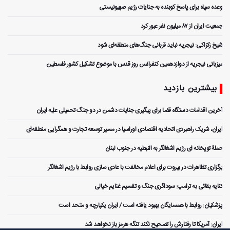
وعده سپاه برای پاسخ کوبنده به جنایات رژیم صهیونیستی
جمعیت ایران از ۸۷ میلیون نفر عبور کرد
شیخ زکزاکی: نیجریه نباید قربانی جنگ‌های منطقه‌ای شود
میزبانی نیجریه از دوازدهمین کنفرانس روز قدس با موضوع تشکیل کشور فلسطین
بیشترین بازدید
آخرین اقدامات دستگاه قضا برای پیگیری جنایات دشمن در دو جنگ تحمیلی علیه ایران
ایران، شریک راهبردی اتحادیه اقتصادی اوراسیا در مسیر توسعه تجارت و همگرایی منطقه‌ای
حملۀ توپخانه ای رژیم اشغالگر به النبطیه در جنوب لبنان
برگزاری تظاهرات در بیروت برای اعلام مخالفت با عادی سازی روابط با رژیم اشغالگر
کنایه بقائی به ترامپ: سوداگری جنگ و تقسیم غنایم خیالی
پزشکیان: روابط با همسایگان بهبود یافته است / ایران یکپارچه و متحد است
ایران: آمریکا تا رفتارش را تصحیح نکند تنگه هرمز باز نخواهد شد