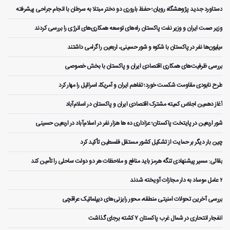
دستاورد جدید پژوهشگاه رویان؛ حفظ باروری دو دختر مبتلا به سرطان با انجام جراحی پیشرفته
وزیر صمت ایران و وزیر نفت پاکستان راه‌های توسعه همکاری‌های انرژی را بررسی کردند
میلیون‌ها نفر در پاکستان با شکوه و شور حسینی، اربعین را گرامی داشتند
بررسی ظرفیت‌های همکاری اقتصادی ایران و پاکستان با بخش خصوصی
طرح نابودی مقاومت شکست خورد؛ تفاهم ایران و آمریکا، اسرائیل را مهار کرد
آغاز دهمین اجلاس کمیته مشترک اقتصادی ایران و پاکستان در اسلام‌آباد
شور اربعین در پایتخت پاکستان؛ عزاداری ده ها هزار نفر در اسلام‌آباد در اربعین حسینی
چین بار دیگر بر حمایت از تشکیل کشور مستقل فلسطین تأکید کرد
بقائی: مسیر پیشنهادی تنگه هرمز باید منافع و ملاحظات هر دو دولت ساحلی را تأمین کند
۲ عامل موساد به دار مجازات آویخته شدند
بررسی آخرین تحولات امنیتی منطقه، محور رایزنی‌های دیپلماتیک عراقچی
انفجار انتحاری در شمال غرب پاکستان ۷ کشته برجای گذاشت