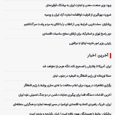
ورود وزیر صنعت، معدن و تجارت ایران به بیشکک قرقیزستان
ضرورت بهره‌گیری از ظرفیت توافقنامه تجارت آزاد ایران و روسیه
پزشکیان: سخت‌ترین شرایط پس از انقلاب را با اتکای به مردم پشت سر گذاشتیم
عزم راسخ تهران و اسلام‌آباد برای ارتقای سطح مناسبات اقتصادی
رایزنی وزیر امور خارجه ایتالیا با عراقچی
آخرین اخبار
ایران: آمریکا تا رفتارش را تصحیح نکند تنگه هرمز باز نخواهد شد
حملۀ توپخانه ای رژیم اشغالگر به النبطیه در جنوب لبنان
برگزاری تظاهرات در بیروت برای اعلام مخالفت با عادی سازی روابط با رژیم اشغالگر
آخرین اقدامات دستگاه قضا برای پیگیری جنایات دشمن در دو جنگ تحمیلی علیه ایران
ایران، شریک راهبردی اتحادیه اقتصادی اوراسیا در مسیر توسعه تجارت و همگرایی منطقه‌ای
پزشکیان: روابط با همسایگان بهبود یافته است / ایران یکپارچه و متحد است