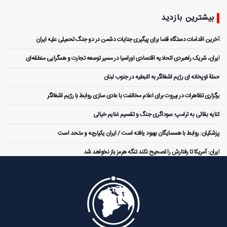
بیشترین بازدید
آخرین اقدامات دستگاه قضا برای پیگیری جنایات دشمن در دو جنگ تحمیلی علیه ایران
ایران، شریک راهبردی اتحادیه اقتصادی اوراسیا در مسیر توسعه تجارت و همگرایی منطقه‌ای
حملۀ توپخانه ای رژیم اشغالگر به النبطیه در جنوب لبنان
برگزاری تظاهرات در بیروت برای اعلام مخالفت با عادی سازی روابط با رژیم اشغالگر
کنایه بقائی به ترامپ: سوداگری جنگ و تقسیم غنایم خیالی
پزشکیان: روابط با همسایگان بهبود یافته است / ایران یکپارچه و متحد است
ایران: آمریکا تا رفتارش را تصحیح نکند تنگه هرمز باز نخواهد شد