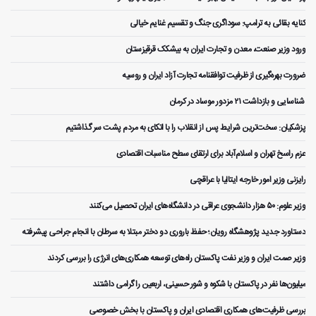
کنایه بقائی به ترامپ: سوداگری جنگ و تقسیم غنایم خیالی
ورود وزیر صنعت، معدن و تجارت ایران به بیشکک قرقیزستان
ضرورت بهره‌گیری از ظرفیت توافقنامه تجارت آزاد ایران و روسیه
️ شناسایی و بازداشت ۲۱ مزدور موساد در کرمان
پزشکیان: سخت‌ترین شرایط پس از انقلاب را با اتکای به مردم پشت سر گذاشتیم
عزم راسخ تهران و اسلام‌آباد برای ارتقای سطح مناسبات اقتصادی
رایزنی وزیر امور خارجه ایتالیا با عراقچی
وزیر علوم: ۵۰ هزار دانشجوی عراقی در دانشگاه‌های ایران تحصیل می‌کنند
دستاورد جدید پژوهشگاه رویان؛ حفظ باروری دو دختر مبتلا به سرطان با انجام جراحی پیشرفته
وزیر صمت ایران و وزیر نفت پاکستان راه‌های توسعه همکاری‌های انرژی را بررسی کردند
میلیون‌ها نفر در پاکستان با شکوه و شور حسینی، اربعین را گرامی داشتند
بررسی ظرفیت‌های همکاری اقتصادی ایران و پاکستان با بخش خصوصی