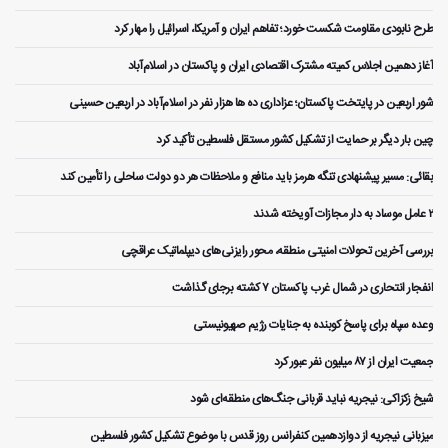
طرح نابودی مقاومت شکست خورد؛ تفاهم ایران و آمریکا، اسرائیل را مهار کرد
آغاز دهمین اجلاس کمیته مشترک اقتصادی ایران و پاکستان در اسلام‌آباد
شور اربعین در پایتخت پاکستان؛ عزاداری ده ها هزار نفر در اسلام‌آباد در اربعین حسینی
چین بار دیگر بر حمایت از تشکیل کشور مستقل فلسطین تأکید کرد
بقائی: مسیر پیشنهادی تنگه هرمز باید منافع و ملاحظات هر دو دولت ساحلی را تأمین کند
۲ عامل موساد به دار مجازات آویخته شدند
بررسی آخرین تحولات امنیتی منطقه، محور رایزنی‌های دیپلماتیک عراقچی
انفجار انتحاری در شمال غرب پاکستان ۷ کشته برجای گذاشت
وعده سپاه برای پاسخ کوبنده به جنایات رژیم صهیونیستی
جمعیت ایران از ۸۷ میلیون نفر عبور کرد
شیخ زکزاکی: نیجریه نباید قربانی جنگ‌های منطقه‌ای شود
میزبانی نیجریه از دوازدهمین کنفرانس روز قدس با موضوع تشکیل کشور فلسطین