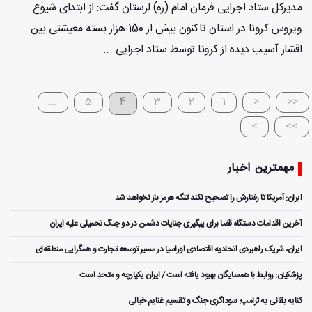
مدیرکل ستاد اجرایی فرمان امام (ره) لرستان گفت: از ابتدای شیوع
ویروس کرونا در استان تاکنون بیش از 150 هزار بسته معیشتی بین
اقشار آسیب دیده از کرونا توسط ستاد اجرایی ...
...
5
4
3
2
1
<
<<
>
>>
مهمترین اخبار
ایران: آمریکا تا رفتارش را تصحیح نکند تنگه هرمز باز نخواهد شد
آخرین اقدامات دستگاه قضا برای پیگیری جنایات دشمن در دو جنگ تحمیلی علیه ایران
ایران، شریک راهبردی اتحادیه اقتصادی اوراسیا در مسیر توسعه تجارت و همگرایی منطقه‌ای
پزشکیان: روابط با همسایگان بهبود یافته است / ایران یکپارچه و متحد است
کنایه بقائی به ترامپ: سوداگری جنگ و تقسیم غنایم خیالی