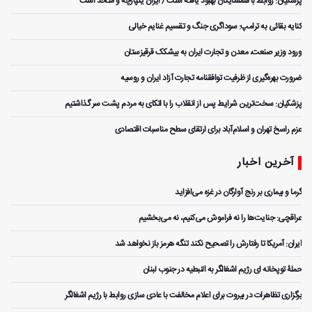
پزشکیان: روابط با همسایگان بهبود یافته است / ایران یکپارچه و متحد است
کنایه بقائی به ترامپ: سوداگری جنگ و تقسیم غنایم خیالی
ورود وزیر صنعت، معدن و تجارت ایران به بیشکک قرقیزستان
ضرورت بهره‌گیری از ظرفیت توافقنامه تجارت آزاد ایران و روسیه
پزشکیان: سخت‌ترین شرایط پس از انقلاب را با اتکای به مردم پشت سر گذاشتیم
عزم راسخ تهران و اسلام‌آباد برای ارتقای سطح مناسبات اقتصادی
آخرین اخبار
گرما و بیماری بر رنج آوارگان در غزه می‌افزاید
عراقچی: جنایت‌ها را نه فراموش می‌کنیم، نه می‌بخشیم
ایران: آمریکا تا رفتارش را تصحیح نکند تنگه هرمز باز نخواهد شد
حملۀ توپخانه ای رژیم اشغالگر به النبطیه در جنوب لبنان
برگزاری تظاهرات در بیروت برای اعلام مخالفت با عادی سازی روابط با رژیم اشغالگر