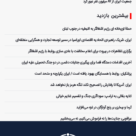
جمعیت ایران از ۸۷ میلیون نفر عبور کرد
بیشترین بازدید
حملۀ توپخانه ای رژیم اشغالگر به النبطیه در جنوب لبنان
ایران، شریک راهبردی اتحادیه اقتصادی اوراسیا در مسیر توسعه تجارت و همگرایی منطقه‌ای
برگزاری تظاهرات در بیروت برای اعلام مخالفت با عادی سازی روابط با رژیم اشغالگر
آخرین اقدامات دستگاه قضا برای پیگیری جنایات دشمن در دو جنگ تحمیلی علیه ایران
پزشکیان: روابط با همسایگان بهبود یافته است / ایران یکپارچه و متحد است
ایران: آمریکا تا رفتارش را تصحیح نکند تنگه هرمز باز نخواهد شد
کنایه بقائی به ترامپ: سوداگری جنگ و تقسیم غنایم خیالی
گرما و بیماری بر رنج آوارگان در غزه می‌افزاید
عراقچی: جنایت‌ها را نه فراموش می‌کنیم، نه می‌بخشیم