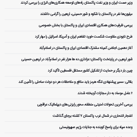
وزیر صمت ایران و وزیر نفت پاکستان راه‌های توسعه همکاری‌های انرژی را بررسی کردند
میلیون‌ها نفر در پاکستان با شکوه و شور حسینی، اربعین را گرامی داشتند
بررسی ظرفیت‌های همکاری اقتصادی ایران و پاکستان با بخش خصوصی
طرح نابودی مقاومت شکست خورد؛ تفاهم ایران و آمریکا، اسرائیل را مهار کرد
آغاز دهمین اجلاس کمیته مشترک اقتصادی ایران و پاکستان در اسلام‌آباد
شور اربعین در پایتخت پاکستان؛ عزاداری ده ها هزار نفر در اسلام‌آباد در اربعین حسینی
چین بار دیگر بر حمایت از تشکیل کشور مستقل فلسطین تأکید کرد
بقائی: مسیر پیشنهادی تنگه هرمز باید منافع و ملاحظات هر دو دولت ساحلی را تأمین کند
۲ عامل موساد به دار مجازات آویخته شدند
بررسی آخرین تحولات امنیتی منطقه، محور رایزنی‌های دیپلماتیک عراقچی
انفجار انتحاری در شمال غرب پاکستان ۷ کشته برجای گذاشت
وعده سپاه برای پاسخ کوبنده به جنایات رژیم صهیونیستی