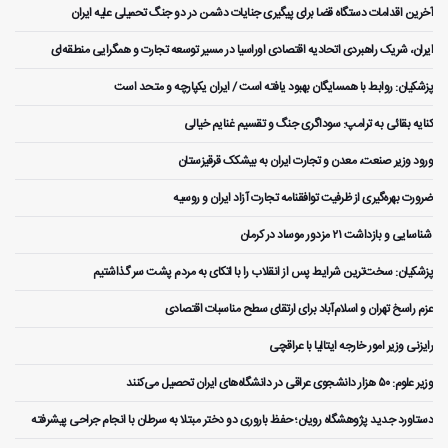
آخرین اقدامات دستگاه قضا برای پیگیری جنایات دشمن در دو جنگ تحمیلی علیه ایران
ایران، شریک راهبردی اتحادیه اقتصادی اوراسیا در مسیر توسعه تجارت و همگرایی منطقه‌ای
پزشکیان: روابط با همسایگان بهبود یافته است / ایران یکپارچه و متحد است
کنایه بقائی به ترامپ: سوداگری جنگ و تقسیم غنایم خیالی
ورود وزیر صنعت، معدن و تجارت ایران به بیشکک قرقیزستان
ضرورت بهره‌گیری از ظرفیت توافقنامه تجارت آزاد ایران و روسیه
️ شناسایی و بازداشت ۲۱ مزدور موساد در کرمان
پزشکیان: سخت‌ترین شرایط پس از انقلاب را با اتکای به مردم پشت سر گذاشتیم
عزم راسخ تهران و اسلام‌آباد برای ارتقای سطح مناسبات اقتصادی
رایزنی وزیر امور خارجه ایتالیا با عراقچی
وزیر علوم: ۵۰ هزار دانشجوی عراقی در دانشگاه‌های ایران تحصیل می‌کنند
دستاورد جدید پژوهشگاه رویان؛ حفظ باروری دو دختر مبتلا به سرطان با انجام جراحی پیشرفته