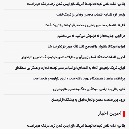
بقائی: ادامه نقض‌ تعهدات توسط آمریکا، مانع ایمن شدن تردد در تنگه هرمز است
رئیس قوه قضائیه انتصاب محسن رضایی را تبریک گفت
قالیباف انتصاب محسن رضایی و محمدباقر ذوالقدر را تبریک گفت
عراقچی: جنایت‌ها را نه فراموش می‌کنیم، نه می‌بخشیم
ایران: آمریکا تا رفتارش را تصحیح نکند تنگه هرمز باز نخواهد شد
آخرین اقدامات دستگاه قضا برای پیگیری جنایات دشمن در دو جنگ تحمیلی علیه ایران
ایران، شریک راهبردی اتحادیه اقتصادی اوراسیا در مسیر توسعه تجارت و همگرایی منطقه‌ای
پزشکیان: روابط با همسایگان بهبود یافته است / ایران یکپارچه و متحد است
کنایه بقائی به ترامپ: سوداگری جنگ و تقسیم غنایم خیالی
ورود وزیر صنعت، معدن و تجارت ایران به بیشکک قرقیزستان
آخرین اخبار
بقائی: ادامه نقض‌ تعهدات توسط آمریکا، مانع ایمن شدن تردد در تنگه هرمز است