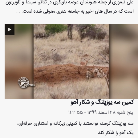
علی تیموری از جمله هنرمندان عرصه بازیگری در تئاتر، سینما و تلویزیون
است که در سال های اخیر به جامعه هنری معرفی شده است. ...
کمین سه یوزپلنگ و شکار آهو
پنج شنبه 28 اسفند 1399 - 11:3:55
سه یوزپلنگ گرسنه توانستند با کمینی زیرکانه و استتاری حرفه‌ای،
یک آهو را شکار کند. ...