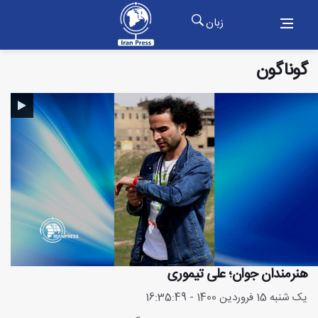
زبان
گوناگون
هنرمندان جوان؛ علی تیموری
یک شنبه 15 فروردین 1400 - 16:35:49