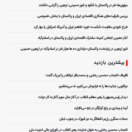
میلیون‌ها نفر در پاکستان با شکوه و شور حسینی، اربعین را گرامی داشتند
بررسی ظرفیت‌های همکاری اقتصادی ایران و پاکستان با بخش خصوصی
طرح نابودی مقاومت شکست خورد؛ تفاهم ایران و آمریکا، اسرائیل را مهار کرد
آغاز دهمین اجلاس کمیته مشترک اقتصادی ایران و پاکستان در اسلام‌آباد
شور اربعین در پایتخت پاکستان؛ عزاداری ده ها هزار نفر در اسلام‌آباد در اربعین حسینی
بیشترین بازدید
قالیباف انتصاب محسن رضایی و محمدباقر ذوالقدر را تبریک گفت
عراقچی: جنایت‌ها را نه فراموش می‌کنیم، نه می‌بخشیم
دیدار رئیس‌جمهور با رهبر معظم انقلاب در آغاز سال سوم آغاز به کار دولت
گرما و بیماری بر رنج آوارگان در غزه می‌افزاید
حملات سنگین رژیم اشغالگر به دو شهرک در جنوب لبنان
انتصاب محسن رضایی به عنوان نماینده رهبر انقلاب در شورای عالی امنیت ملی