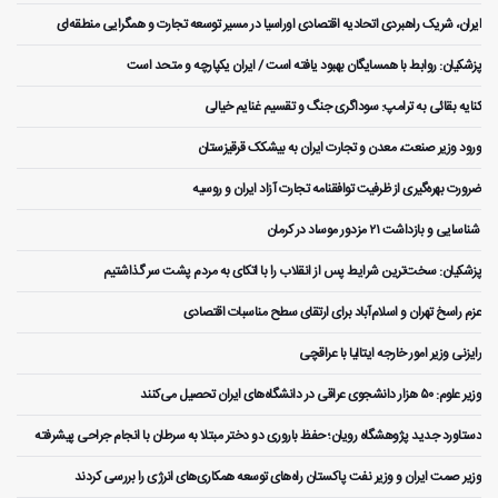
ایران، شریک راهبردی اتحادیه اقتصادی اوراسیا در مسیر توسعه تجارت و همگرایی منطقه‌ای
پزشکیان: روابط با همسایگان بهبود یافته است / ایران یکپارچه و متحد است
کنایه بقائی به ترامپ: سوداگری جنگ و تقسیم غنایم خیالی
ورود وزیر صنعت، معدن و تجارت ایران به بیشکک قرقیزستان
ضرورت بهره‌گیری از ظرفیت توافقنامه تجارت آزاد ایران و روسیه
️ شناسایی و بازداشت ۲۱ مزدور موساد در کرمان
پزشکیان: سخت‌ترین شرایط پس از انقلاب را با اتکای به مردم پشت سر گذاشتیم
عزم راسخ تهران و اسلام‌آباد برای ارتقای سطح مناسبات اقتصادی
رایزنی وزیر امور خارجه ایتالیا با عراقچی
وزیر علوم: ۵۰ هزار دانشجوی عراقی در دانشگاه‌های ایران تحصیل می‌کنند
دستاورد جدید پژوهشگاه رویان؛ حفظ باروری دو دختر مبتلا به سرطان با انجام جراحی پیشرفته
وزیر صمت ایران و وزیر نفت پاکستان راه‌های توسعه همکاری‌های انرژی را بررسی کردند