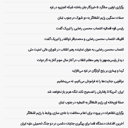
برگزاری اولین سالگرد ۵ خبرنگار جان باخته شبکه الجزیره در غزه
حملات سنگین رژیم اشغالگر به دو شهرک در جنوب لبنان
رئیس قوه قضائیه انتصاب محسن رضایی را تبریک گفت
قالیباف انتصاب محسن رضایی و محمدباقر ذوالقدر را تبریک گفت
انتصاب محسن رضایی به عنوان نماینده رهبر انقلاب در شورای عالی امنیت ملی
دیدار رئیس‌جمهور با رهبر معظم انقلاب در آغاز سال سوم آغاز به کار دولت
گرما و بیماری بر رنج آوارگان در غزه می‌افزاید
عراقچی: جنایت‌ها را نه فراموش می‌کنیم، نه می‌بخشیم
ایران: آمریکا تا رفتارش را تصحیح نکند تنگه هرمز باز نخواهد شد
حملۀ توپخانه ای رژیم اشغالگر به النبطیه در جنوب لبنان
برگزاری تظاهرات در بیروت برای اعلام مخالفت با عادی سازی روابط با رژیم اشغالگر
آخرین اقدامات دستگاه قضا برای پیگیری جنایات دشمن در دو جنگ تحمیلی علیه ایران