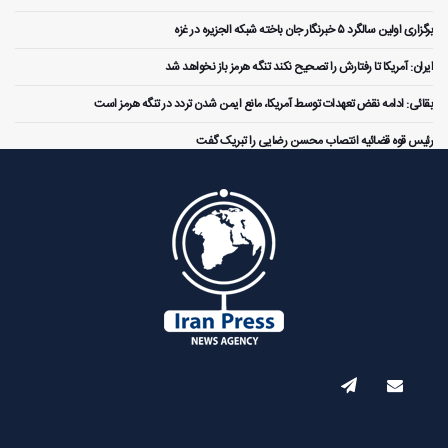
برگزاری اولین سالگرد ۵ خبرنگار جان باخته شبکه الجزیره در غزه
ایران: آمریکا تا رفتارش را تصحیح نکند تنگه هرمز باز نخواهد شد
بقائی: ادامه نقض‌ تعهدات توسط آمریکا، مانع ایمن شدن تردد در تنگه هرمز است
رئیس قوه قضائیه انتصاب محسن رضایی را تبریک گفت