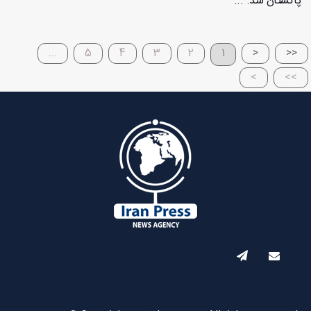
پاکستان شد. ...
...
5
4
3
2
1
<
<<
>
>>