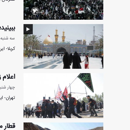
ببینید
سه شنبه 23 خرداد 1402 - :55:19
کربلا- ای
اعلام ز
چهار شنبه 20 اردیبهشت 1402 - 39
تهران- ایر
قطار م