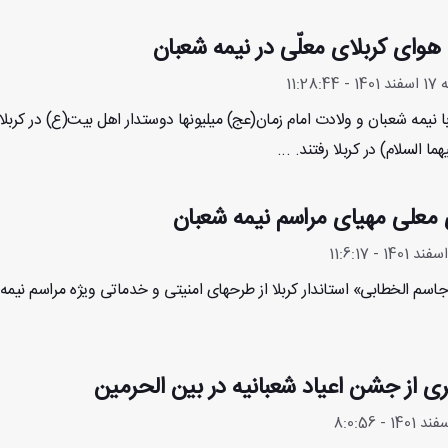
هوای کربلای معلّی در نیمه شعبان
11:28:
ا نیمه شعبان و ولادت امام زمان(عج) میلیونها دوستدار اهل بیت(ع) در کرب
ما السلام) در کربلا رفتند. ...
 معلی مهیای مراسم نیمه شعبان
سم الخطابی» استاندار کربلا از طرحهای امنیتی و خدماتی ویژه مراسم نیمه ش
ی از جشن اعیاد شعبانیه در بین الحرمین