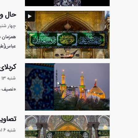
حال و 
چهار شنبه 17 اسفند 1401 - 44
همزمان ب
عباس(علیه
کربلای
شنبه 13 اسفند 1401 - 11:6:17
«نصیف جا
تصاویر
شنبه 6 اسفند 1401 - 8:0:56