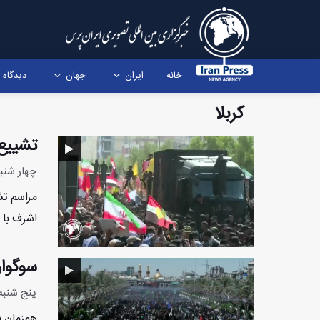
خانه
ایران
جهان
دیدگاه
کربلا
تشییع 
چهار شنبه 17 تیر 1405 - :27
مراسم تش
اشرف با ح
سوگوار
پنج شنبه 23 مرداد 1404 - 9:36
همزمان ب