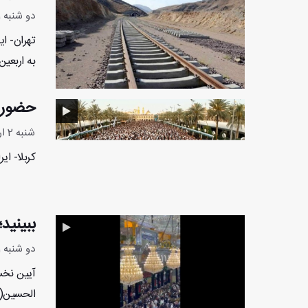
دو شنبه 11 اردیبهشت 1402 - 10:6:53
تهران- ای
به اربعین
حضور م
شنبه 2 اردیبهشت 1402 - 12:6:7
کربلا- ای
ببینید
دو شنبه 21 فروردین 1402 - 11:41:0
الحسین(ع)