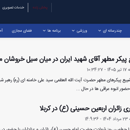
پخش زنده
خدمات تصویری
چندرسانه ای
ورزشی
برنامه ها
فضای مجازی
آخ
پیکر مطهر آقای شهید ایران در میان سیل خروشان
10:34
ییع پیکرهای مطهر حضرت آیت الله العظمی سید علی خامنه ای (ره) رهبر شهی
ضور انبوه عراقی ها در حال ...
ی زائران اربعین حسینی (ع) در کربلا
14:
ا چهلمین روز شهادت حضرت امام حسین (ع)، زائران و عزاداران با حضور در بی