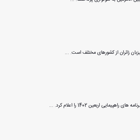
یزبان زائران از کشورهای مختلف است. ...
یی اربعین 1402 را اعلام کرد. ...