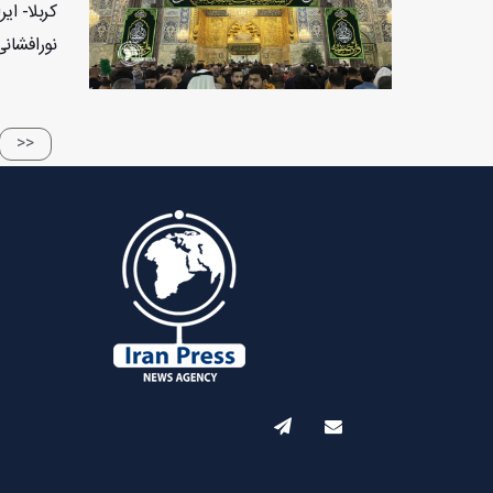
کربلا- ا
نورافشان
<<