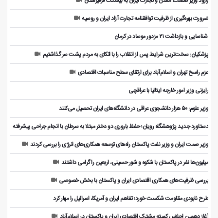
ورود وزیر صنعت، معدن و تجارت ایران به بیشکک قرقیزستان
ضرورت بهره‌گیری از ظرفیت توافقنامه تجارت آزاد ایران و روسیه
️ شناسایی و بازداشت ۲۱ مزدور موساد در کرمان
پزشکیان: سخت‌ترین شرایط پس از انقلاب را با اتکای به مردم پشت سر گذاشتیم
عزم راسخ تهران و اسلام‌آباد برای ارتقای سطح مناسبات اقتصادی
رایزنی وزیر امور خارجه ایتالیا با عراقچی
وزیر علوم: ۵۰ هزار دانشجوی عراقی در دانشگاه‌های ایران تحصیل می‌کنند
دستاورد جدید پژوهشگاه رویان؛ حفظ باروری دو دختر مبتلا به سرطان با انجام جراحی پیشرفته
وزیر صمت ایران و وزیر نفت پاکستان راه‌های توسعه همکاری‌های انرژی را بررسی کردند
میلیون‌ها نفر در پاکستان با شکوه و شور حسینی، اربعین را گرامی داشتند
بررسی ظرفیت‌های همکاری اقتصادی ایران و پاکستان با بخش خصوصی
طرح نابودی مقاومت شکست خورد؛ تفاهم ایران و آمریکا، اسرائیل را مهار کرد
آغاز دهمین اجلاس کمیته مشترک اقتصادی ایران و پاکستان در اسلام‌آباد