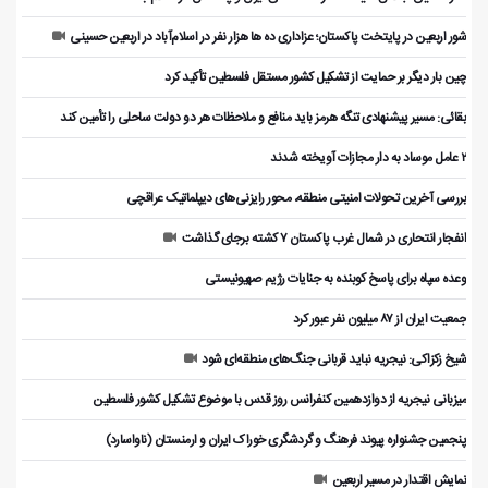
شور اربعین در پایتخت پاکستان؛ عزاداری ده ها هزار نفر در اسلام‌آباد در اربعین حسینی
چین بار دیگر بر حمایت از تشکیل کشور مستقل فلسطین تأکید کرد
بقائی: مسیر پیشنهادی تنگه هرمز باید منافع و ملاحظات هر دو دولت ساحلی را تأمین کند
۲ عامل موساد به دار مجازات آویخته شدند
بررسی آخرین تحولات امنیتی منطقه، محور رایزنی‌های دیپلماتیک عراقچی
انفجار انتحاری در شمال غرب پاکستان ۷ کشته برجای گذاشت
وعده سپاه برای پاسخ کوبنده به جنایات رژیم صهیونیستی
جمعیت ایران از ۸۷ میلیون نفر عبور کرد
شیخ زکزاکی: نیجریه نباید قربانی جنگ‌های منطقه‌ای شود
میزبانی نیجریه از دوازدهمین کنفرانس روز قدس با موضوع تشکیل کشور فلسطین
پنجمین جشنواره پیوند فرهنگ و گردشگر‌ی خوراک ایران و ارمنستان (ناواسارد)
نمایش اقتدار در مسیر اربعین