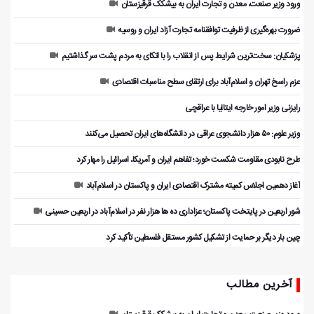
ورود وزیر صنعت، معدن و تجارت ایران به بیشکک قرقیزستان
ضرورت بهره‌گیری از ظرفیت توافقنامه تجارت آزاد ایران و روسیه
پزشکیان: سخت‌ترین شرایط پس از انقلاب را با اتکای به مردم پشت سر گذاشتیم
عزم راسخ تهران و اسلام‌آباد برای ارتقای سطح مناسبات اقتصادی
رایزنی وزیر امور خارجه ایتالیا با عراقچی
وزیر علوم: ۵۰ هزار دانشجوی عراقی در دانشگاه‌های ایران تحصیل می‌کنند
طرح نابودی مقاومت شکست خورد؛ تفاهم ایران و آمریکا، اسرائیل را مهار کرد
آغاز دهمین اجلاس کمیته مشترک اقتصادی ایران و پاکستان در اسلام‌آباد
شور اربعین در پایتخت پاکستان؛ عزاداری ده ها هزار نفر در اسلام‌آباد در اربعین حسینی
چین بار دیگر بر حمایت از تشکیل کشور مستقل فلسطین تأکید کرد
آخرین مطالب