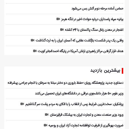
حماس آماده مرحله دوم آتش بس می‌شود
بیانیه سپاه پاسداران درباره حوادث اخیر در تنگه هرمز
انفجار در معدن زغال سنگ پاکستان با 34 کشته
وقتی یک پدر شکست؛ بازگشت عقابی که آسمان ایران را به ارث گذاشت
هدف قرار گرفتن مراکز راهبردی ارتش آمریکا در پایگاه احمدالجابر کویت
بیشترین بازدید
دستاورد جدید پژوهشگاه رویان؛ حفظ باروری دو دختر مبتلا به سرطان با انجام جراحی پیشرفته
وزیر علوم: ۵۰ هزار دانشجوی عراقی در دانشگاه‌های ایران تحصیل می‌کنند
پزشکیان: سخت‌ترین شرایط پس از انقلاب را با اتکای به مردم پشت سر گذاشتیم
ورود وزیر صنعت، معدن و تجارت ایران به بیشکک قرقیزستان
ضرورت بهره‌گیری از ظرفیت توافقنامه تجارت آزاد ایران و روسیه