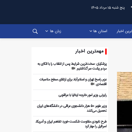
پنج شنبه 15 مرداد 1405
رین اخبار
استان ها
زبان ها
مهمترین اخبار
پزشکیان: سخت‌ترین شرایط پس از انقلاب را با اتکای به
مردم پشت سر گذاشتیم
عزم راسخ تهران و اسلام‌آباد برای ارتقای سطح مناسبات
اقتصادی
رایزنی وزیر امور خارجه ایتالیا با عراقچی
وزیر علوم: ۵۰ هزار دانشجوی عراقی در دانشگاه‌های ایران
تحصیل می‌کنند
طرح نابودی مقاومت شکست خورد؛ تفاهم ایران و آمریکا،
اسرائیل را مهار کرد