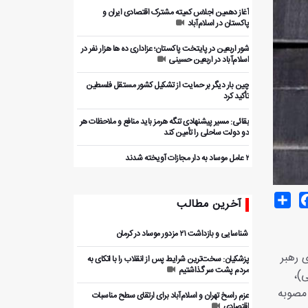
آغاز دهمین اجلاس کمیته مشترک اقتصادی ایران و
پاکستان در اسلام‌آباد
شور اربعین در پایتخت پاکستان؛ عزاداری ده ها هزار نفر در
اسلام‌آباد در اربعین حسینی
چین بار دیگر بر حمایت از تشکیل کشور مستقل فلسطین
تأکید کرد
بقائی: مسیر پیشنهادی تنگه هرمز باید منافع و ملاحظات هر
دو دولت ساحلی را تأمین کند
۲ عامل موساد به دار مجازات آویخته شدند
Share
Facebo
T
آخرین مطالب
️ شناسایی و بازداشت ۲۱ مزدور موساد در کرمان
ی رهبر
پزشکیان: سخت‌ترین شرایط پس از انقلاب را با اتکای به
مردم پشت سر گذاشتیم
ی)،
 مصوبه
عزم راسخ تهران و اسلام‌آباد برای ارتقای سطح مناسبات
اقتصادی