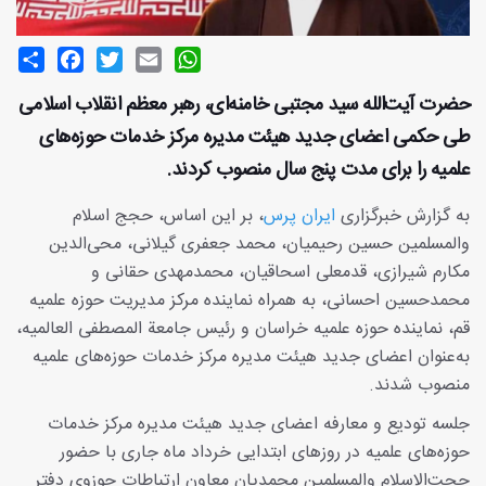
Share
Facebook
Twitter
Email
WhatsApp
حضرت آیت‌الله سید مجتبی خامنه‌ای، رهبر معظم انقلاب اسلامی
طی حکمی اعضای جدید هیئت مدیره‌ مرکز خدمات حوزه‌های
علمیه را برای مدت پنج سال منصوب کردند.
به گزارش خبرگزاری
ایران پرس
، بر این اساس، حجج اسلام
والمسلمین حسین رحیمیان، محمد جعفری گیلانی، محی‌الدین
مکارم شیرازی، قدمعلی اسحاقیان، محمدمهدی حقانی و
محمدحسین احسانی، به همراه نماینده مرکز مدیریت حوزه علمیه
قم، نماینده حوزه علمیه خراسان و رئیس جامعة المصطفی العالمیه،
به‌عنوان اعضای جدید هیئت مدیره مرکز خدمات حوزه‌های علمیه
منصوب شدند.
جلسه تودیع و معارفه اعضای جدید هیئت مدیره مرکز خدمات
حوزه‌های علمیه در روزهای ابتدایی خرداد ماه جاری با حضور
حجت‌الاسلام والمسلمین محمدیان معاون ارتباطات حوزوی دفتر