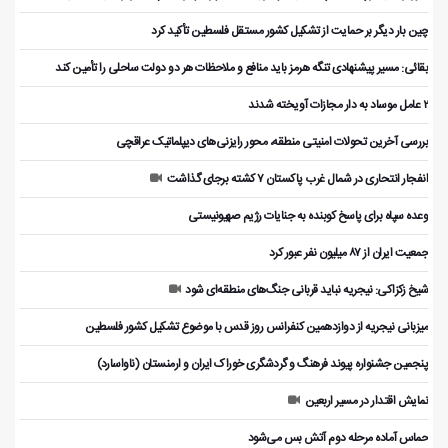
چین بار دیگر بر حمایت از تشکیل کشور مستقل فلسطین تأکید کرد
بقائی: مسیر پیشنهادی تنگه هرمز باید منافع و ملاحظات هر دو دولت ساحلی را تأمین کند
۲ عامل موساد به دار مجازات آویخته شدند
بررسی آخرین تحولات امنیتی منطقه، محور رایزنی‌های دیپلماتیک عراقچی
انفجار انتحاری در شمال غرب پاکستان ۷ کشته برجای گذاشت
وعده سپاه برای پاسخ کوبنده به جنایات رژیم صهیونیستی
جمعیت ایران از ۸۷ میلیون نفر عبور کرد
شیخ زکزاکی: نیجریه نباید قربانی جنگ‌های منطقه‌ای شود
میزبانی نیجریه از دوازدهمین کنفرانس روز قدس با موضوع تشکیل کشور فلسطین
پنجمین جشنواره پیوند فرهنگ و گردشگر‌ی خوراک ایران و ارمنستان (ناواسارد)
نمایش اقتدار در مسیر اربعین
حماس آماده مرحله دوم آتش بس می‌شود