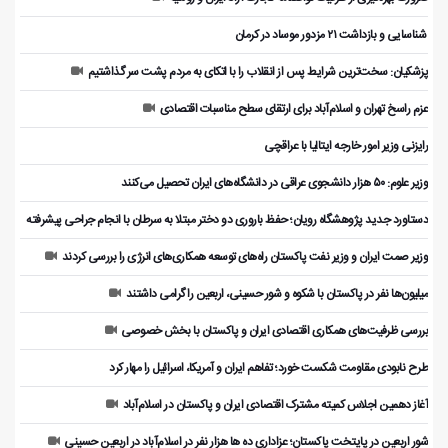
️ شناسایی و بازداشت ۲۱ مزدور موساد در کرمان
پزشکیان: سخت‌ترین شرایط پس از انقلاب را با اتکای به مردم پشت سر گذاشتیم
عزم راسخ تهران و اسلام‌آباد برای ارتقای سطح مناسبات اقتصادی
رایزنی وزیر امور خارجه ایتالیا با عراقچی
وزیر علوم: ۵۰ هزار دانشجوی عراقی در دانشگاه‌های ایران تحصیل می‌کنند
دستاورد جدید پژوهشگاه رویان؛ حفظ باروری دو دختر مبتلا به سرطان با انجام جراحی پیشرفته
وزیر صمت ایران و وزیر نفت پاکستان راه‌های توسعه همکاری‌های انرژی را بررسی کردند
میلیون‌ها نفر در پاکستان با شکوه و شور حسینی، اربعین را گرامی داشتند
بررسی ظرفیت‌های همکاری اقتصادی ایران و پاکستان با بخش خصوصی
طرح نابودی مقاومت شکست خورد؛ تفاهم ایران و آمریکا، اسرائیل را مهار کرد
آغاز دهمین اجلاس کمیته مشترک اقتصادی ایران و پاکستان در اسلام‌آباد
شور اربعین در پایتخت پاکستان؛ عزاداری ده ها هزار نفر در اسلام‌آباد در اربعین حسینی