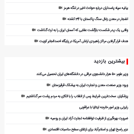
بیانیه سپاه پاسداران درباره حوادث اخیر در تنگه هرمز
انفجار در معدن زغال سنگ پاکستان با 34 کشته
وقتی یک پدر شکست؛ بازگشت عقابی که آسمان ایران را به ارث گذاشت
هدف قرار گرفتن مراکز راهبردی ارتش آمریکا در پایگاه احمدالجابر کویت
بیشترین بازدید
وزیر علوم: ۵۰ هزار دانشجوی عراقی در دانشگاه‌های ایران تحصیل می‌کنند
ورود وزیر صنعت، معدن و تجارت ایران به بیشکک قرقیزستان
پزشکیان: سخت‌ترین شرایط پس از انقلاب را با اتکای به مردم پشت سر گذاشتیم
رایزنی وزیر امور خارجه ایتالیا با عراقچی
ضرورت بهره‌گیری از ظرفیت توافقنامه تجارت آزاد ایران و روسیه
عزم راسخ تهران و اسلام‌آباد برای ارتقای سطح مناسبات اقتصادی