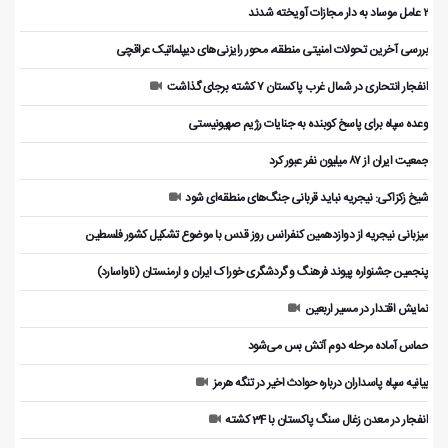
۲ عامل موساد به دار مجازات آویخته شدند
بررسی آخرین تحولات امنیتی منطقه، محور رایزنی‌های دیپلماتیک عراقچی
انفجار انتحاری در شمال غرب پاکستان ۷ کشته برجای گذاشت
وعده سپاه برای پاسخ کوبنده به جنایات رژیم صهیونیستی
جمعیت ایران از ۸۷ میلیون نفر عبور کرد
شیخ زکزاکی: نیجریه نباید قربانی جنگ‌های منطقه‌ای شود
میزبانی نیجریه از دوازدهمین کنفرانس روز قدس با موضوع تشکیل کشور فلسطین
پنجمین جشنواره پیوند فرهنگ و گردشگر‌ی خوراک ایران و ارمنستان (ناواسارد)
نمایش اقتدار در مسیر اربعین
حماس آماده مرحله دوم آتش بس می‌شود
بیانیه سپاه پاسداران درباره حوادث اخیر در تنگه هرمز
انفجار در معدن زغال سنگ پاکستان با 34 کشته