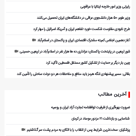
رایزنی وزیر امور خارجه ایتالیا با عراقچی
وزیر علوم: ۵۰ هزار دانشجوی عراقی در دانشگاه‌های ایران تحصیل می‌کنند
طرح نابودی مقاومت شکست خورد؛ تفاهم ایران و آمریکا، اسرائیل را مهار کرد
آغاز دهمین اجلاس کمیته مشترک اقتصادی ایران و پاکستان در اسلام‌آباد
شور اربعین در پایتخت پاکستان؛ عزاداری ده ها هزار نفر در اسلام‌آباد در اربعین حسینی
چین بار دیگر بر حمایت از تشکیل کشور مستقل فلسطین تأکید کرد
بقائی: مسیر پیشنهادی تنگه هرمز باید منافع و ملاحظات هر دو دولت ساحلی را تأمین کند
آخرین مطالب
ضرورت بهره‌گیری از ظرفیت توافقنامه تجارت آزاد ایران و روسیه
️ شناسایی و بازداشت ۲۱ مزدور موساد در کرمان
پزشکیان: سخت‌ترین شرایط پس از انقلاب را با اتکای به مردم پشت سر گذاشتیم