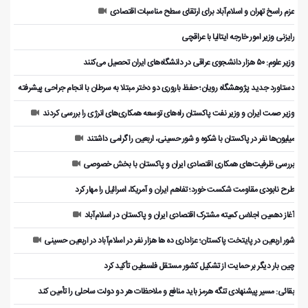
عزم راسخ تهران و اسلام‌آباد برای ارتقای سطح مناسبات اقتصادی
رایزنی وزیر امور خارجه ایتالیا با عراقچی
وزیر علوم: ۵۰ هزار دانشجوی عراقی در دانشگاه‌های ایران تحصیل می‌کنند
دستاورد جدید پژوهشگاه رویان؛ حفظ باروری دو دختر مبتلا به سرطان با انجام جراحی پیشرفته
وزیر صمت ایران و وزیر نفت پاکستان راه‌های توسعه همکاری‌های انرژی را بررسی کردند
میلیون‌ها نفر در پاکستان با شکوه و شور حسینی، اربعین را گرامی داشتند
بررسی ظرفیت‌های همکاری اقتصادی ایران و پاکستان با بخش خصوصی
طرح نابودی مقاومت شکست خورد؛ تفاهم ایران و آمریکا، اسرائیل را مهار کرد
آغاز دهمین اجلاس کمیته مشترک اقتصادی ایران و پاکستان در اسلام‌آباد
شور اربعین در پایتخت پاکستان؛ عزاداری ده ها هزار نفر در اسلام‌آباد در اربعین حسینی
چین بار دیگر بر حمایت از تشکیل کشور مستقل فلسطین تأکید کرد
بقائی: مسیر پیشنهادی تنگه هرمز باید منافع و ملاحظات هر دو دولت ساحلی را تأمین کند