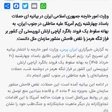
Share
Facebook
Twitter
Email
WhatsApp
وزارت امور خارجه جمهوری اسلامی ایران در بیانیه ای حملات
بامداد چهارشنبه رژیم آمریکا علیه مناطقی در جنوب ایران، به
بهانه سقوط یک فروند بالگرد آپاچی ارتش تروریستی آن کشور بر
فراز تنگه هرمز را نقض فاحش منشور سازمان ملل دانست.
به گزارش خبرگزاری
ایران پرس
، وزارت امور خارجه با انتشار بیانیه
ای تصریح کرد: رژیم آمریکا در اولین دقایق بامداد چهارشنبه (۲۰
خرداد ۱۴۰۵) به بهانه سقوط یک فروند بالگرد آپاچی ارتش
تروریستی این کشور بر فراز تنگه هرمز در دوشنبه شب، حملات
وحشیانه‌ای را علیه مناطقی در جنوب کشور انجام داد.
در ادامه این بیانیه آمده است: این حملات، نقض فاحش منشور
سازمان ملل، به‌ویژه بند ۴ ماده ۲، و قاعده بنیادین منع توسل به
زور در روابط بین‌الملل است و هیئت حاکمه آمریکا با این اقدامات
تجاوزکارانه بار دیگر ماهیت جنایتکارانه و جنگ‌طلب خود را نشان
داد.