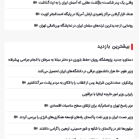
وقتی یک پدر شکست؛ بازگشت عقابی که آسمان ایران را به ارث گذاشت
هدف قرار گرفتن مراکز راهبردی ارتش آمریکا در پایگاه احمدالجابر کویت
رونمایی از جدیدترین ترندهای مبلمان ایران در نمایشگاه بین‌المللی تهران
بیشترین بازدید
دستاورد جدید پژوهشگاه رویان؛ حفظ باروری دو دختر مبتلا به سرطان با انجام جراحی پیشرفته
وزیر علوم: ۵۰ هزار دانشجوی عراقی در دانشگاه‌های ایران تحصیل می‌کنند
پزشکیان: سخت‌ترین شرایط پس از انقلاب را با اتکای به مردم پشت سر گذاشتیم
رایزنی وزیر امور خارجه ایتالیا با عراقچی
عزم راسخ تهران و اسلام‌آباد برای ارتقای سطح مناسبات اقتصادی
وزیر صمت ایران و وزیر نفت پاکستان راه‌های توسعه همکاری‌های انرژی را بررسی کردند
میلیون‌ها نفر در پاکستان با شکوه و شور حسینی، اربعین را گرامی داشتند