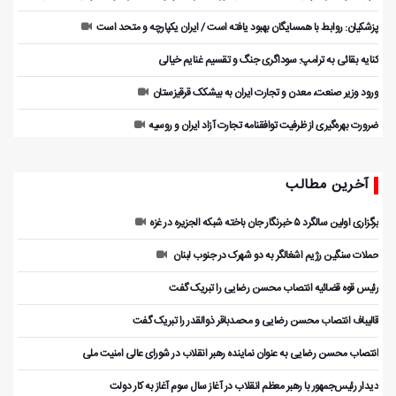
پزشکیان: روابط با همسایگان بهبود یافته است / ایران یکپارچه و متحد است
کنایه بقائی به ترامپ: سوداگری جنگ و تقسیم غنایم خیالی
ورود وزیر صنعت، معدن و تجارت ایران به بیشکک قرقیزستان
ضرورت بهره‌گیری از ظرفیت توافقنامه تجارت آزاد ایران و روسیه
آخرین مطالب
برگزاری اولین سالگرد ۵ خبرنگار جان باخته شبکه الجزیره در غزه
حملات سنگین رژیم اشغالگر به دو شهرک در جنوب لبنان
رئیس قوه قضائیه انتصاب محسن رضایی را تبریک گفت
قالیباف انتصاب محسن رضایی و محمدباقر ذوالقدر را تبریک گفت
انتصاب محسن رضایی به عنوان نماینده رهبر انقلاب در شورای عالی امنیت ملی
دیدار رئیس‌جمهور با رهبر معظم انقلاب در آغاز سال سوم آغاز به کار دولت