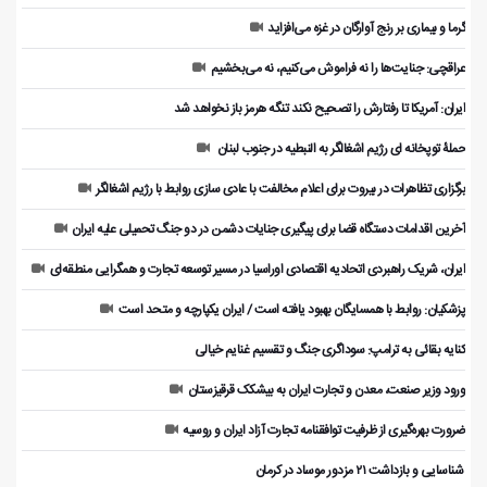
گرما و بیماری بر رنج آوارگان در غزه می‌افزاید
عراقچی: جنایت‌ها را نه فراموش می‌کنیم، نه می‌بخشیم
ایران: آمریکا تا رفتارش را تصحیح نکند تنگه هرمز باز نخواهد شد
حملۀ توپخانه ای رژیم اشغالگر به النبطیه در جنوب لبنان
برگزاری تظاهرات در بیروت برای اعلام مخالفت با عادی سازی روابط با رژیم اشغالگر
آخرین اقدامات دستگاه قضا برای پیگیری جنایات دشمن در دو جنگ تحمیلی علیه ایران
ایران، شریک راهبردی اتحادیه اقتصادی اوراسیا در مسیر توسعه تجارت و همگرایی منطقه‌ای
پزشکیان: روابط با همسایگان بهبود یافته است / ایران یکپارچه و متحد است
کنایه بقائی به ترامپ: سوداگری جنگ و تقسیم غنایم خیالی
ورود وزیر صنعت، معدن و تجارت ایران به بیشکک قرقیزستان
ضرورت بهره‌گیری از ظرفیت توافقنامه تجارت آزاد ایران و روسیه
️ شناسایی و بازداشت ۲۱ مزدور موساد در کرمان