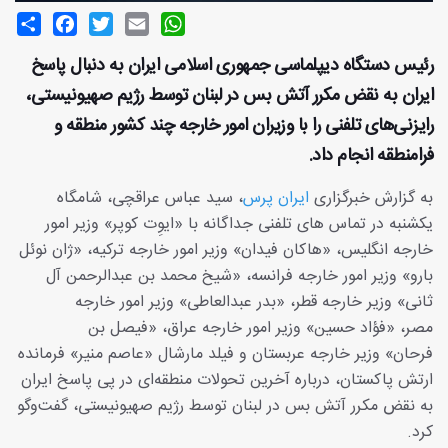
Share
Facebook
Twitter
Email
WhatsApp
رئیس دستگاه دیپلماسی جمهوری اسلامی ایران به دنبال پاسخ
ایران به نقض مکرر آتش بس در لبنان توسط رژیم صهیونیستی،
رایزنی‌های تلفنی را با وزیران امور خارجه چند کشور منطقه و
فرامنطقه انجام داد.
به گزارش خبرگزاری
ایران پرس
، سید عباس عراقچی، شامگاه
یکشنبه در تماس های تلفنی جداگانه با «ایوِت کوپر» وزیر امور
خارجه انگلیس، «هاکان فیدان» وزیر امور خارجه ترکیه، «ژان نوئل
بارو» وزیر امور خارجه فرانسه، «شیخ محمد بن عبدالرحمن آل
ثانی» وزیر خارجه قطر، «بدر عبدالعاطی» وزیر امور خارجه
مصر، «فؤاد حسین» وزیر امور خارجه عراق، «فیصل بن
فرحان» وزیر خارجه عربستان و فیلد مارشال «عاصم منیر» فرمانده
ارتش پاکستان، درباره آخرین تحولات منطقه‌ای در پی پاسخ ایران
به نقض مکرر آتش بس در لبنان توسط رژیم صهیونیستی، گفت‌وگو
کرد.