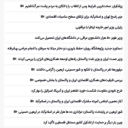
پزشکیان: سخت‌ترین شرایط پس از انقلاب را با اتکای به مردم پشت سر گذاشتیم
عزم راسخ تهران و اسلام‌آباد برای ارتقای سطح مناسبات اقتصادی
رایزنی وزیر امور خارجه ایتالیا با عراقچی
وزیر علوم: ۵۰ هزار دانشجوی عراقی در دانشگاه‌های ایران تحصیل می‌کنند
دستاورد جدید پژوهشگاه رویان؛ حفظ باروری دو دختر مبتلا به سرطان با انجام جراحی پیشرفته
وزیر صمت ایران و وزیر نفت پاکستان راه‌های توسعه همکاری‌های انرژی را بررسی کردند
میلیون‌ها نفر در پاکستان با شکوه و شور حسینی، اربعین را گرامی داشتند
بررسی ظرفیت‌های همکاری اقتصادی ایران و پاکستان با بخش خصوصی
طرح نابودی مقاومت شکست خورد؛ تفاهم ایران و آمریکا، اسرائیل را مهار کرد
آغاز دهمین اجلاس کمیته مشترک اقتصادی ایران و پاکستان در اسلام‌آباد
شور اربعین در پایتخت پاکستان؛ عزاداری ده ها هزار نفر در اسلام‌آباد در اربعین حسینی
چین بار دیگر بر حمایت از تشکیل کشور مستقل فلسطین تأکید کرد