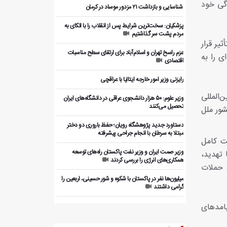
دگی خود
️ شناسایی و بازداشت ۲۱ مزدور موساد در کرمان
پزشکیان: سخت‌ترین شرایط پس از انقلاب را با اتکای به
مردم پشت سر گذاشتیم
یر قرار
عزم راسخ تهران و اسلام‌آباد برای ارتقای سطح مناسبات
ی را به
اقتصادی
رایزنی وزیر امور خارجه ایتالیا با عراقچی
‌المللی
وزیر علوم: ۵۰ هزار دانشجوی عراقی در دانشگاه‌های ایران
تحصیل می‌کنند
شور ملل
دستاورد جدید پژوهشگاه رویان؛ حفظ باروری دو دختر
مبتلا به سرطان با انجام جراحی پیشرفته
ت کامل
وزیر صمت ایران و وزیر نفت پاکستان راه‌های توسعه
 تهدید،
همکاری‌های انرژی را بررسی کردند
 حملات
میلیون‌ها نفر در پاکستان با شکوه و شور حسینی، اربعین را
گرامی داشتند
امدهای
بررسی ظرفیت‌های همکاری اقتصادی ایران و پاکستان با
بخش خصوصی