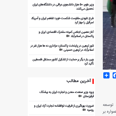
وزیر علوم: ۵۰ هزار دانشجوی عراقی در دانشگاه‌های ایران
تحصیل می‌کنند
طرح نابودی مقاومت شکست خورد؛ تفاهم ایران و آمریکا،
اسرائیل را مهار کرد
آغاز دهمین اجلاس کمیته مشترک اقتصادی ایران و
پاکستان در اسلام‌آباد
شور اربعین در پایتخت پاکستان؛ عزاداری ده ها هزار نفر در
اسلام‌آباد در اربعین حسینی
چین بار دیگر بر حمایت از تشکیل کشور مستقل فلسطین
تأکید کرد
Share
Facebo
T
آخرین مطالب
ورود وزیر صنعت، معدن و تجارت ایران به بیشکک
قرقیزستان
 توسعه
ضرورت بهره‌گیری از ظرفیت توافقنامه تجارت آزاد ایران و
روسیه
واره بر