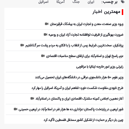
بر چسب:
ایران
جنگ
آمریکا
اسرائیل
مهمترین اخبار
ورود وزیر صنعت، معدن و تجارت ایران به بیشکک قرقیزستان
ضرورت بهره‌گیری از ظرفیت توافقنامه تجارت آزاد ایران و روسیه
پزشکیان: سخت‌ترین شرایط پس از انقلاب را با اتکای به مردم پشت سر گذاشتیم
عزم راسخ تهران و اسلام‌آباد برای ارتقای سطح مناسبات اقتصادی
رایزنی وزیر امور خارجه ایتالیا با عراقچی
وزیر علوم: ۵۰ هزار دانشجوی عراقی در دانشگاه‌های ایران تحصیل می‌کنند
طرح نابودی مقاومت شکست خورد؛ تفاهم ایران و آمریکا، اسرائیل را مهار کرد
آغاز دهمین اجلاس کمیته مشترک اقتصادی ایران و پاکستان در اسلام‌آباد
شور اربعین در پایتخت پاکستان؛ عزاداری ده ها هزار نفر در اسلام‌آباد در اربعین حسینی
چین بار دیگر بر حمایت از تشکیل کشور مستقل فلسطین تأکید کرد