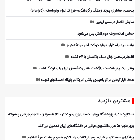
پنجمین جشنواره پیوند فرهنگ و گردشگر‌ی خوراک ایران و ارمنستان (ناواسارد)
نمایش اقتدار در مسیر اربعین
حماس آماده مرحله دوم آتش بس می‌شود
بیانیه سپاه پاسداران درباره حوادث اخیر در تنگه هرمز
انفجار در معدن زغال سنگ پاکستان با 34 کشته
وقتی یک پدر شکست؛ بازگشت عقابی که آسمان ایران را به ارث گذاشت
هدف قرار گرفتن مراکز راهبردی ارتش آمریکا در پایگاه احمدالجابر کویت
بیشترین بازدید
دستاورد جدید پژوهشگاه رویان؛ حفظ باروری دو دختر مبتلا به سرطان با انجام جراحی پیشرفته
وزیر علوم: ۵۰ هزار دانشجوی عراقی در دانشگاه‌های ایران تحصیل می‌کنند
پزشکیان: سخت‌ترین شرایط پس از انقلاب را با اتکای به مردم پشت سر گذاشتیم