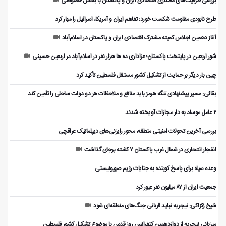
بررسی ظرفیت‌های همکاری اقتصادی ایران و پاکستان با بخش خصوصی
طرح نابودی مقاومت شکست خورد؛ تفاهم ایران و آمریکا، اسرائیل را مهار کرد
آغاز دهمین اجلاس کمیته مشترک اقتصادی ایران و پاکستان در اسلام‌آباد
شور اربعین در پایتخت پاکستان؛ عزاداری ده ها هزار نفر در اسلام‌آباد در اربعین حسینی
چین بار دیگر بر حمایت از تشکیل کشور مستقل فلسطین تأکید کرد
بقائی: مسیر پیشنهادی تنگه هرمز باید منافع و ملاحظات هر دو دولت ساحلی را تأمین کند
۲ عامل موساد به دار مجازات آویخته شدند
بررسی آخرین تحولات امنیتی منطقه، محور رایزنی‌های دیپلماتیک عراقچی
انفجار انتحاری در شمال غرب پاکستان ۷ کشته برجای گذاشت
وعده سپاه برای پاسخ کوبنده به جنایات رژیم صهیونیستی
جمعیت ایران از ۸۷ میلیون نفر عبور کرد
شیخ زکزاکی: نیجریه نباید قربانی جنگ‌های منطقه‌ای شود
میزبانی نیجریه از دوازدهمین کنفرانس روز قدس با موضوع تشکیل کشور فلسطین