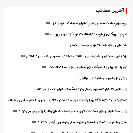
آخرین مطالب
ورود وزیر صنعت، معدن و تجارت ایران به بیشکک قرقیزستان
ضرورت بهره‌گیری از ظرفیت توافقنامه تجارت آزاد ایران و روسیه
️ شناسایی و بازداشت ۲۱ مزدور موساد در کرمان
پزشکیان: سخت‌ترین شرایط پس از انقلاب را با اتکای به مردم پشت سر گذاشتیم
عزم راسخ تهران و اسلام‌آباد برای ارتقای سطح مناسبات اقتصادی
رایزنی وزیر امور خارجه ایتالیا با عراقچی
وزیر علوم: ۵۰ هزار دانشجوی عراقی در دانشگاه‌های ایران تحصیل می‌کنند
دستاورد جدید پژوهشگاه رویان؛ حفظ باروری دو دختر مبتلا به سرطان با انجام جراحی پیشرفته
وزیر صمت ایران و وزیر نفت پاکستان راه‌های توسعه همکاری‌های انرژی را بررسی کردند
میلیون‌ها نفر در پاکستان با شکوه و شور حسینی، اربعین را گرامی داشتند