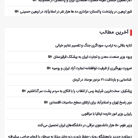
آغاز دهمین اجلاس کمیته مشترک اقتصادی ایران و پاکستان در اسلام‌آباد
شور اربعین در پایتخت پاکستان؛ عزاداری ده ها هزار نفر در اسلام‌آباد در اربعین حسینی
آخرین مطالب
کنایه بقائی به ترامپ: سوداگری جنگ و تقسیم غنایم خیالی
ورود وزیر صنعت، معدن و تجارت ایران به بیشکک قرقیزستان
ضرورت بهره‌گیری از ظرفیت توافقنامه تجارت آزاد ایران و روسیه
️ شناسایی و بازداشت ۲۱ مزدور موساد در کرمان
پزشکیان: سخت‌ترین شرایط پس از انقلاب را با اتکای به مردم پشت سر گذاشتیم
عزم راسخ تهران و اسلام‌آباد برای ارتقای سطح مناسبات اقتصادی
رایزنی وزیر امور خارجه ایتالیا با عراقچی
وزیر علوم: ۵۰ هزار دانشجوی عراقی در دانشگاه‌های ایران تحصیل می‌کنند
دستاورد جدید پژوهشگاه رویان؛ حفظ باروری دو دختر مبتلا به سرطان با انجام جراحی پیشرفته