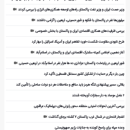
وزیر صمت ایران و وزیر نفت پاکستان راه‌های توسعه همکاری‌های انرژی را بررسی کردند
میلیون‌ها نفر در پاکستان با شکوه و شور حسینی، اربعین را گرامی داشتند
بررسی ظرفیت‌های همکاری اقتصادی ایران و پاکستان با بخش خصوصی
طرح نابودی مقاومت شکست خورد؛ تفاهم ایران و آمریکا، اسرائیل را مهار کرد
آغاز دهمین اجلاس کمیته مشترک اقتصادی ایران و پاکستان در اسلام‌آباد
شور اربعین در پایتخت پاکستان؛ عزاداری ده ها هزار نفر در اسلام‌آباد در اربعین حسینی
چین بار دیگر بر حمایت از تشکیل کشور مستقل فلسطین تأکید کرد
بقائی: مسیر پیشنهادی تنگه هرمز باید منافع و ملاحظات هر دو دولت ساحلی را تأمین کند
۲ عامل موساد به دار مجازات آویخته شدند
بررسی آخرین تحولات امنیتی منطقه، محور رایزنی‌های دیپلماتیک عراقچی
انفجار انتحاری در شمال غرب پاکستان ۷ کشته برجای گذاشت
وعده سپاه برای پاسخ کوبنده به جنایات رژیم صهیونیستی