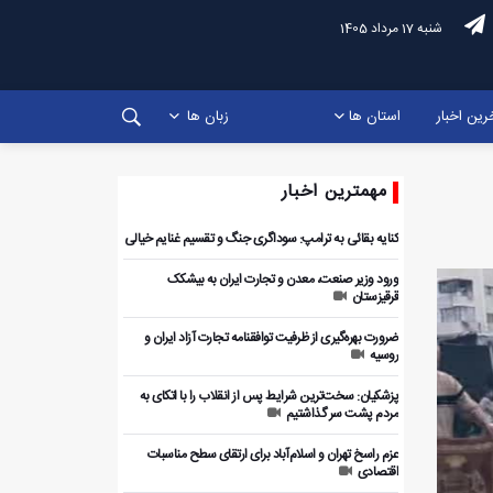
شنبه 17 مرداد 1405
رین اخبار
استان ها
زبان ها
مهمترین اخبار
کنایه بقائی به ترامپ: سوداگری جنگ و تقسیم غنایم خیالی
ورود وزیر صنعت، معدن و تجارت ایران به بیشکک
قرقیزستان
ضرورت بهره‌گیری از ظرفیت توافقنامه تجارت آزاد ایران و
روسیه
پزشکیان: سخت‌ترین شرایط پس از انقلاب را با اتکای به
مردم پشت سر گذاشتیم
عزم راسخ تهران و اسلام‌آباد برای ارتقای سطح مناسبات
اقتصادی