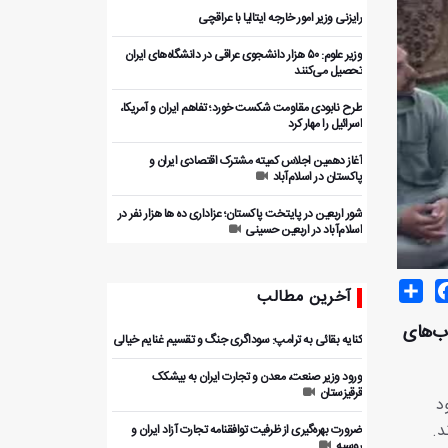
رایزنی وزیر امور خارجه ایتالیا با عراقچی
وزیر علوم: ۵۰ هزار دانشجوی عراقی در دانشگاه‌های ایران
تحصیل می‌کنند
طرح نابودی مقاومت شکست خورد؛ تفاهم ایران و آمریکا،
اسرائیل را مهار کرد
آغاز دهمین اجلاس کمیته مشترک اقتصادی ایران و
پاکستان در اسلام‌آباد
شور اربعین در پایتخت پاکستان؛ عزاداری ده ها هزار نفر در
اسلام‌آباد در اربعین حسینی
Share
Facebo
T
آخرین مطالب
اب‌های
کنایه بقائی به ترامپ: سوداگری جنگ و تقسیم غنایم خیالی
ورود وزیر صنعت، معدن و تجارت ایران به بیشکک
قرقیزستان
د
د.
ضرورت بهره‌گیری از ظرفیت توافقنامه تجارت آزاد ایران و
روسیه