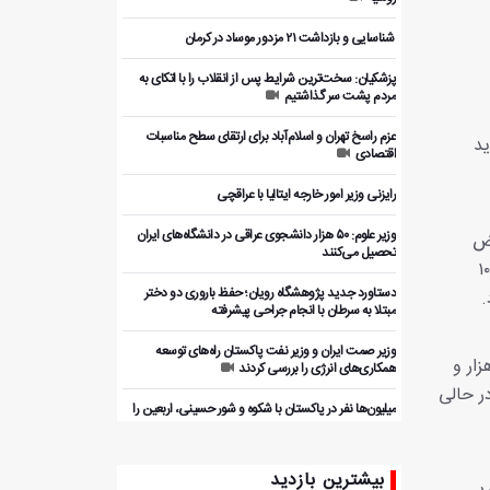
️ شناسایی و بازداشت ۲۱ مزدور موساد در کرمان
پزشکیان: سخت‌ترین شرایط پس از انقلاب را با اتکای به
مردم پشت سر گذاشتیم
عزم راسخ تهران و اسلام‌آباد برای ارتقای سطح مناسبات
ید
اقتصادی
رایزنی وزیر امور خارجه ایتالیا با عراقچی
وزیر علوم: ۵۰ هزار دانشجوی عراقی در دانشگاه‌های ایران
یست نقض
تحصیل می‌کنند
 تنها در بازه زمانی ۳۰ فروردین تا ۲۹ اردیبهشت ۱۴۰۵، بیش از ۱۰۵
دستاورد جدید پژوهشگاه رویان؛ حفظ باروری دو دختر
مبتلا به سرطان با انجام جراحی پیشرفته
وزیر صمت ایران و وزیر نفت پاکستان راه‌های توسعه
دفتر رسانه‌ای دولت فلسطین، با ارائه آماری دقیق از وضعیت گذرگاه‌ها پرده برداشت: از مجموع ۱۰ هزار و
همکاری‌های انرژی را بررسی کردند
ازه ورود یافتند و در حالی
میلیون‌ها نفر در پاکستان با شکوه و شور حسینی، اربعین را
گرامی داشتند
بررسی ظرفیت‌های همکاری اقتصادی ایران و پاکستان با
بیشترین بازدید
بخش خصوصی