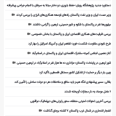
دستاورد جدید پژوهشگاه رویان؛ حفظ باروری دو دختر مبتلا به سرطان با انجام جراحی پیشرفته
وزیر صمت ایران و وزیر نفت پاکستان راه‌های توسعه همکاری‌های انرژی را بررسی کردند
میلیون‌ها نفر در پاکستان با شکوه و شور حسینی، اربعین را گرامی داشتند
بررسی ظرفیت‌های همکاری اقتصادی ایران و پاکستان با بخش خصوصی
طرح نابودی مقاومت شکست خورد؛ تفاهم ایران و آمریکا، اسرائیل را مهار کرد
آغاز دهمین اجلاس کمیته مشترک اقتصادی ایران و پاکستان در اسلام‌آباد
شور اربعین در پایتخت پاکستان؛ عزاداری ده ها هزار نفر در اسلام‌آباد در اربعین حسینی
چین بار دیگر بر حمایت از تشکیل کشور مستقل فلسطین تأکید کرد
بقائی: مسیر پیشنهادی تنگه هرمز باید منافع و ملاحظات هر دو دولت ساحلی را تأمین کند
۲ عامل موساد به دار مجازات آویخته شدند
بررسی آخرین تحولات امنیتی منطقه، محور رایزنی‌های دیپلماتیک عراقچی
انفجار انتحاری در شمال غرب پاکستان ۷ کشته برجای گذاشت