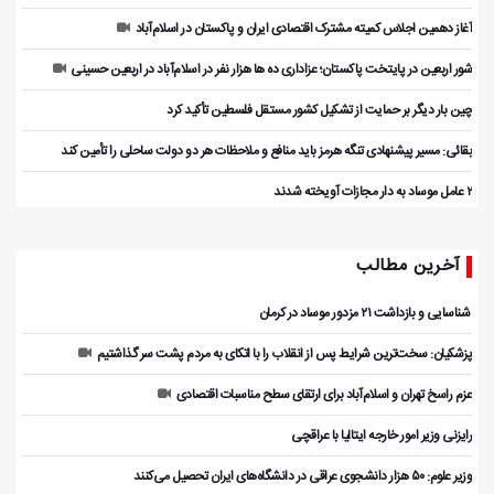
آغاز دهمین اجلاس کمیته مشترک اقتصادی ایران و پاکستان در اسلام‌آباد
شور اربعین در پایتخت پاکستان؛ عزاداری ده ها هزار نفر در اسلام‌آباد در اربعین حسینی
چین بار دیگر بر حمایت از تشکیل کشور مستقل فلسطین تأکید کرد
بقائی: مسیر پیشنهادی تنگه هرمز باید منافع و ملاحظات هر دو دولت ساحلی را تأمین کند
۲ عامل موساد به دار مجازات آویخته شدند
آخرین مطالب
️ شناسایی و بازداشت ۲۱ مزدور موساد در کرمان
پزشکیان: سخت‌ترین شرایط پس از انقلاب را با اتکای به مردم پشت سر گذاشتیم
عزم راسخ تهران و اسلام‌آباد برای ارتقای سطح مناسبات اقتصادی
رایزنی وزیر امور خارجه ایتالیا با عراقچی
وزیر علوم: ۵۰ هزار دانشجوی عراقی در دانشگاه‌های ایران تحصیل می‌کنند