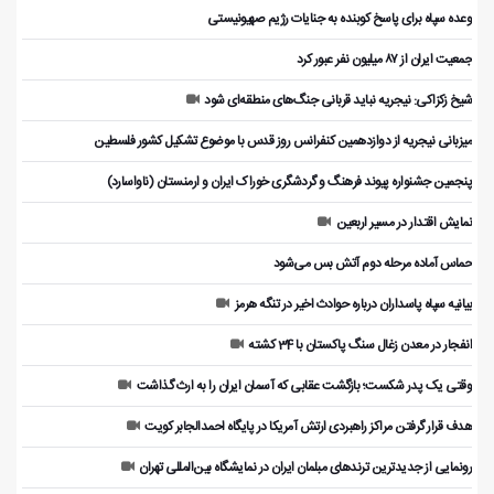
وعده سپاه برای پاسخ کوبنده به جنایات رژیم صهیونیستی
جمعیت ایران از ۸۷ میلیون نفر عبور کرد
شیخ زکزاکی: نیجریه نباید قربانی جنگ‌های منطقه‌ای شود
میزبانی نیجریه از دوازدهمین کنفرانس روز قدس با موضوع تشکیل کشور فلسطین
پنجمین جشنواره پیوند فرهنگ و گردشگر‌ی خوراک ایران و ارمنستان (ناواسارد)
نمایش اقتدار در مسیر اربعین
حماس آماده مرحله دوم آتش بس می‌شود
بیانیه سپاه پاسداران درباره حوادث اخیر در تنگه هرمز
انفجار در معدن زغال سنگ پاکستان با 34 کشته
وقتی یک پدر شکست؛ بازگشت عقابی که آسمان ایران را به ارث گذاشت
هدف قرار گرفتن مراکز راهبردی ارتش آمریکا در پایگاه احمدالجابر کویت
رونمایی از جدیدترین ترندهای مبلمان ایران در نمایشگاه بین‌المللی تهران