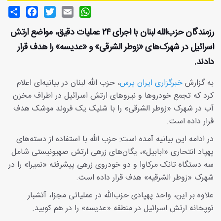
Share
Facebook
Twitter
Email
WhatsApp
رزمندگان حزب‌الله لبنان با اجرای ۲۴ عملیات دقیق، مواضع ارتش
اسرائیل در شهرک‌های «زوطر الشرقی» و «عدیسه» را هدف قرار
دادند.
به گزارش
خبرگزاری ایران پرس
، حزب ‌الله لبنان در بیانیه‌ای اعلام
کرد که تجمع خودرو‌ها و نیرو‌های ارتش اسرائیل در اطراف مخزن
آب در شهرک «زوطر الشرقی» را با شلیک یک فروند موشک هدف
قرار داده است.
در ادامه این بیانیه آمده است: حزب الله با استفاده از دسته‌های
پهپاد انتحاری «ابابیل»، یگان‌های زرهی ارتش صهیونیستی شامل
سه دستگاه تانک مرکاوا و دو خودروی زرهی پیشرفته «نمیرا» را در
شهرک «زوطر الشرقیه» هدف قرار داده است.
علاوه بر این، واحد پهپادی حزب‌الله در عملیاتی مجزا، آتشبار
توپخانه ارتش اسرائیل در منطقه «عدیسه» را در هم کوبید.