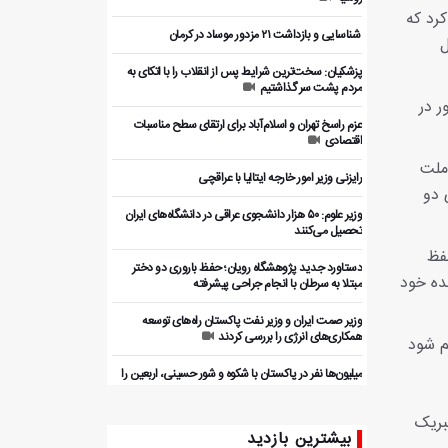
کرد که
️ شناسایی و بازداشت ۲۱ مزدور موساد در کرمان
ل
پزشکیان: سخت‌ترین شرایط پس از انقلاب را با اتکای به
مردم پشت سر گذاشتیم
ر در
عزم راسخ تهران و اسلام‌آباد برای ارتقای سطح مناسبات
اقتصادی
ملت
رایزنی وزیر امور خارجه ایتالیا با عراقچی
 دو
وزیر علوم: ۵۰ هزار دانشجوی عراقی در دانشگاه‌های ایران
تحصیل می‌کنند
فظ
دستاورد جدید پژوهشگاه رویان؛ حفظ باروری دو دختر
ده خود
مبتلا به سرطان با انجام جراحی پیشرفته
وزیر صمت ایران و وزیر نفت پاکستان راه‌های توسعه
همکاری‌های انرژی را بررسی کردند
م شود
میلیون‌ها نفر در پاکستان با شکوه و شور حسینی، اربعین را
گرامی داشتند
بریک
بررسی ظرفیت‌های همکاری اقتصادی ایران و پاکستان با
بیشترین بازدید
بخش خصوصی