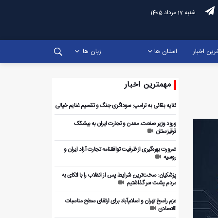
شنبه 17 مرداد 1405
رین اخبار
استان ها
زبان ها
مهمترین اخبار
کنایه بقائی به ترامپ: سوداگری جنگ و تقسیم غنایم خیالی
ورود وزیر صنعت، معدن و تجارت ایران به بیشکک
قرقیزستان
ضرورت بهره‌گیری از ظرفیت توافقنامه تجارت آزاد ایران و
روسیه
پزشکیان: سخت‌ترین شرایط پس از انقلاب را با اتکای به
مردم پشت سر گذاشتیم
عزم راسخ تهران و اسلام‌آباد برای ارتقای سطح مناسبات
اقتصادی