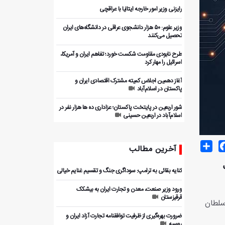
رایزنی وزیر امور خارجه ایتالیا با عراقچی
وزیر علوم: ۵۰ هزار دانشجوی عراقی در دانشگاه‌های ایران
تحصیل می‌کنند
طرح نابودی مقاومت شکست خورد؛ تفاهم ایران و آمریکا،
اسرائیل را مهار کرد
آغاز دهمین اجلاس کمیته مشترک اقتصادی ایران و
پاکستان در اسلام‌آباد
شور اربعین در پایتخت پاکستان؛ عزاداری ده ها هزار نفر در
اسلام‌آباد در اربعین حسینی
Share
Facebo
T
آخرین مطالب
کنایه بقائی به ترامپ: سوداگری جنگ و تقسیم غنایم خیالی
ورود وزیر صنعت، معدن و تجارت ایران به بیشکک
قرقیزستان
سلطان
ضرورت بهره‌گیری از ظرفیت توافقنامه تجارت آزاد ایران و
روسیه